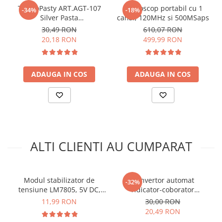
TermoPasty ART.AGT-107
Osciloscop portabil cu 1
-34%
-18%
Silver Pasta
canal, 120MHz si 500MSaps
termoconductoare cu
30,49 RON
610,07 RON
particule de argint 3g
20,18 RON
499,99 RON
Ce contine cutia?
ADAUGA IN COS
ADAUGA IN COS
1x Modul convertor de tensiune LM317
ALTI CLIENTI AU CUMPARAT
Modul stabilizator de
Convertor automat
-32%
tensiune LM7805, 5V DC,
ridicator-coborator
1.5A
tensiune TPS63020, 1.8-5.5V
11,99 RON
30,00 RON
intrare, 2.5V iesire
20,49 RON