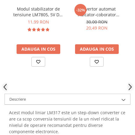
YAHBOOM
Modul stabilizator de
Convertor automat
-32%
YATO
tensiune LM7805, 5V DC,
ridicator-coborator
ZUBR
1.5A
tensiune TPS63020, 1.8-
te
11,99 RON
30,00 RON
5.5V intrare, 2.5V iesire
20,49 RON
ADAUGA IN COS
ADAUGA IN COS
Descriere
Acest modul liniar LM317 este un step-down converter ce
are ca scop conversia tensiunii de la un nivel ridicat la
nivelul de operare recomandat pentru diverse
componente electronice.