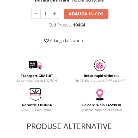
SCHRACK TECHNIK
SAMSUNG
ADAUGA IN COS
SUNKKO
Cod Produs:
10464
SANYO
SUPERFIRE
Adauga la Favorite
SONOFF
TERMOPASTY
TOPDON
TAXNELE
Transport GRATUIT
Retur rapid si simplu
TENPOWER
La comenzi peste 500 RON
In 15 zile atat pentru PF cat si PJ*
VICTOR
VETO PRO PAC
WEICON
Garantie EXTINSA
Ridicare si din EASYBOX
WERA
GRATUIT 3 luni extra*
Tu decizi cand ridici coletul!
WIHA
PRODUSE ALTERNATIVE
WAIT TOOLS
WEEEMAKE