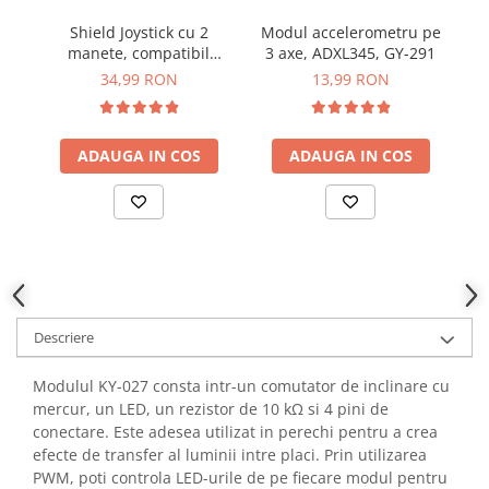
YAHBOOM
Burghie pentru Metal
Shield Joystick cu 2
Modul accelerometru pe
YATO
manete, compatibil
3 axe, ADXL345, GY-291
ci
Genti pentru Scule si Unelte
ZUBR
Arduino UNO R3
34,99 RON
13,99 RON
Electronica
Unelte pentru Electronica
Aparate de Sudura in Puncte
ADAUGA IN COS
ADAUGA IN COS
Microscoape Digitale
Osciloscoape Digitale
Generatoare de Semnal
Surse de Laborator
Statii de Lipit
Letcon
Descriere
Accesorii pentru Lipit
Surubelnite de Precizie
Modulul KY-027 consta intr-un comutator de inclinare cu
Clesti de Precizie
mercur, un LED, un rezistor de 10 kΩ si 4 pini de
conectare. Este adesea utilizat in perechi pentru a crea
Kituri Electronice
efecte de transfer al luminii intre placi. Prin utilizarea
Placi de Dezvoltare
PWM, poti controla LED-urile de pe fiecare modul pentru