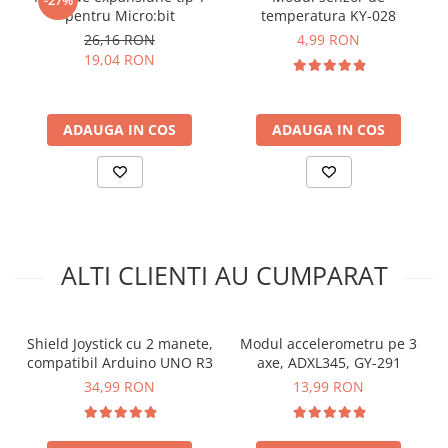
arc electric
pentru Micro:bit
temperatura KY-028
Descarcatoare de Supratensiune
Pentru codul sursa, click
AICI
26,16 RON
4,99 RON
19,04 RON
Contactoare
Blocuri de Distributie
Tablouri Electrice
ADAUGA IN COS
ADAUGA IN COS
Accesorii Tablouri Electrice
Stabilizatoare de Tensiune
Convertoare de Tensiune
Banda Izolatoare
Panouri Fotovoltaice
ALTI CLIENTI AU CUMPARAT
Smart Home
Intrerupatoare Smart
Ce contine cutia?
Prize Inteligente
Shield Joystick cu 2 manete,
Modul accelerometru pe 3
compatibil Arduino UNO R3
axe, ADXL345, GY-291
Module Smart Home
1x Modul LED, control PWM, KY-027
34,99 RON
13,99 RON
Camere Supraveghere
Iluminat