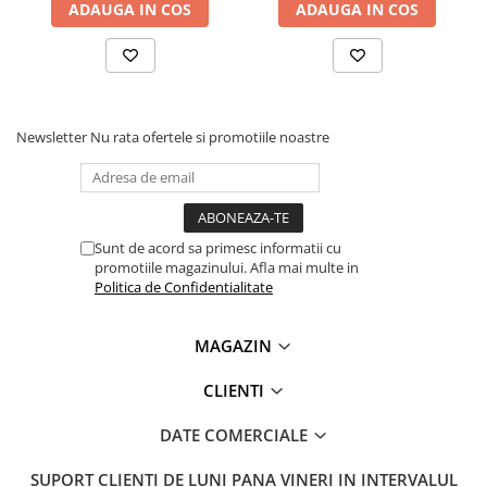
ADAUGA IN COS
ADAUGA IN COS
Lanterne
Lanterne de Cap
Lanterne de Mana
Lampi Solare
Proiectoare LED
Newsletter
Nu rata ofertele si promotiile noastre
Aeroterme
Auto
Roboti de Pornire Auto
Sunt de acord sa primesc informatii cu
Microscoape Biologice
promotiile magazinului. Afla mai multe in
Politica de Confidentialitate
MAGAZIN
CLIENTI
DATE COMERCIALE
SUPORT CLIENTI
DE LUNI PANA VINERI IN INTERVALUL