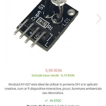
JBC
Termometre
JCD
Camere Termoviziune
JGNE
Sublere
KEYESTUDIO
Micrometre
KNIPEX
Scule si Unelte
KPS
Scule de Mana
LG CHEM
LONGWEI
Clesti de Taiat
MESTEK
Clesti pentru Dezizolat
MICROBIT
Clesti de Sertizare
MURATA
Clesti Multifunctionali
5,99 RON
MOLICEL
Clesti Papagal
Include taxa verde - 0,15 RON
MVAVA
Clesti Autoblocanti
Modulul KY-027 este ideal de utilizat in proiecte DIY si in aplicatii
OPTO-EDU
Menghine
creative, cum ar fi dispozitive interactive, jocuri, iluminare ambientala
PIERGIACOMI
Clesti Electrician 1000V
sau decorativa.
RASPBERRY PI
Surubelnite Simple
IN STOC
RUKO
Surubelnite Electrician 1000V
Durata de livrare:
1-2 zile lucratoare