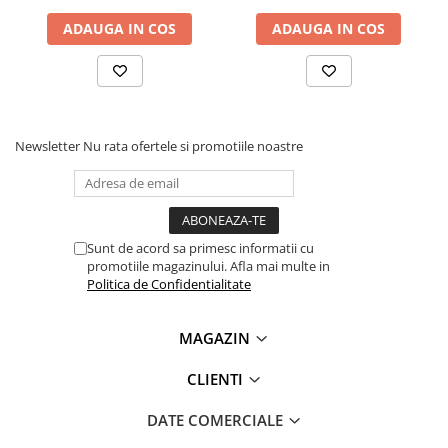
Lanterne
ADAUGA IN COS
ADAUGA IN COS
Lanterne de Cap
Lanterne de Mana
Lampi Solare
Proiectoare LED
Newsletter
Nu rata ofertele si promotiile noastre
Aeroterme
Auto
Roboti de Pornire Auto
Microscoape Biologice
Sunt de acord sa primesc informatii cu
promotiile magazinului. Afla mai multe in
Politica de Confidentialitate
MAGAZIN
CLIENTI
DATE COMERCIALE