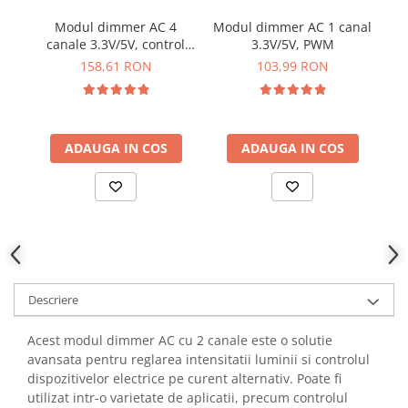
YAHBOOM
Burghie pentru Metal
Modul dimmer AC 4
Modul dimmer AC 1 canal
M
YATO
canale 3.3V/5V, control
3.3V/5V, PWM
Genti pentru Scule si Unelte
ZUBR
PWM
158,61 RON
103,99 RON
Electronica
Unelte pentru Electronica
Aparate de Sudura in Puncte
ADAUGA IN COS
ADAUGA IN COS
Microscoape Digitale
Osciloscoape Digitale
Generatoare de Semnal
Surse de Laborator
Statii de Lipit
Letcon
Accesorii pentru Lipit
Descriere
Surubelnite de Precizie
Clesti de Precizie
Acest modul dimmer AC cu 2 canale este o solutie
avansata pentru reglarea intensitatii luminii si controlul
Kituri Electronice
dispozitivelor electrice pe curent alternativ. Poate fi
Placi de Dezvoltare
utilizat intr-o varietate de aplicatii, precum controlul