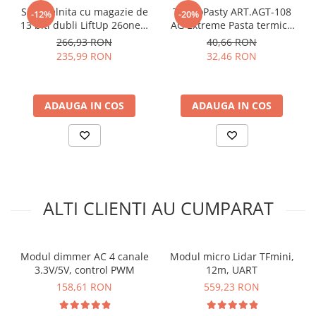
arc electric
Temperaturi de operare
: −20°C pana la 80°C (permite o
Surubelnita cu magazie de
TermoPasty ART.AGT-108
-12%
-20%
gama larga de operare in diverse conditii de mediu)
Descarcatoare de Supratensiune
13 biti dubli LiftUp 26one®
AG Extreme Pasta termica
Wiha 43895
pentru componente
266,93 RON
40,66 RON
Contactoare
Schema de conectare modul dimmer
electronice 3g
235,99 RON
32,46 RON
Blocuri de Distributie
cu 2 canale pentru curent alternativ:
Tablouri Electrice
Accesorii Tablouri Electrice
ADAUGA IN COS
ADAUGA IN COS
Pentru codul sursa, click
AICI
Stabilizatoare de Tensiune
Convertoare de Tensiune
Banda Izolatoare
Panouri Fotovoltaice
Smart Home
ALTI CLIENTI AU CUMPARAT
Intrerupatoare Smart
Prize Inteligente
Modul dimmer AC 4 canale
Modul micro Lidar TFmini,
Module Smart Home
3.3V/5V, control PWM
12m, UART
Ce contine cutia?
Camere Supraveghere
158,61 RON
559,23 RON
1x Modul dimmer cu 2 canale pentru curent alternativ
Iluminat