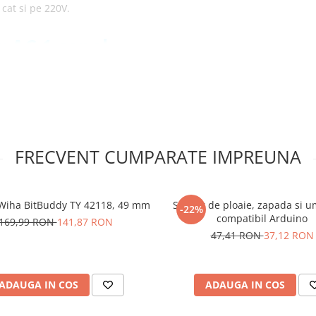
 cat si pe 220V.
r AC 1 canal
FRECVENT CUMPARATE IMPREUNA
lectrice
i Wiha BitBuddy TY 42118, 49 mm
Senzor de ploaie, zapada si u
-22%
rocontrolere
compatibil Arduino
169,99 RON
141,87 RON
47,41 RON
37,12 RON
r AC 1 canal:
ADAUGA IN COS
ADAUGA IN COS