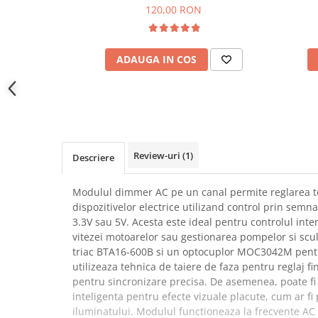
YAHBOOM
120,00 RON
Burghie pentru Metal
YATO
Genti pentru Scule si Unelte
ZUBR
Electronica
ADAUGA IN COS
Unelte pentru Electronica
Aparate de Sudura in Puncte
Microscoape Digitale
Osciloscoape Digitale
Generatoare de Semnal
Review-uri
(1)
Descriere
Surse de Laborator
Statii de Lipit
Modulul dimmer AC pe un canal permite reglarea te
dispozitivelor electrice utilizand control prin semna
Letcon
3.3V sau 5V. Acesta este ideal pentru controlul inten
Accesorii pentru Lipit
vitezei motoarelor sau gestionarea pompelor si scul
Surubelnite de Precizie
triac BTA16-600B si un optocuplor MOC3042M pentr
Clesti de Precizie
utilizeaza tehnica de taiere de faza pentru reglaj fi
pentru sincronizare precisa. De asemenea, poate fi 
Kituri Electronice
inteligenta pentru efecte vizuale placute, cum ar fi
Placi de Dezvoltare
iluminatului. Modulul functioneaza la frecvente AC 