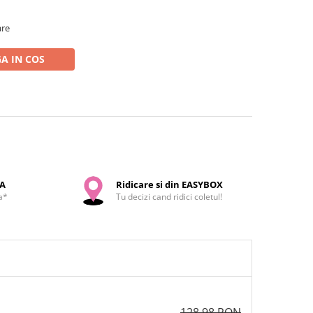
are
A IN COS
SA
Ridicare si din EASYBOX
a*
Tu decizi cand ridici coletul!
128,98 RON