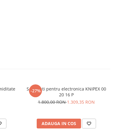
miditate
Set clesti pentru electronica KNIPEX 00
Placa de
-27%
-28%
20 16 P
1.800,00 RON
1.309,35 RON
24
ADAUGA IN COS
AD