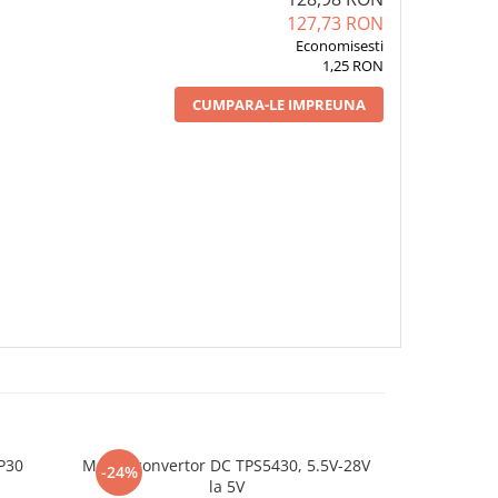
127,73 RON
Economisesti
1,25 RON
CUMPARA-LE IMPREUNA
P30
Modul convertor DC TPS5430, 5.5V-28V
Modul contro
-24%
-46%
la 5V
cu driver PW