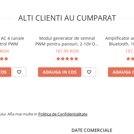
ALTI CLIENTI AU CUMPARAT
AC 4 canale
Modul generator de semnal
Amplificator a
ntrol PWM
PWM pentru panouri, 2-10V DC,
Bluetooth,
4-20mA
cl
 RON
187,99 RON
197
COS
ADAUGA IN COS
ADAUGA I
lui. Afla mai multe in
Politica de Confidentialitate
DATE COMERCIALE