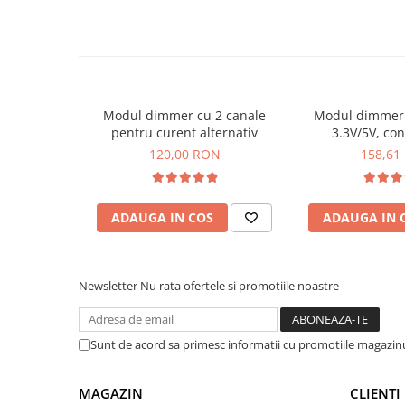
arc electric
Descarcatoare de Supratensiune
Contactoare
Blocuri de Distributie
Tablouri Electrice
Modul dimmer cu 2 canale
Modul dimmer 
Accesorii Tablouri Electrice
pentru curent alternativ
3.3V/5V, co
Stabilizatoare de Tensiune
120,00 RON
158,61
Convertoare de Tensiune
Banda Izolatoare
ADAUGA IN COS
ADAUGA IN 
Panouri Fotovoltaice
Ce contine cutia?
Smart Home
Intrerupatoare Smart
1x Modul dimmer AC 1 canal 3.3V/5V, PWM
Newsletter
Nu rata ofertele si promotiile noastre
Prize Inteligente
Module Smart Home
Sunt de acord sa primesc informatii cu promotiile magazinu
Camere Supraveghere
Iluminat
MAGAZIN
CLIENTI