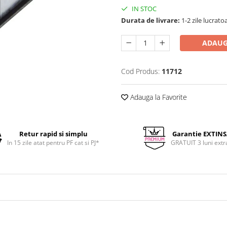
IN STOC
Durata de livrare:
1-2 zile lucrato
ADAUG
Cod Produs:
11712
Adauga la Favorite
Retur rapid si simplu
Garantie EXTIN
In 15 zile atat pentru PF cat si PJ*
GRATUIT 3 luni extr