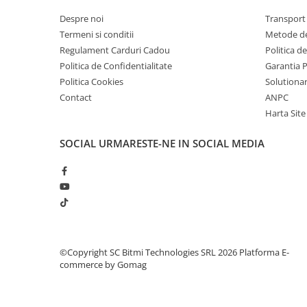
Lanterne
Despre noi
Transport 
Lanterne de Cap
Termeni si conditii
Metode de
Lanterne de Mana
Regulament Carduri Cadou
Politica d
Lampi Solare
Politica de Confidentialitate
Garantia 
Politica Cookies
Solutionare
Proiectoare LED
Contact
ANPC
Aeroterme
Harta Site
Auto
SOCIAL
URMARESTE-NE IN SOCIAL MEDIA
Roboti de Pornire Auto
Microscoape Biologice
©Copyright SC Bitmi Technologies SRL 2026
Platforma E-
commerce by Gomag