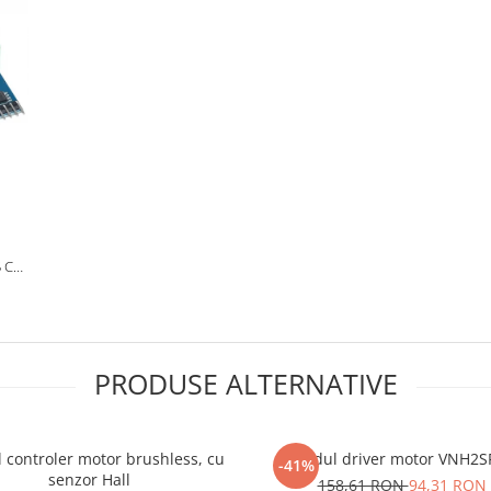
 CU
PRODUSE ALTERNATIVE
 controler motor brushless, cu
Modul driver motor VNH2S
-41%
senzor Hall
158,61 RON
94,31 RON