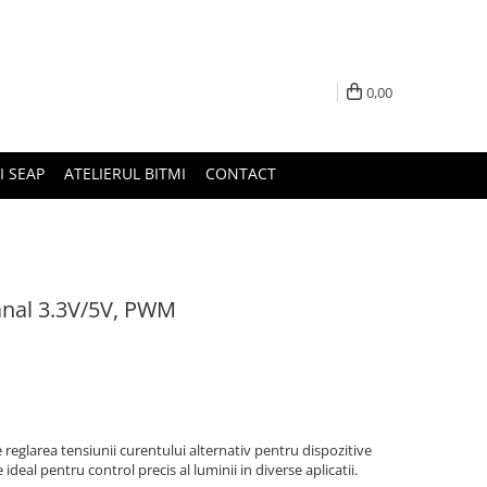
0,00
I SEAP
ATELIERUL BITMI
CONTACT
nal 3.3V/5V, PWM
eglarea tensiunii curentului alternativ pentru dispozitive
deal pentru control precis al luminii in diverse aplicatii.