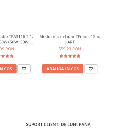
udio TPA3116 2.1,
Modul micro Lidar TFmini, 12m,
Modul re
 100W+50W+50W,
UART
OV973
asa D
,99 RON
559,23 RON
1
N COS
ADAUGA IN COS
ADAUG
SUPORT CLIENTI
DE LUNI PANA