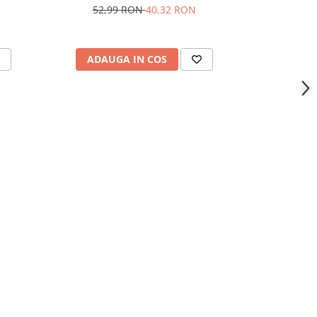
52,99 RON
40,32 RON
69,
ADAUGA IN COS
ADAU