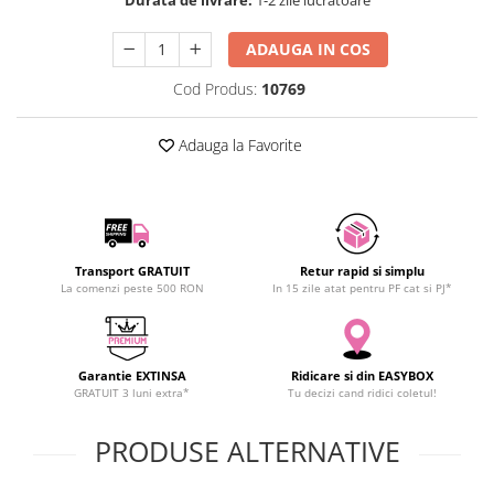
SCHRACK TECHNIK
SAMSUNG
ADAUGA IN COS
SUNKKO
Cod Produs:
10769
SANYO
SUPERFIRE
Adauga la Favorite
SONOFF
TERMOPASTY
TOPDON
TAXNELE
Transport GRATUIT
Retur rapid si simplu
TENPOWER
La comenzi peste 500 RON
In 15 zile atat pentru PF cat si PJ*
VICTOR
VETO PRO PAC
WEICON
Garantie EXTINSA
Ridicare si din EASYBOX
WERA
GRATUIT 3 luni extra*
Tu decizi cand ridici coletul!
WIHA
PRODUSE ALTERNATIVE
WAIT TOOLS
WEEEMAKE