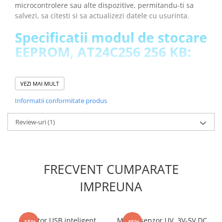
microcontrolere sau alte dispozitive, permitandu-ti sa
salvezi, sa citesti si sa actualizezi datele cu usurinta.
Specificatii modul de stocare
EEPROM, AT24C256 256 KB:
Dimenisune:
1.9 x 1.1 cm
Interfata:
I2C
VEZI MAI MULT
Memorie:
256 KB
Informatii conformitate produs
Tensiune de alimentare:
3.3-5 V
Greutate totala:
0.001kg
Review-uri
(1)
INFORMARE: Acest modul este insotit de o bareta cu pini
de tip tata care este inclusa, insa nu este lipita!
FRECVENT CUMPARATE
Schema de conectare modul
IMPREUNA
de stocare EEPROM,
AT24C256 256 KB:
Adaptor USB inteligent,
Modul senzor UV, 3V-5V DC,
-15%
-45%