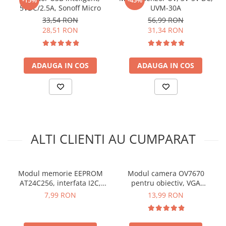
Pentru codul sursa, click
AICI
5VDC/2.5A, Sonoff Micro
UVM-30A
33,54 RON
56,99 RON
28,51 RON
31,34 RON
ADAUGA IN COS
ADAUGA IN COS
ALTI CLIENTI AU CUMPARAT
Modul memorie EEPROM
Modul camera OV7670
AT24C256, interfata I2C,
pentru obiectiv, VGA
256Kb
640X480
7,99 RON
13,99 RON