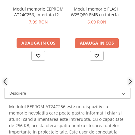
YAHBOOM
Modul memorie EEPROM
Modul memorie FLASH
Mo
YATO
AT24C256, interfata I2C,
W25Q80 8MB cu interfata
D
ZUBR
256Kb
SPI
7,99 RON
6,09 RON
ADAUGA IN COS
ADAUGA IN COS
Descriere
Modulul EEPROM AT24C256 este un dispozitiv cu
memorie nevolatila care poate pastra informatii chiar si
atunci cand alimentarea este intrerupta. Cu o capacitate
de 256 KB, acesta ofera spatiu pentru stocarea datelor
importante in proiectele tale. Este usor de conectat la