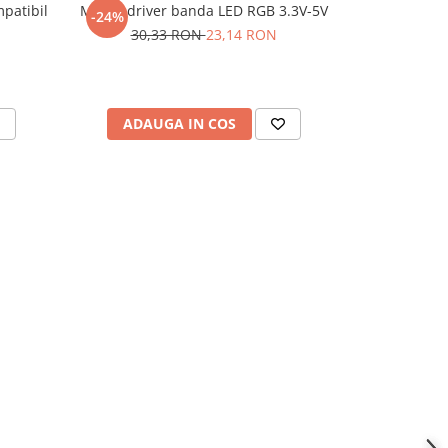
mpatibil
Modul driver banda LED RGB 3.3V-5V
Modul GPS
-24%
-22%
30,33 RON
23,14 RON
125,
ADAUGA IN COS
ADAU