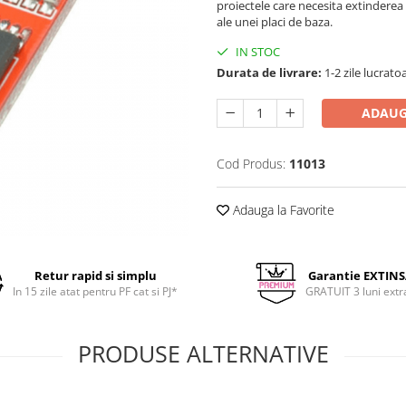
proiectele care necesita extinderea 
ale unei placi de baza.
IN STOC
Durata de livrare:
1-2 zile lucrato
ADAUG
Cod Produs:
11013
Adauga la Favorite
Retur rapid si simplu
Garantie EXTIN
In 15 zile atat pentru PF cat si PJ*
GRATUIT 3 luni extr
PRODUSE ALTERNATIVE