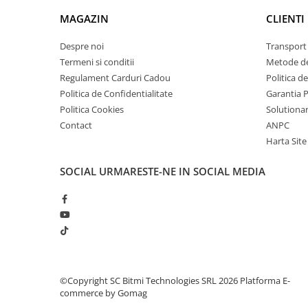
arc electric
MAGAZIN
CLIENTI
Descarcatoare de Supratensiune
Contactoare
Despre noi
Transport 
Blocuri de Distributie
Termeni si conditii
Metode de
Tablouri Electrice
Regulament Carduri Cadou
Politica d
Politica de Confidentialitate
Garantia 
Accesorii Tablouri Electrice
Politica Cookies
Solutionare
Stabilizatoare de Tensiune
Contact
ANPC
Convertoare de Tensiune
Harta Site
Banda Izolatoare
SOCIAL
URMARESTE-NE IN SOCIAL MEDIA
Panouri Fotovoltaice
Smart Home
Intrerupatoare Smart
Prize Inteligente
Module Smart Home
Camere Supraveghere
©Copyright SC Bitmi Technologies SRL 2026
Platforma E-
commerce by Gomag
Iluminat