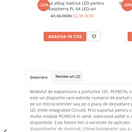
Modul afisaj matrice LED pentru
Modul
-22%
-49
SCHRACK TECHNIK
Seturi de Surubelnite
Raspberry Pi, 64 LED-uri
SAMSUNG
Cuttere
41,36 RON
32,38 RON
SUNKKO
Foarfeca Electrician
SANYO
Chei Dinamometrice
SUPERFIRE
ADAUGA IN COS
Chei Fixe
SONOFF
Chei Reglabile
TERMOPASTY
Chei Combinate
TOPDON
Chei Inelare cu Cot
TAXNELE
Rulete
TENPOWER
Nivele cu bula
Review-uri
(2)
Descriere
VICTOR
Truse de Scule
VETO PRO PAC
Scule Electrice
Modulul de expansiune a porturilor I2C, PCF8574, 
WEICON
este un dispozitiv care extinde numarul de porturi d
Unelte Multifunctionale
pe un microcontroler sau pe o placa de dezvoltare p
WERA
Surubelnite Electrice
I2C (Inter-Integrated Circuit). Prin suportul pentru
WIHA
Polizoare
multe module PCF8574 in serie, extinzand astfel si
WAIT TOOLS
Masini de Gaurit si Insurubat
disponibile. Este folosit intr-o varietate de aplicatii,
WEEEMAKE
dispozitivelor de iluminat, citirea butoanelor sau a a
Accesorii pentru Gaurit