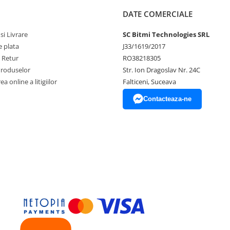
DATE COMERCIALE
si Livrare
SC Bitmi Technologies SRL
 plata
J33/1619/2017
e Retur
RO38218305
Produselor
Str. Ion Dragoslav Nr. 24C
a online a litigiilor
Falticeni, Suceava
Contacteaza-ne