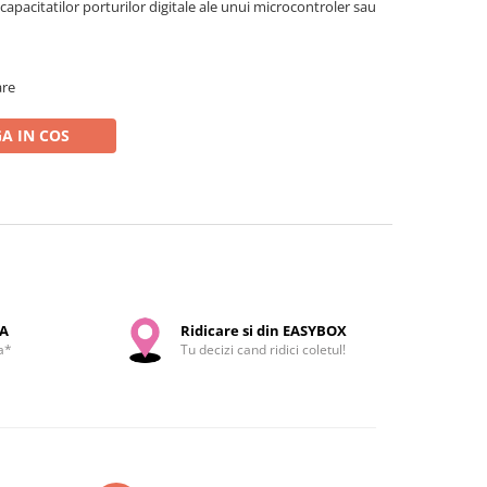
capacitatilor porturilor digitale ale unui microcontroler sau
are
A IN COS
SA
Ridicare si din EASYBOX
a*
Tu decizi cand ridici coletul!