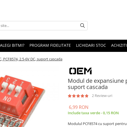
 ALEGI BITMI?
PROGRAM FIDELITATE
LICHIDARI STOC
ACHIZITI
C, PCF8574, 2.5-6V DC, suport cascada
Modul de expansiune po
suport cascada
2 Review-uri
6,99 RON
Include taxa verde - 0,15 RON
Modulul PCF8574 cu suport pentru ca