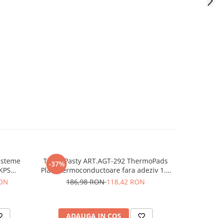
isteme
TermoPasty ART.AGT-292 ThermoPads
Senzor u
-37%
-24%
 KPS
Placa termoconductoare fara adeziv 1.5
W/mK
RON
186,98 RON
118,42 RON
7
ADAUGA IN COS
AD