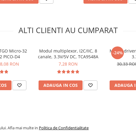
ALTI CLIENTI AU CUMPARAT
TGO Micro-32
Modul multiplexor, I2C/IIC, 8
Modul drive
-24%
32 PICO-D4
canale, 3.3V/5V DC, TCA9548A
3.
8,08 RON
7,28 RON
30,33 R
COS
ADAUGA IN COS
ADAUGA I
2.5-6V DC, suport cascada
lui. Afla mai multe in
Politica de Confidentialitate