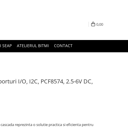
0,00
I SEAP
ATELIERUL BITMI
CONTACT
rturi I/O, I2C, PCF8574, 2.5-6V DC,
scada reprezinta o solutie practica si eficienta pentru