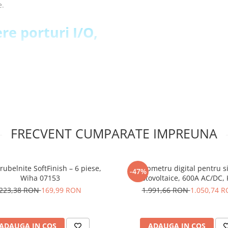
e.
re porturi I/O,
FRECVENT CUMPARATE IMPREUNA
rubelnite SoftFinish – 6 piese,
Clampmetru digital pentru s
-47%
 tata care sunt lipiti!
Wiha 07153
fotovoltaice, 600A AC/DC,
DCM8500PV
223,38 RON
169,99 RON
1.991,66 RON
1.050,74 
ansiune porturi
ADAUGA IN COS
ADAUGA IN COS