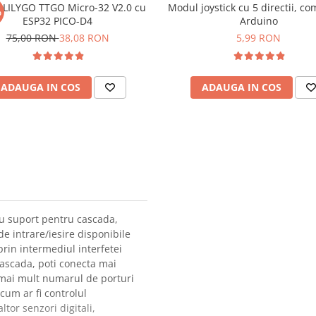
 LILYGO TTGO Micro-32 V2.0 cu
Modul joystick cu 5 directii, co
%
ESP32 PICO-D4
Arduino
75,00 RON
38,08 RON
5,99 RON
ADAUGA IN COS
ADAUGA IN COS
cu suport pentru cascada,
e intrare/iesire disponibile
rin intermediul interfetei
 cascada, poti conecta mai
 mai mult numarul de porturi
 cum ar fi controlul
ltor senzori digitali,