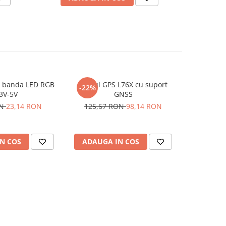
r banda LED RGB
Modul GPS L76X cu suport
Modul 
-22%
3V-5V
GNSS
brushles
ON
23,14 RON
125,67 RON
98,14 RON
1
N COS
ADAUGA IN COS
ADAUG