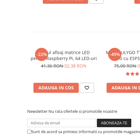
Placi de Expansiune
Pentru codul sursa, click
AICI
Module Electronice
Senzori Electronici
Componente Electronice
Gadgets
Electrice
Modul afisaj matrice LED
Modul LILYGO T
-22%
-49%
pentru Raspberry Pi, 64 LED-uri
V2.0 cu ESP
Acumulatori si Baterii
41,36 RON
32,38 RON
75,00 RON
3
Acumulatori
Baterii
Distributie Comutatie si Protectie
ADAUGA IN COS
ADAUGA IN 
Contoare si Relee Electrice
Sigurante Automate
Newsletter
Nu rata ofertele si promotiile noastre
Sigurante Fuzibile
Ce contine cutia?
Sigurante Diferentiale RCBO
1x Modul de expansiune porturi I/O, I2C, PCF8574, 
Protectii diferentiale RCCB
Sunt de acord sa primesc informatii cu promotiile magazinu
Dispozitive AFDD detectare defect