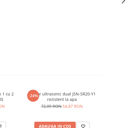
n 1 cu 2
Senzor ultrasonic dual JSN-SR20-Y1
Intrerupa
-24%
-15%
0S
rezistent la apa
433MHz, 1
RON
72,09 RON
54,87 RON
6
ADAUGA IN COS
AD