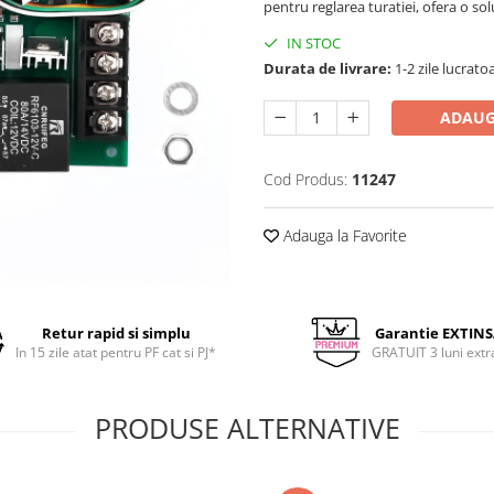
pentru reglarea turatiei, ofera o sol
IN STOC
Durata de livrare:
1-2 zile lucrato
ADAUG
Cod Produs:
11247
Adauga la Favorite
Retur rapid si simplu
Garantie EXTIN
In 15 zile atat pentru PF cat si PJ*
GRATUIT 3 luni extr
PRODUSE ALTERNATIVE