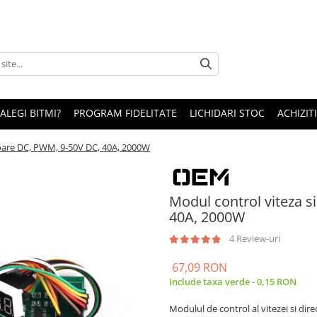
 ALEGI BITMI?
PROGRAM FIDELITATE
LICHIDARI STOC
ACHIZITI
toare DC, PWM, 9-50V DC, 40A, 2000W
Modul control viteza s
40A, 2000W
4 Review-uri
67,09 RON
Include taxa verde - 0,15 RON
Modulul de control al vitezei si di