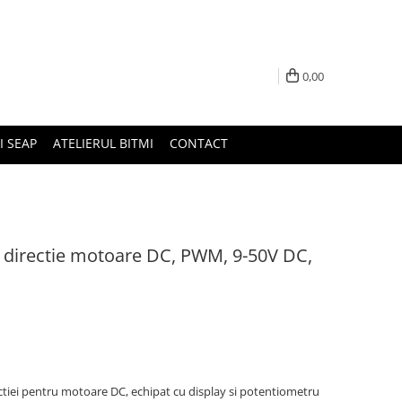
0,00
I SEAP
ATELIERUL BITMI
CONTACT
i directie motoare DC, PWM, 9-50V DC,
rectiei pentru motoare DC, echipat cu display si potentiometru