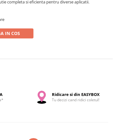
utie completa si eficienta pentru diverse aplicatii.
are
A IN COS
SA
Ridicare si din EASYBOX
a*
Tu decizi cand ridici coletul!