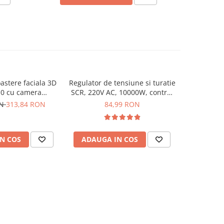
stere faciala 3D
Regulator de tensiune si turatie
Modul cont
0 cu camera
SCR, 220V AC, 10000W, control
MPPT, cu di
i ecran 2.8 inch
variabil
ON
313,84 RON
84,99 RON
N COS
ADAUGA IN COS
ADAUG