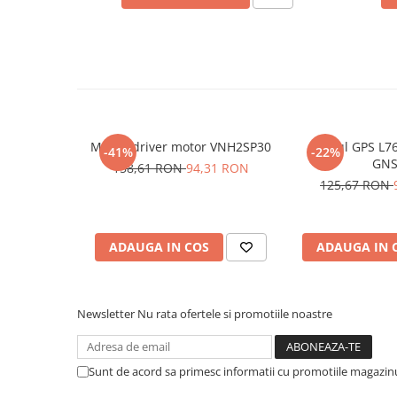
Placi de Expansiune
Module Electronice
Senzori Electronici
Componente Electronice
Gadgets
Modul driver motor VNH2SP30
Modul GPS L76
Electrice
-41%
-22%
GNS
158,61 RON
94,31 RON
Acumulatori si Baterii
125,67 RON
Acumulatori
Baterii
Distributie Comutatie si Protectie
ADAUGA IN COS
ADAUGA IN 
Contoare si Relee Electrice
Sigurante Automate
Newsletter
Nu rata ofertele si promotiile noastre
Sigurante Fuzibile
Ce contine cutia?
Sigurante Diferentiale RCBO
Protectii diferentiale RCCB
Sunt de acord sa primesc informatii cu promotiile magazinu
1x Modul control viteza si directe motoare DC, PW
Dispozitive AFDD detectare defect