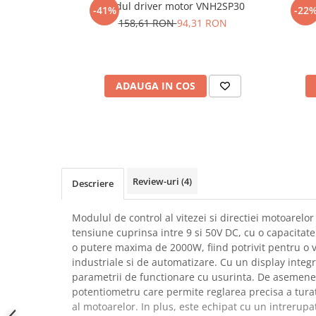
Modul driver motor VNH2SP30
Mod
-41%
-22
SCHRACK TECHNIK
Seturi de Surubelnite
158,61 RON
94,31 RON
SAMSUNG
Cuttere
SUNKKO
Foarfeca Electrician
SANYO
Chei Dinamometrice
SUPERFIRE
ADAUGA IN COS
Chei Fixe
SONOFF
Chei Reglabile
TERMOPASTY
Chei Combinate
TOPDON
Chei Inelare cu Cot
TAXNELE
Rulete
TENPOWER
Nivele cu bula
Review-uri
(4)
Descriere
VICTOR
Truse de Scule
VETO PRO PAC
Scule Electrice
Modulul de control al vitezei si directiei motoarelo
WEICON
tensiune cuprinsa intre 9 si 50V DC, cu o capacitat
Unelte Multifunctionale
o putere maxima de 2000W, fiind potrivit pentru o va
WERA
Surubelnite Electrice
industriale si de automatizare. Cu un display integra
WIHA
Polizoare
parametrii de functionare cu usurinta. De asemene
WAIT TOOLS
potentiometru care permite reglarea precisa a turat
Masini de Gaurit si Insurubat
WEEEMAKE
al motoarelor. In plus, este echipat cu un intrerupa
Accesorii pentru Gaurit