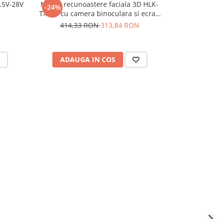
.5V-28V
Modul recunoastere faciala 3D HLK-
Convertor au
-24%
-32%
TX510 cu camera binoculara si ecran
tensiune TP
2.8 inch
414,33 RON
313,84 RON
30,
ADAUGA IN COS
ADAU