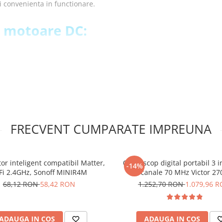
si convenienta in functionare.
l motoare DC:
FRECVENT CUMPARATE IMPREUNA
r inteligent compatibil Matter,
Osciloscop digital portabil 3 i
-14%
ul control
Fi 2.4GHz, Sonoff MINIR4M
canale 70 MHz Victor 27
68,12 RON
58,42 RON
1.252,70 RON
1.079,96 
ADAUGA IN COS
ADAUGA IN COS