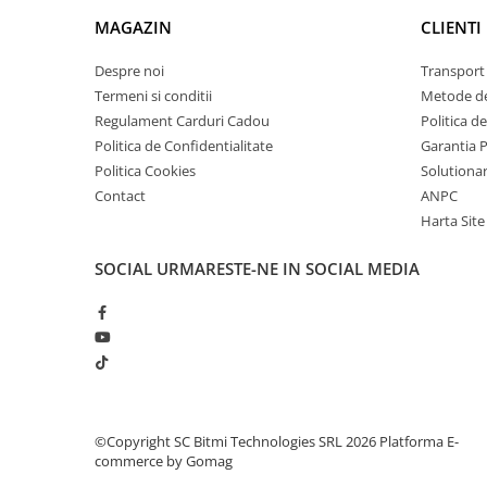
arc electric
MAGAZIN
CLIENTI
Descarcatoare de Supratensiune
Contactoare
Despre noi
Transport 
Blocuri de Distributie
Termeni si conditii
Metode de
Regulament Carduri Cadou
Politica d
Tablouri Electrice
Politica de Confidentialitate
Garantia 
Accesorii Tablouri Electrice
Politica Cookies
Solutionare
Stabilizatoare de Tensiune
Contact
ANPC
Convertoare de Tensiune
Harta Site
Banda Izolatoare
SOCIAL
URMARESTE-NE IN SOCIAL MEDIA
Panouri Fotovoltaice
Smart Home
Intrerupatoare Smart
Prize Inteligente
Module Smart Home
Camere Supraveghere
©Copyright SC Bitmi Technologies SRL 2026
Platforma E-
commerce by Gomag
Iluminat