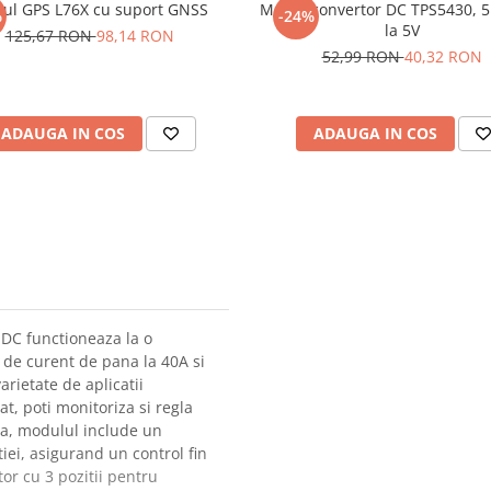
ul GPS L76X cu suport GNSS
Modul convertor DC TPS5430, 5
%
-24%
la 5V
125,67 RON
98,14 RON
52,99 RON
40,32 RON
ADAUGA IN COS
ADAUGA IN COS
r DC functioneaza la o
e de curent de pana la 40A si
rietate de aplicatii
t, poti monitoriza si regla
a, modulul include un
iei, asigurand un control fin
tor cu 3 pozitii pentru