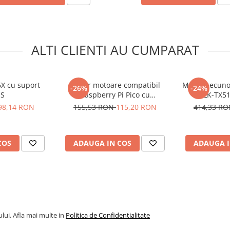
ALTI CLIENTI AU CUMPARAT
X cu suport
Driver motoare compatibil
Modul recunoa
-26%
-24%
S
Raspberry Pi Pico cu
HLK-TX51
TB6612FNG si PCA9685
binoculara s
98,14 RON
155,53 RON
115,20 RON
414,33 R
COS
ADAUGA IN COS
ADAUGA I
lui. Afla mai multe in
Politica de Confidentialitate
M, 9-50V DC, 40A, 2000W