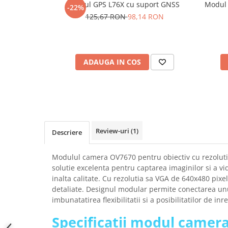
Modul GPS L76X cu suport GNSS
Modul 
-22%
SCHRACK TECHNIK
Seturi de Surubelnite
125,67 RON
98,14 RON
SAMSUNG
Cuttere
SUNKKO
Foarfeca Electrician
SANYO
Chei Dinamometrice
SUPERFIRE
ADAUGA IN COS
Chei Fixe
SONOFF
Chei Reglabile
TERMOPASTY
Chei Combinate
TOPDON
Chei Inelare cu Cot
TAXNELE
Rulete
TENPOWER
Nivele cu bula
Review-uri
(1)
Descriere
VICTOR
Truse de Scule
VETO PRO PAC
Scule Electrice
Modulul camera OV7670 pentru obiectiv cu rezoluti
WEICON
solutie excelenta pentru captarea imaginilor si a vid
Unelte Multifunctionale
inalta calitate. Cu rezolutia sa VGA de 640x480 pixeli
WERA
Surubelnite Electrice
detaliate. Designul modular permite conectarea unu
WIHA
Polizoare
imbunatatirea flexibilitatii si a posibilitatilor de inr
WAIT TOOLS
Masini de Gaurit si Insurubat
Specificatii modul camer
WEEEMAKE
Accesorii pentru Gaurit