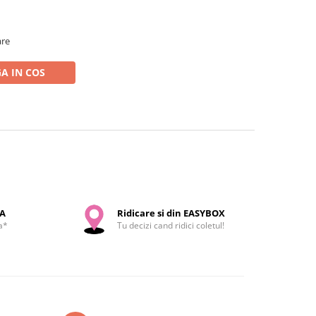
are
A IN COS
SA
Ridicare si din EASYBOX
a*
Tu decizi cand ridici coletul!