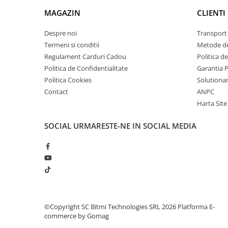
arc electric
MAGAZIN
CLIENTI
Descarcatoare de Supratensiune
Contactoare
Despre noi
Transport 
Blocuri de Distributie
Termeni si conditii
Metode de
Regulament Carduri Cadou
Politica d
Tablouri Electrice
Politica de Confidentialitate
Garantia 
Accesorii Tablouri Electrice
Politica Cookies
Solutionare
Stabilizatoare de Tensiune
Contact
ANPC
Convertoare de Tensiune
Harta Site
Banda Izolatoare
SOCIAL
URMARESTE-NE IN SOCIAL MEDIA
Panouri Fotovoltaice
Smart Home
Intrerupatoare Smart
Prize Inteligente
Module Smart Home
Camere Supraveghere
©Copyright SC Bitmi Technologies SRL 2026
Platforma E-
commerce by Gomag
Iluminat