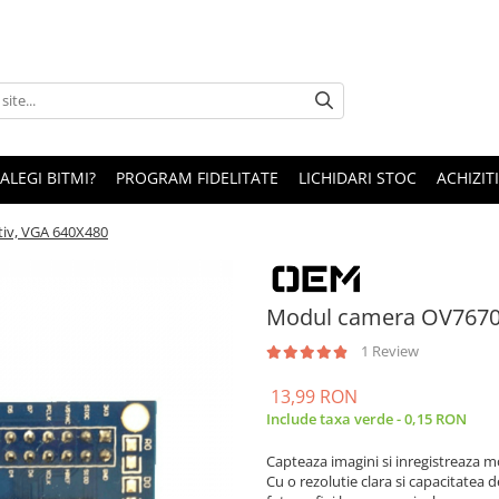
 ALEGI BITMI?
PROGRAM FIDELITATE
LICHIDARI STOC
ACHIZITI
iv, VGA 640X480
Modul camera OV7670 
1 Review
13,99 RON
Include taxa verde - 0,15 RON
Capteaza imagini si inregistreaza 
Cu o rezolutie clara si capacitatea 