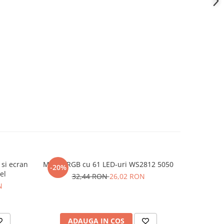
 si ecran
Modul RGB cu 61 LED-uri WS2812 5050
Placa de 
-20%
-11%
el
Nano 
32,44 RON
26,02 RON
N
20
ADAUGA IN COS
AD