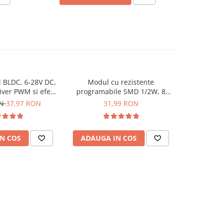
 BLDC, 6-28V DC,
Modul cu rezistente
Modul de e
iver PWM si efect
programabile SMD 1/2W, 8
 ZS-X12H
decade, 0-9999999.9Ω
ON
37,97 RON
31,99 RON
N COS
ADAUGA IN COS
ADAUG