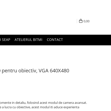
0,00
I SEAP
ATELIERUL BITMI
CONTACT
pentru obiectiv, VGA 640X480
momente in detaliu, folosind acest modul de camera avansat.
de a lucra cu obiective, acest modul iti aduce experienta