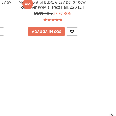
.3V-5V
Modul control BLDC, 6-28V DC, 0-100W,
Modul cu rez
-46%
cu driver PWM si efect Hall, ZS-X12H
1/2W, 8 
69,99 RON
37,97 RON
ADAUGA IN COS
ADAU