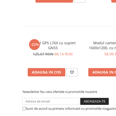
Placi de Expansiune
Module Electronice
Senzori Electronici
Componente Electronice
Gadgets
Modul GPS L76X cu suport
Modul camer
Electrice
-22%
GNSS
1600x1200, cu 
Acumulatori si Baterii
125,67 RON
98,14 RON
58,99
Acumulatori
Baterii
Distributie Comutatie si Protectie
ADAUGA IN COS
ADAUGA IN 
Contoare si Relee Electrice
Sigurante Automate
Newsletter
Nu rata ofertele si promotiile noastre
Sigurante Fuzibile
Sigurante Diferentiale RCBO
Protectii diferentiale RCCB
Sunt de acord sa primesc informatii cu promotiile magazinu
Dispozitive AFDD detectare defect