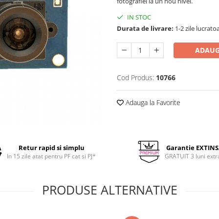
fotografiei la un nou nivel.
IN STOC
Durata de livrare:
1-2 zile lucrato
ADAUG
Cod Produs:
10766
Adauga la Favorite
Retur rapid si simplu
Garantie EXTIN
In 15 zile atat pentru PF cat si PJ*
GRATUIT 3 luni extr
PRODUSE ALTERNATIVE