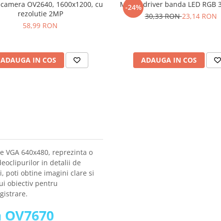
camera OV2640, 1600x1200, cu
Modul driver banda LED RGB 3
-24%
rezolutie 2MP
30,33 RON
23,14 RON
58,99 RON
ADAUGA IN COS
ADAUGA IN COS
e VGA 640x480, reprezinta o
eoclipurilor in detalii de
, poti obtine imagini clare si
i obiectiv pentru
egistrare.
a OV7670