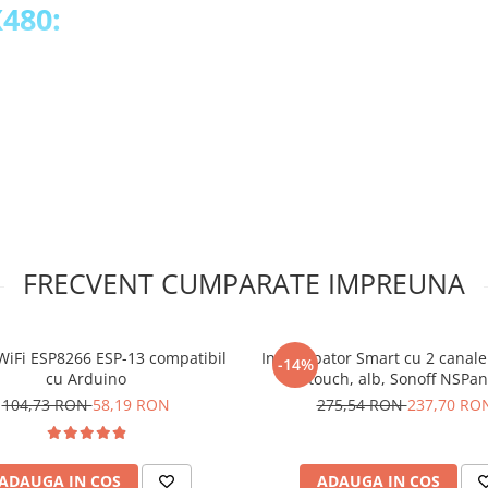
X480:
 tata care sunt lipiti!
FRECVENT CUMPARATE IMPREUNA
 camera
WiFi ESP8266 ESP-13 compatibil
Intrerupator Smart cu 2 canale
-14%
cu Arduino
touch, alb, Sonoff NSPan
104,73 RON
58,19 RON
275,54 RON
237,70 RO
ADAUGA IN COS
ADAUGA IN COS