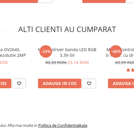
ALTI CLIENTI AU CUMPARAT
a OV2640,
Modul driver banda LED RGB
Modul control
-24%
-46%
rezolutie 2MP
3.3V-5V
0-100W, cu dr
Hall,
 RON
30,33 RON
23,14 RON
69,99 R
COS
ADAUGA IN COS
ADAUGA I
lui. Afla mai multe in
Politica de Confidentialitate