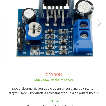
JBC
Termometre
JCD
Camere Termoviziune
JGNE
Sublere
KEYESTUDIO
Micrometre
KNIPEX
Scule si Unelte
KPS
Scule de Mana
LG CHEM
LONGWEI
Clesti de Taiat
MESTEK
Clesti pentru Dezizolat
MICROBIT
Clesti de Sertizare
MURATA
Clesti Multifunctionali
MOLICEL
Clesti Papagal
7,99 RON
MVAVA
Include taxa verde - 0,15 RON
Clesti Autoblocanti
OPTO-EDU
Menghine
Modul de amplificator audio pe un singur canal cu circuitul
PIERGIACOMI
Clesti Electrician 1000V
integrat TDA2030A folosit la echipamente audio de putere medie.
RASPBERRY PI
Surubelnite Simple
IN STOC
RUKO
Surubelnite Electrician 1000V
Durata de livrare:
1-2 zile lucratoare