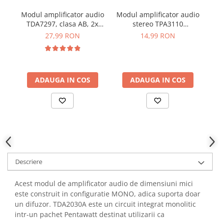
YAHBOOM
Burghie pentru Metal
Modul amplificator audio
Modul amplificator audio
YATO
TDA7297, clasa AB, 2x
stereo TPA3110
pe
Genti pentru Scule si Unelte
ZUBR
15W, 12V
30W+30W, 2 canale, XH-
27,99 RON
14,99 RON
Electronica
A232
Unelte pentru Electronica
Aparate de Sudura in Puncte
ADAUGA IN COS
ADAUGA IN COS
Microscoape Digitale
Osciloscoape Digitale
Generatoare de Semnal
Surse de Laborator
Statii de Lipit
Letcon
Accesorii pentru Lipit
Descriere
Surubelnite de Precizie
Clesti de Precizie
Acest modul de amplificator audio de dimensiuni mici
este construit in configuratie MONO, adica suporta doar
Kituri Electronice
un difuzor. TDA2030A este un circuit integrat monolitic
Placi de Dezvoltare
intr-un pachet Pentawatt destinat utilizarii ca