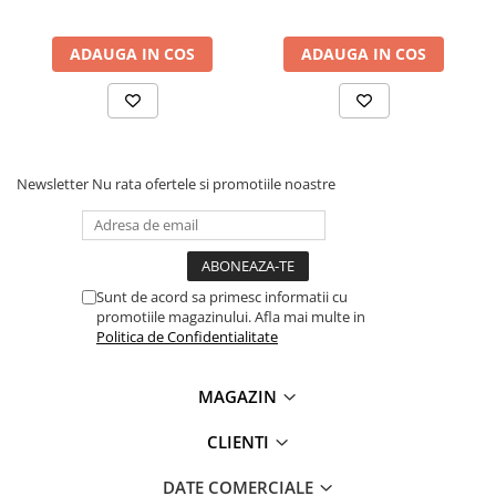
Lanterne
Lanterne de Cap
ADAUGA IN COS
ADAUGA IN COS
Lanterne de Mana
Lampi Solare
Proiectoare LED
Aeroterme
Newsletter
Nu rata ofertele si promotiile noastre
Auto
Roboti de Pornire Auto
Microscoape Biologice
Sunt de acord sa primesc informatii cu
promotiile magazinului. Afla mai multe in
Politica de Confidentialitate
MAGAZIN
CLIENTI
DATE COMERCIALE