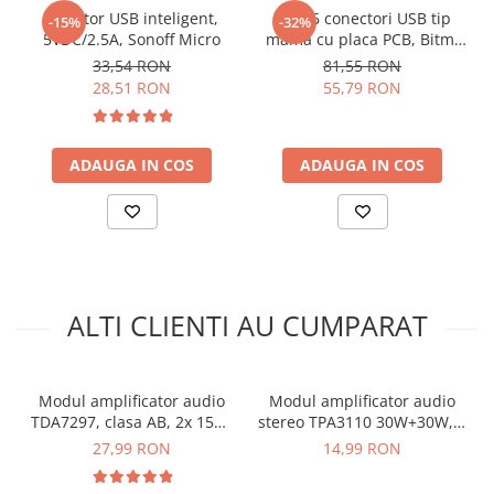
arc electric
Exemplu schema conectare modul
Adaptor USB inteligent,
Set 16 conectori USB tip
-15%
-32%
Descarcatoare de Supratensiune
5VDC/2.5A, Sonoff Micro
mama cu placa PCB, Bitmi
amplificator audio TDA2030A:
12319
33,54 RON
81,55 RON
Contactoare
28,51 RON
55,79 RON
Blocuri de Distributie
Tablouri Electrice
Accesorii Tablouri Electrice
ADAUGA IN COS
ADAUGA IN COS
Stabilizatoare de Tensiune
Convertoare de Tensiune
Banda Izolatoare
Panouri Fotovoltaice
Smart Home
ALTI CLIENTI AU CUMPARAT
Intrerupatoare Smart
Prize Inteligente
Ce contine cutia?
Modul amplificator audio
Modul amplificator audio
Module Smart Home
TDA7297, clasa AB, 2x 15W,
stereo TPA3110 30W+30W, 2
1x Modul amplificator audio TDA2030A
12V
canale, XH-A232
Camere Supraveghere
27,99 RON
14,99 RON
Iluminat