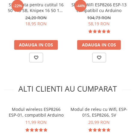
arc electric
programator USB la ESP8266:
Siguranta pentru cutitul 16
Shield WiFi ESP8266 ESP-13
-22%
-44%
50 145 SB, Knipex 16 50 145
compatibil cu Arduino
Descarcatoare de Supratensiune
E02
24,20 RON
104,73 RON
Contactoare
18,95 RON
58,19 RON
Blocuri de Distributie
Tablouri Electrice
Accesorii Tablouri Electrice
ADAUGA IN COS
ADAUGA IN COS
Stabilizatoare de Tensiune
Convertoare de Tensiune
Banda Izolatoare
Panouri Fotovoltaice
Smart Home
ALTI CLIENTI AU CUMPARAT
Intrerupatoare Smart
Prize Inteligente
Modul wireless ESP8266
Modul de releu cu Wifi, ESP-
Module Smart Home
ESP-01, compatibil Arduino
01S, ESP8266, 5V
Camere Supraveghere
11,99 RON
20,99 RON
Ce contine cutia?
Iluminat