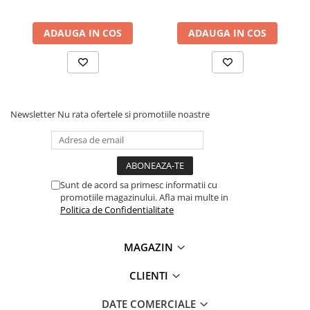
Lanterne
1x Modul adaptor USB la ESP8266, ESP-01
Lanterne de Cap
ADAUGA IN COS
ADAUGA IN COS
Lanterne de Mana
Lampi Solare
Proiectoare LED
Aeroterme
Newsletter
Nu rata ofertele si promotiile noastre
Auto
Roboti de Pornire Auto
Microscoape Biologice
Sunt de acord sa primesc informatii cu
promotiile magazinului. Afla mai multe in
Politica de Confidentialitate
MAGAZIN
CLIENTI
DATE COMERCIALE