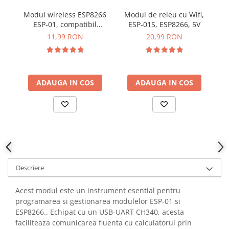
YAHBOOM
Burghie pentru Metal
Modul wireless ESP8266
Modul de releu cu Wifi,
YATO
ESP-01, compatibil
ESP-01S, ESP8266, 5V
Genti pentru Scule si Unelte
ZUBR
Arduino
te
11,99 RON
20,99 RON
Electronica
Unelte pentru Electronica
Aparate de Sudura in Puncte
ADAUGA IN COS
ADAUGA IN COS
Microscoape Digitale
Osciloscoape Digitale
Generatoare de Semnal
Surse de Laborator
Statii de Lipit
Letcon
Accesorii pentru Lipit
Descriere
Surubelnite de Precizie
Clesti de Precizie
Acest modul este un instrument esential pentru
programarea si gestionarea modulelor ESP-01 si
Kituri Electronice
ESP8266.. Echipat cu un USB-UART CH340, acesta
Placi de Dezvoltare
faciliteaza comunicarea fluenta cu calculatorul prin