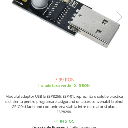
JBC
Termometre
JCD
Camere Termoviziune
JGNE
Sublere
KEYESTUDIO
Micrometre
KNIPEX
Scule si Unelte
KPS
Scule de Mana
LG CHEM
LONGWEI
Clesti de Taiat
MESTEK
Clesti pentru Dezizolat
MICROBIT
Clesti de Sertizare
7,99 RON
MURATA
Clesti Multifunctionali
Include taxa verde - 0,15 RON
MOLICEL
Clesti Papagal
MVAVA
Modulul adaptor USB la ESP8266, ESP-01, reprezinta o solutie practica
Clesti Autoblocanti
si eficienta pentru programare, asigurand un acces convenabil la pinul
OPTO-EDU
Menghine
GPIO0 si facilitand comunicarea stabila intre calculator si placa
PIERGIACOMI
Clesti Electrician 1000V
ESP8266.
RASPBERRY PI
Surubelnite Simple
IN STOC
RUKO
Surubelnite Electrician 1000V
Durata de livrare:
1-2 zile lucratoare