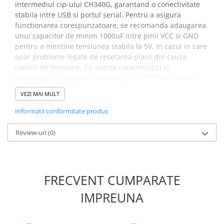
intermediul cip-ului CH340G, garantand o conectivitate
Placi de Expansiune
stabila intre USB si portul serial. Pentru a asigura
Module Electronice
functionarea corespunzatoare, se recomanda adaugarea
unui capacitor de minim 1000uF intre pinii VCC si GND
Senzori Electronici
pentru a mentine tensiunea stabila la 5V, in cazul in care
Componente Electronice
apar probleme legate de resetarea placii din cauza
caderii de tensiune. Cu aceste caracteristici si
Gadgets
recomandari, modulul adaptor USB la ESP8266 devine
Electrice
indispensabil pentru proiectele care implica module ESP-
VEZI MAI MULT
Acumulatori si Baterii
01.
Informatii conformitate produs
Acumulatori
Specificatii modul
Baterii
Review-uri
(0)
programator USB la ESP8266:
Distributie Comutatie si Protectie
Contoare si Relee Electrice
Tensiunea de alimentare:
5V DC din USB
Sigurante Automate
Tensiunea de operare:
3.3V DC
FRECVENT CUMPARATE
Sigurante Fuzibile
Comunicare:
Seriala
Sigurante Diferentiale RCBO
Dimensiuni:
48 x 17 x 12mm
IMPREUNA
Protectii diferentiale RCCB
Schema de conectare modul
Dispozitive AFDD detectare defect