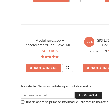
Placi de Expansiune
Module Electronice
Senzori Electronici
Componente Electronice
Gadgets
Modul giroscop +
Modul GPS L76
Electrice
-22%
accelerometru pe 3 axe, MCU
GNS
Acumulatori si Baterii
6050, GY-521
24,19 RON
125,67 RON
Acumulatori
Baterii
Distributie Comutatie si Protectie
ADAUGA IN COS
ADAUGA IN 
Contoare si Relee Electrice
Ce contine cutia?
Sigurante Automate
Newsletter
Nu rata ofertele si promotiile noastre
1x Modul accelerometru pe 3 axe, ADXL345, GY-291
Sigurante Fuzibile
Sigurante Diferentiale RCBO
Protectii diferentiale RCCB
Sunt de acord sa primesc informatii cu promotiile magazinu
Dispozitive AFDD detectare defect