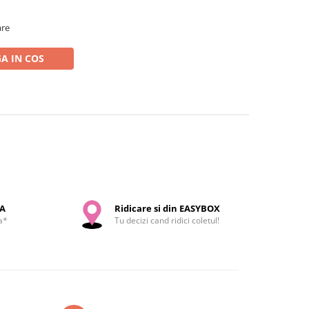
are
A IN COS
SA
Ridicare si din EASYBOX
a*
Tu decizi cand ridici coletul!