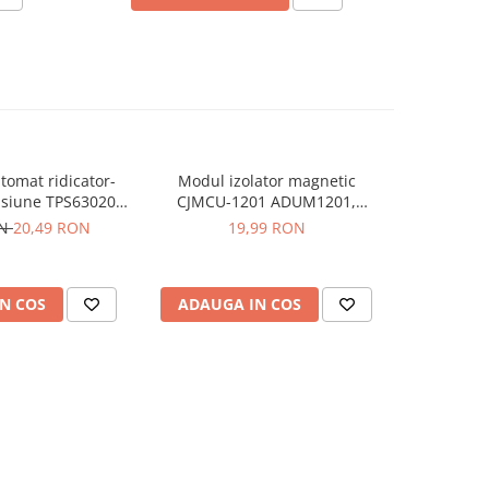
tomat ridicator-
Modul izolator magnetic
Modul se
nsiune TPS63020,
CJMCU-1201 ADUM1201,
digital 
rare, 2.5V iesire
alimentare 2.7V-5.5V
ON
20,49 RON
19,99 RON
N COS
ADAUGA IN COS
ADAUG