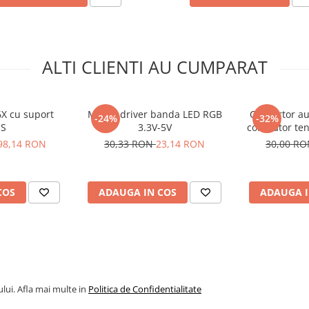
ALTI CLIENTI AU CUMPARAT
X cu suport
Modul driver banda LED RGB
Convertor au
-24%
-32%
S
3.3V-5V
coborator te
1.8-5.5V int
98,14 RON
30,33 RON
23,14 RON
30,00 R
COS
ADAUGA IN COS
ADAUGA I
lui. Afla mai multe in
Politica de Confidentialitate