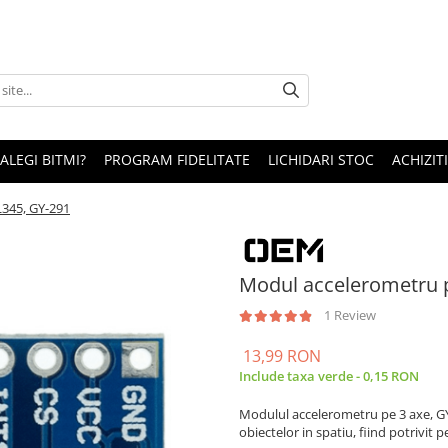
 ALEGI BITMI?
PROGRAM FIDELITATE
LICHIDARI STOC
ACHIZITI
L345, GY-291
Modul accelerometru 
1 Review
13,99 RON
Include taxa verde - 0,15 RON
Modulul accelerometru pe 3 axe, GY
obiectelor in spatiu, fiind potrivit 