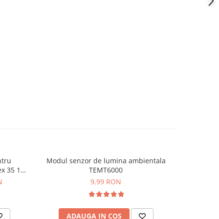
ntru
Modul senzor de lumina ambientala
Senzor lum
ex 35 12
TEMT6000
N
9,99 RON
ADAUGA IN COS
AD