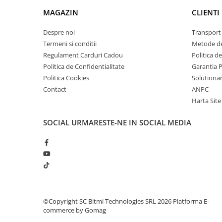
arc electric
MAGAZIN
CLIENTI
Descarcatoare de Supratensiune
Contactoare
Despre noi
Transport 
Blocuri de Distributie
Termeni si conditii
Metode de
Regulament Carduri Cadou
Politica d
Tablouri Electrice
Politica de Confidentialitate
Garantia 
Accesorii Tablouri Electrice
Politica Cookies
Solutionare
Stabilizatoare de Tensiune
Contact
ANPC
Convertoare de Tensiune
Harta Site
Banda Izolatoare
SOCIAL
URMARESTE-NE IN SOCIAL MEDIA
Panouri Fotovoltaice
Smart Home
Intrerupatoare Smart
Prize Inteligente
Module Smart Home
Camere Supraveghere
©Copyright SC Bitmi Technologies SRL 2026
Platforma E-
commerce by Gomag
Iluminat