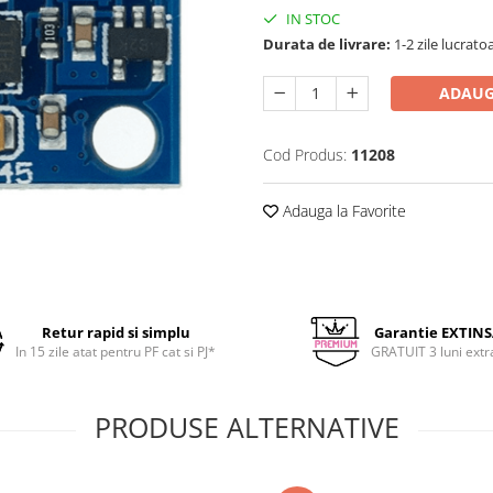
IN STOC
Durata de livrare:
1-2 zile lucrato
ADAUG
Cod Produs:
11208
Adauga la Favorite
Retur rapid si simplu
Garantie EXTIN
In 15 zile atat pentru PF cat si PJ*
GRATUIT 3 luni extr
PRODUSE ALTERNATIVE