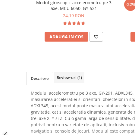
Modul giroscop + accelerometru pe 3
Mod
-22
SCHRACK TECHNIK
Seturi de Surubelnite
axe, MCU 6050, GY-521
SAMSUNG
Cuttere
24,19 RON
SUNKKO
Foarfeca Electrician
SANYO
Chei Dinamometrice
SUPERFIRE
ADAUGA IN COS
Chei Fixe
SONOFF
Chei Reglabile
TERMOPASTY
Chei Combinate
TOPDON
Chei Inelare cu Cot
TAXNELE
Rulete
TENPOWER
Nivele cu bula
Review-uri
(1)
Descriere
VICTOR
Truse de Scule
VETO PRO PAC
Scule Electrice
Modulul accelerometru pe 3 axe, GY-291, ADXL345, e
WEICON
masurarea acceleratiei si orientarii obiectelor in sp
Unelte Multifunctionale
ADXL345, acest modul poate masura atat acceleratia
WERA
Surubelnite Electrice
gravitatie, cat si acceleratia dinamica, generata de m
WIHA
Polizoare
trei axe X, Y si Z. Cu o gama larga de sensibilitate, 
WAIT TOOLS
potrivit pentru o varietate de aplicatii, inclusiv rob
Masini de Gaurit si Insurubat
WEEEMAKE
navigatie si console de jocuri. Modulul este compat
Accesorii pentru Gaurit