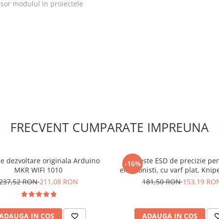
usor modulul in proiectele
GY-291:
FRECVENT CUMPARATE IMPREUNA
rebuie achizitionati separat!
rometru pe 3 axe,
de dezvoltare originala Arduino
Cleste ESD de precizie pe
-16%
MKR WIFI 1010
electronisti, cu varf plat, Knip
115 ESD
237,52 RON
211,08 RON
181,50 RON
153,19 RO
ADAUGA IN COS
ADAUGA IN COS