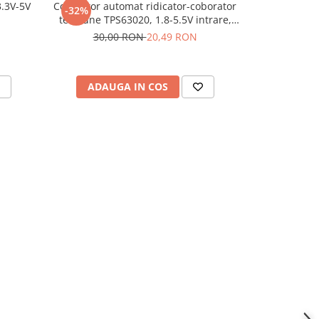
.3V-5V
Convertor automat ridicator-coborator
Modul izola
-32%
tensiune TPS63020, 1.8-5.5V intrare,
ADUM1201,
2.5V iesire
30,00 RON
20,49 RON
ADAUGA IN COS
ADAU