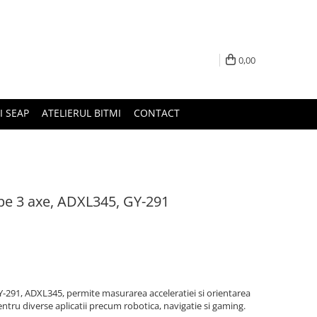
0,00
I SEAP
ATELIERUL BITMI
CONTACT
pe 3 axe, ADXL345, GY-291
-291, ADXL345, permite masurarea acceleratiei si orientarea
pentru diverse aplicatii precum robotica, navigatie si gaming.