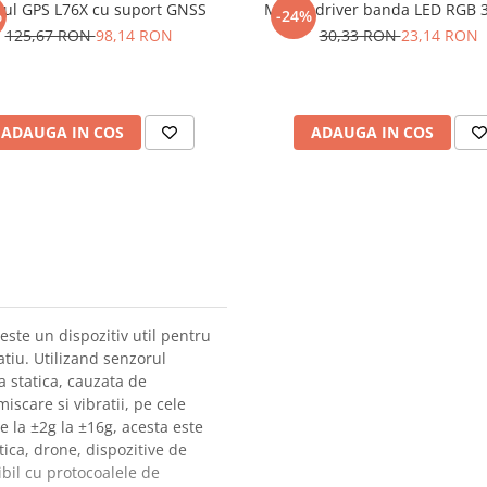
ul GPS L76X cu suport GNSS
Modul driver banda LED RGB 3
%
-24%
125,67 RON
98,14 RON
30,33 RON
23,14 RON
ADAUGA IN COS
ADAUGA IN COS
ste un dispozitiv util pentru
atiu. Utilizand senzorul
 statica, cauzata de
iscare si vibratii, pe cele
de la ±2g la ±16g, acesta este
otica, drone, dispozitive de
ibil cu protocoalele de