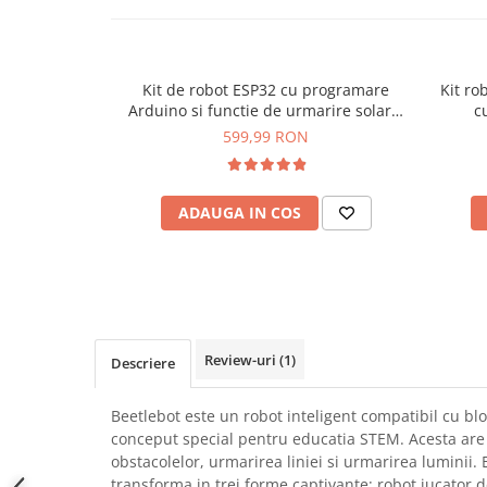
SCHRACK TECHNIK
Seturi de Surubelnite
SAMSUNG
Cuttere
SUNKKO
Foarfeca Electrician
Kit de robot ESP32 cu programare
Kit ro
SANYO
Chei Dinamometrice
Arduino si functie de urmarire solara,
c
Bitmi 11736
SUPERFIRE
Chei Fixe
599,99 RON
SONOFF
Chei Reglabile
TERMOPASTY
Chei Combinate
ADAUGA IN COS
TOPDON
Chei Inelare cu Cot
TAXNELE
Rulete
TENPOWER
Nivele cu bula
VICTOR
Truse de Scule
VETO PRO PAC
Scule Electrice
WEICON
Review-uri
(1)
Descriere
Unelte Multifunctionale
WERA
Surubelnite Electrice
WIHA
Beetlebot este un robot inteligent compatibil cu bl
Polizoare
conceput special pentru educatia STEM. Acesta are 
WAIT TOOLS
Masini de Gaurit si Insurubat
obstacolelor, urmarirea liniei si urmarirea luminii.
WEEEMAKE
Accesorii pentru Gaurit
transforma in trei forme captivante: robot jucator d