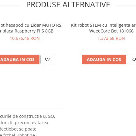
PRODUSE ALTERNATIVE
bot hexapod cu Lidar MUTO RS,
Kit robot STEM cu inteligenta art
u placa Raspberry Pi 5 8GB
WeeeCore Bot 181066
10.676,46 RON
1.372,68 RON
ADAUGA IN COS
ADAUGA IN COS
ocurile de constructie LEGO,
functii precum evitarea
 Beetlebot se poate
e fotbal, robot de