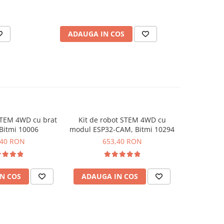
ADAUGA IN COS
AD
STEM 4WD cu brat
Kit de robot STEM 4WD cu
Kit de ro
 Bitmi 10006
modul ESP32-CAM, Bitmi 10294
omnidire
B
,40 RON
653,40 RON
6
N COS
ADAUGA IN COS
ADAUG