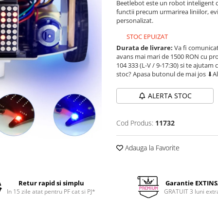
Beetlebot este un robot inteligent 
functii precum urmarirea liniilor, ev
personalizat.
STOC EPUIZAT
Durata de livrare:
Va fi comunicat
avans mai mari de 1500 RON cu prod
104 333 (L-V / 9-17:30) si te ajutam 
stoc? Apasa butonul de mai jos ⬇A
ALERTA STOC
Cod Produs:
11732
Adauga la Favorite
Retur rapid si simplu
Garantie EXTIN
In 15 zile atat pentru PF cat si PJ*
GRATUIT 3 luni extr