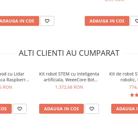
ADAUGA IN COS
ADAUGA IN COS
ALTI CLIENTI AU CUMPARAT
pod cu Lidar
Kit robot STEM cu inteligenta
Kit de robot 
aca Raspberry
artificiala, WeeeCore Bot
robotic,
8GB
181066
46 RON
1.372,68 RON
774
COS
ADAUGA IN COS
ADAUGA I