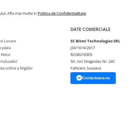
lui. Afla mai multe in
Politica de Confidentialitate
i
e
AICI
(recomandam
DATE COMERCIALE
-and-Play" si necesita ca
si Livrare
SC Bitmi Technologies SRL
 electronica pentru punerea
 plata
J33/1619/2017
 diferitor erori software ce
e Retur
RO38218305
 inainte de achizitie prin
Produselor
Str. Ion Dragoslav Nr. 24C
daca e un proiect potrivit
a online a litigiilor
Falticeni, Suceava
Contacteaza-ne