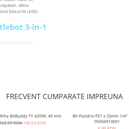
ncepatori, ofera
osind blocurile LEGO.
tlebot 3-in-1
tivitatea oferind o
ea obstacolelor, urmarirea
egatind utilizatorii pentru
mblare, facandu-l ideal
a prin intermediul unei
FRECVENT CUMPARATE IMPREUNA
 posibilitatea de
mulatori 18650, permitand
i Wiha BitBuddy TY 42099, 49 mm
Bit Pozidriv PZ1 x 25mm 1/4"
05056910001
169,99 RON
140,03 RON
6,99 RON