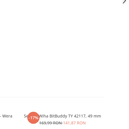
 - Wera
Set biti Wiha BitBuddy TY 42117, 49 mm
Set burgh
-17%
-15%
169,99 RON
141,87 RON
18