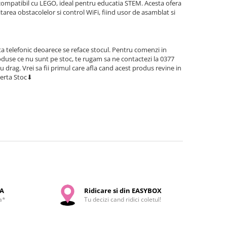
compatibil cu LEGO, ideal pentru educatia STEM. Acesta ofera
itarea obstacolelor si control WiFi, fiind usor de asamblat si
a telefonic deoarece se reface stocul. Pentru comenzi in
use ce nu sunt pe stoc, te rugam sa ne contactezi la 0377
cu drag. Vrei sa fii primul care afla cand acest produs revine in
lerta Stoc⬇
SA
Ridicare si din EASYBOX
a*
Tu decizi cand ridici coletul!