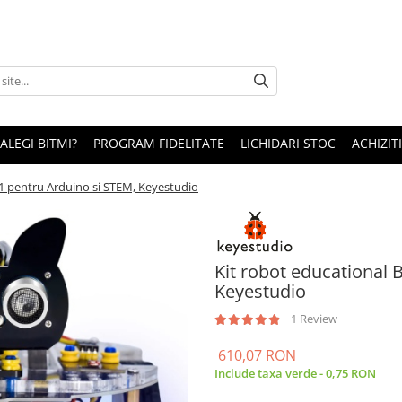
 ALEGI BITMI?
PROGRAM FIDELITATE
LICHIDARI STOC
ACHIZITI
 1 pentru Arduino si STEM, Keyestudio
Kit robot educational 
Keyestudio
1 Review
610,07 RON
Include taxa verde - 0,75 RON