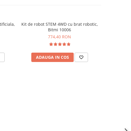
ificiala,
Kit de robot STEM 4WD cu brat robotic,
Kit de 
Bitmi 10006
omnidirec
774,40 RON
ADAUGA IN COS
ADAU