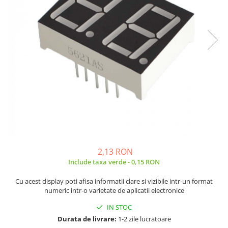
JBC
Termometre
JCD
Camere Termoviziune
JGNE
Sublere
KEYESTUDIO
Micrometre
KNIPEX
Scule si Unelte
KPS
Scule de Mana
LG CHEM
LONGWEI
Clesti de Taiat
MESTEK
Clesti pentru Dezizolat
MICROBIT
Clesti de Sertizare
MURATA
Clesti Multifunctionali
2,13 RON
MOLICEL
Clesti Papagal
Include taxa verde - 0,15 RON
MVAVA
Clesti Autoblocanti
Cu acest display poti afisa informatii clare si vizibile intr-un format
OPTO-EDU
Menghine
numeric intr-o varietate de aplicatii electronice
PIERGIACOMI
Clesti Electrician 1000V
IN STOC
RASPBERRY PI
Surubelnite Simple
Durata de livrare:
1-2 zile lucratoare
RUKO
Surubelnite Electrician 1000V