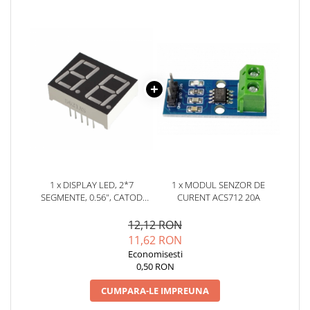
YAHBOOM
Burghie pentru Metal
YATO
Genti pentru Scule si Unelte
ZUBR
Electronica
Unelte pentru Electronica
Aparate de Sudura in Puncte
Microscoape Digitale
Osciloscoape Digitale
Generatoare de Semnal
Surse de Laborator
1 x DISPLAY LED, 2*7
1 x MODUL SENZOR DE
Statii de Lipit
SEGMENTE, 0.56", CATOD
CURENT ACS712 20A
Letcon
COMUN
Accesorii pentru Lipit
12,12 RON
11,62 RON
Surubelnite de Precizie
Economisesti
Clesti de Precizie
0,50 RON
Kituri Electronice
CUMPARA-LE IMPREUNA
Placi de Dezvoltare