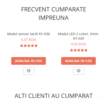
Tip:
Catod comun
Lanterne
Dimensiune caracter:
0.56 inch
FRECVENT CUMPARATE
Lanterne de Cap
Numar caractere:
2
Dimensiuni:
37 x 19 mm
IMPREUNA
Lanterne de Mana
Greutate totala:
0.005kg
Lampi Solare
Proiectoare LED
Schema de conectare display LED, 2*7
Modul senzor tactil KY-036
Modul LED 2 culori, 5mm,
segmente, 0.56", catod comun:
Aeroterme
KY-029
5,07 RON
Auto
4,99 RON
Pentru codul sursa, click
AICI
Roboti de Pornire Auto
Microscoape Biologice
ADAUGA IN COS
ADAUGA IN COS
ALTI CLIENTI AU CUMPARAT