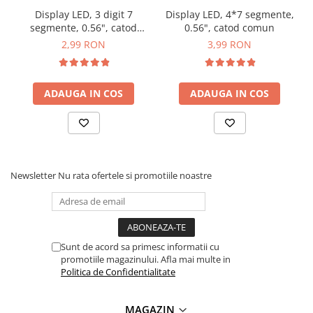
Display LED, 3 digit 7
Display LED, 4*7 segmente,
segmente, 0.56", catod
0.56", catod comun
comun
2,99 RON
3,99 RON
ADAUGA IN COS
ADAUGA IN COS
Newsletter
Nu rata ofertele si promotiile noastre
Sunt de acord sa primesc informatii cu
Ce contine cutia?
promotiile magazinului. Afla mai multe in
Politica de Confidentialitate
1x Display LED, catod comun
MAGAZIN