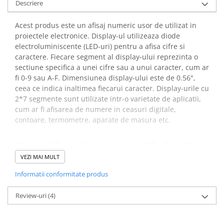
Descriere
arc electric
Descarcatoare de Supratensiune
Acest produs este un afisaj numeric usor de utilizat in
Contactoare
proiectele electronice. Display-ul utilizeaza diode
Blocuri de Distributie
electroluminiscente (LED-uri) pentru a afisa cifre si
Tablouri Electrice
caractere. Fiecare segment al display-ului reprezinta o
sectiune specifica a unei cifre sau a unui caracter, cum ar
Accesorii Tablouri Electrice
fi 0-9 sau A-F. Dimensiunea display-ului este de 0.56",
Stabilizatoare de Tensiune
ceea ce indica inaltimea fiecarui caracter. Display-urile cu
Convertoare de Tensiune
2*7 segmente sunt utilizate intr-o varietate de aplicatii,
cum ar fi afisarea de numere in ceasuri digitale,
Banda Izolatoare
contoare, termometre, aparate de masura etc.
Panouri Fotovoltaice
Smart Home
Specificatii ecran LED 2 x 7
Intrerupatoare Smart
segmente:
VEZI MAI MULT
Prize Inteligente
Informatii conformitate produs
Culoare LED:
Rosie
Module Smart Home
Tensiune alimentare:
5V DC
Review-uri
(4)
Camere Supraveghere
Curent pe segment:
max. 20mA
Numar pini:
10
Iluminat