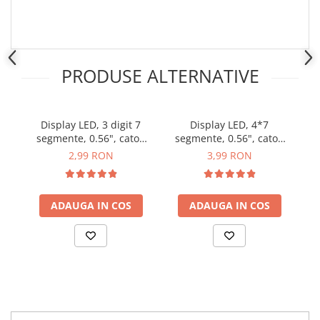
Placi de Expansiune
Module Electronice
Senzori Electronici
PRODUSE ALTERNATIVE
Componente Electronice
Gadgets
Electrice
Display LED, 3 digit 7
Display LED, 4*7
Ta
Acumulatori si Baterii
segmente, 0.56", catod
segmente, 0.56", catod
comun
comun
2,99 RON
3,99 RON
Acumulatori
Baterii
Distributie Comutatie si Protectie
ADAUGA IN COS
ADAUGA IN COS
Contoare si Relee Electrice
Sigurante Automate
Sigurante Fuzibile
Sigurante Diferentiale RCBO
Protectii diferentiale RCCB
Dispozitive AFDD detectare defect