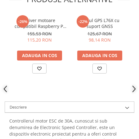
YAHBOOM
Burghie pentru Metal
YATO
Genti pentru Scule si Unelte
ZUBR
Driver motoare
Modul GPS L76X cu
-26%
-22%
Electronica
compatibil Raspberry Pi
suport GNSS
f
Pico cu TB6612FNG si
Unelte pentru Electronica
155,53 RON
125,67 RON
PCA9685
115,20 RON
98,14 RON
Aparate de Sudura in Puncte
Microscoape Digitale
ADAUGA IN COS
ADAUGA IN COS
Osciloscoape Digitale
Generatoare de Semnal
Surse de Laborator
Statii de Lipit
Letcon
Accesorii pentru Lipit
Descriere
Surubelnite de Precizie
Clesti de Precizie
Controllerul motor ESC de 30A, cunoscut si sub
Kituri Electronice
denumirea de Electronic Speed Controller, este un
Placi de Dezvoltare
dispozitiv electronic proiectat pentru a oferi control