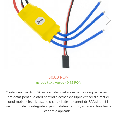
JBC
Termometre
JCD
Camere Termoviziune
JGNE
Sublere
KEYESTUDIO
Micrometre
KNIPEX
Scule si Unelte
KPS
Scule de Mana
LG CHEM
LONGWEI
Clesti de Taiat
MESTEK
Clesti pentru Dezizolat
MICROBIT
Clesti de Sertizare
MURATA
Clesti Multifunctionali
50,83 RON
MOLICEL
Clesti Papagal
Include taxa verde - 0,15 RON
MVAVA
Clesti Autoblocanti
Controllerul motor ESC este un dispozitiv electronic compact si usor,
OPTO-EDU
Menghine
proiectat pentru a oferi control electronic asupra vitezei si directiei
PIERGIACOMI
Clesti Electrician 1000V
unui motor electric, avand o capacitate de curent de 30A si functii
precum protectii integrate si posibilitatea de programare in functie de
RASPBERRY PI
Surubelnite Simple
cerintele aplicatiei.
RUKO
Surubelnite Electrician 1000V