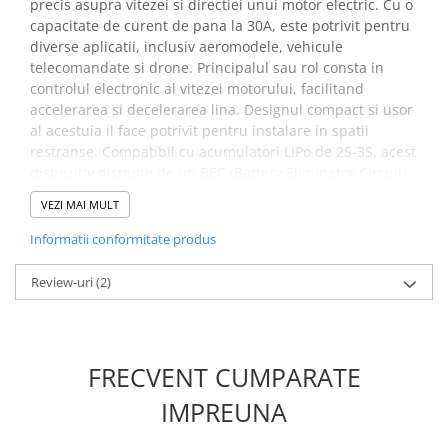
precis asupra vitezei si directiei unui motor electric. Cu o
Placi de Expansiune
capacitate de curent de pana la 30A, este potrivit pentru
Module Electronice
diverse aplicatii, inclusiv aeromodele, vehicule
telecomandate si drone. Principalul sau rol consta in
Senzori Electronici
controlul electronic al vitezei motorului, facilitand
Componente Electronice
accelerarea si decelerarea lina. Designul compact si usor
al acestuia il face potrivit pentru instalare in spatii
Gadgets
restranse. Compatibil cu acumulatori LiPo de 2S-3S, acest
Electrice
dispozitiv dispune de un BEC (Battery Eliminator Circuit)
Acumulatori si Baterii
ce furnizeaza o reglare de 5V (cu o extractie de pana la
VEZI MAI MULT
2A) pentru alimentarea unui regulator de zbor si a altor
Acumulatori
module. Acesta poate fi utilizat pentru controlul
Informatii conformitate produs
Baterii
motoarelor fara perii, cu un acumulator LiPo de 2S-3S
Distributie Comutatie si Protectie
(verifica cerintele motorului, asigurandu-te ca nu
Review-uri
(2)
depaseste 30A).
Contoare si Relee Electrice
Sigurante Automate
Specificatii controller pentru
Sigurante Fuzibile
FRECVENT CUMPARATE
motor ESC, 30A:
Sigurante Diferentiale RCBO
IMPREUNA
Protectii diferentiale RCCB
Curent:
30A
Dispozitive AFDD detectare defect
Tensiune alimentare:
12V DC