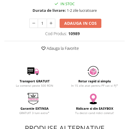
IN STOC
SCHRACK TECHNIK
Seturi de Surubelnite
Durata de livrare:
1-2 zile lucratoare
SAMSUNG
Cuttere
SUNKKO
Foarfeca Electrician
ADAUGA IN COS
SANYO
Chei Dinamometrice
Cod Produs:
10989
SUPERFIRE
Chei Fixe
SONOFF
Chei Reglabile
Adauga la Favorite
TERMOPASTY
Chei Combinate
TOPDON
Chei Inelare cu Cot
TAXNELE
Rulete
TENPOWER
Nivele cu bula
VICTOR
Truse de Scule
Transport GRATUIT
Retur rapid si simplu
La comenzi peste 500 RON
In 15 zile atat pentru PF cat si PJ*
VETO PRO PAC
Scule Electrice
WEICON
Unelte Multifunctionale
WERA
Surubelnite Electrice
Garantie EXTINSA
Ridicare si din EASYBOX
WIHA
Polizoare
GRATUIT 3 luni extra*
Tu decizi cand ridici coletul!
WAIT TOOLS
Masini de Gaurit si Insurubat
WEEEMAKE
PRODUSE ALTERNATIVE
Accesorii pentru Gaurit