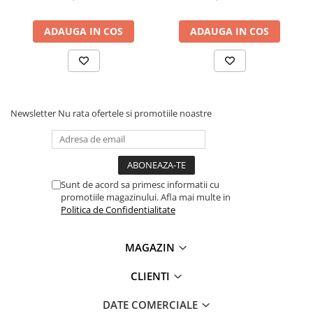
Lanterne
Lanterne de Cap
ADAUGA IN COS
ADAUGA IN COS
Lanterne de Mana
Lampi Solare
Proiectoare LED
Aeroterme
Newsletter
Nu rata ofertele si promotiile noastre
Auto
Roboti de Pornire Auto
Microscoape Biologice
Sunt de acord sa primesc informatii cu
promotiile magazinului. Afla mai multe in
Politica de Confidentialitate
MAGAZIN
CLIENTI
Ce contine cutia?
DATE COMERCIALE