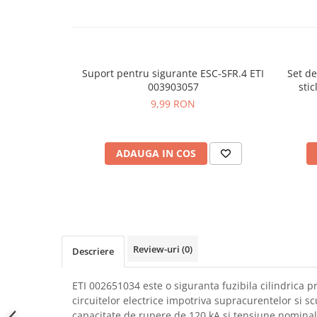
SCHRACK TECHNIK
Seturi de Surubelnite
SAMSUNG
Cuttere
SUNKKO
Foarfeca Electrician
SANYO
Chei Dinamometrice
Suport pentru sigurante ESC-SFR.4 ETI
Set de
SUPERFIRE
003903057
stic
Chei Fixe
9,99 RON
SONOFF
Chei Reglabile
TERMOPASTY
Chei Combinate
TOPDON
Chei Inelare cu Cot
ADAUGA IN COS
TAXNELE
Rulete
TENPOWER
Nivele cu bula
VICTOR
Truse de Scule
VETO PRO PAC
Scule Electrice
WEICON
Unelte Multifunctionale
Review-uri
(0)
WERA
Descriere
Surubelnite Electrice
WIHA
Polizoare
ETI 002651034 este o siguranta fuzibila cilindrica p
WAIT TOOLS
Masini de Gaurit si Insurubat
circuitelor electrice impotriva supracurentelor si sc
WEEEMAKE
Accesorii pentru Gaurit
capacitate de rupere de 120 kA si tensiune nominal