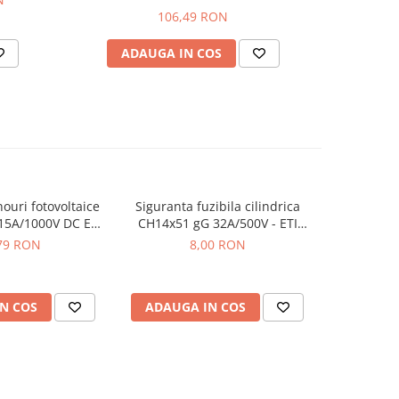
106,49 RON
ADAUGA IN COS
AD
ouri fotovoltaice
Siguranta fuzibila cilindrica
Siguranta 
15A/1000V DC ETI
CH14x51 gG 32A/500V - ETI
CH10x38 
625080
002651033
ET
79 RON
8,00 RON
N COS
ADAUGA IN COS
ADAUG