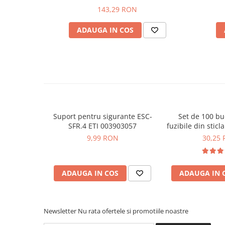
Placi de Expansiune
Vezi fisa tehnica
143,29 RON
AICI
Manual de utilizare disponibil
AICI
Module Electronice
ADAUGA IN COS
Senzori Electronici
Ce contine cutia?
Componente Electronice
1x Siguranta fuzibila cilindrica CH10x38 gG 16A/50
Gadgets
Electrice
Acumulatori si Baterii
Acumulatori
Suport pentru sigurante ESC-
Set de 100 bu
Baterii
SFR.4 ETI 003903057
fuzibile din sticl
Bitmi 
9,99 RON
30,25
Distributie Comutatie si Protectie
Contoare si Relee Electrice
Sigurante Automate
ADAUGA IN COS
ADAUGA IN 
Sigurante Fuzibile
Sigurante Diferentiale RCBO
Protectii diferentiale RCCB
Newsletter
Nu rata ofertele si promotiile noastre
Dispozitive AFDD detectare defect