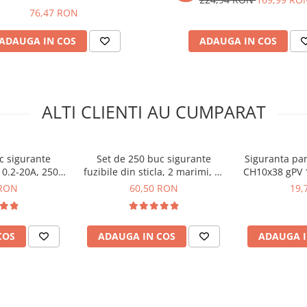
76,47 RON
ADAUGA IN COS
ADAUGA IN COS
0V - ETI 002651034
ALTI CLIENTI AU CUMPARAT
c sigurante
Set de 250 buc sigurante
Siguranta pan
a 0.2-20A, 250V,
fuzibile din sticla, 2 marimi, 1-
CH10x38 gPV 
11302
20A, 250V, Bitmi 11326
002
 RON
60,50 RON
19,
COS
ADAUGA IN COS
ADAUGA I