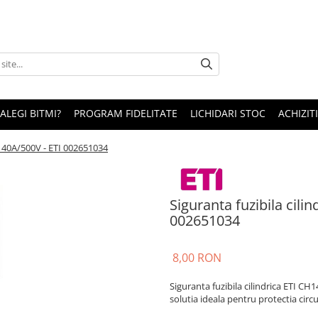
 ALEGI BITMI?
PROGRAM FIDELITATE
LICHIDARI STOC
ACHIZITI
G 40A/500V - ETI 002651034
Siguranta fuzibila cil
002651034
8,00 RON
Siguranta fuzibila cilindrica ETI C
solutia ideala pentru protectia circui