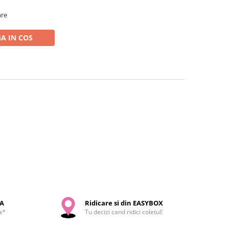
are
A IN COS
SA
Ridicare si din EASYBOX
a*
Tu decizi cand ridici coletul!