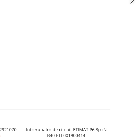
002921070
Intrerupator de circuit ETIMAT P6 3p+N
Separator
B40 ETI 001900414
N