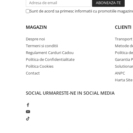
arc electric
Descarcatoare de Supratensiune
Sunt de acord sa primesc informatii cu promotiile magazinu
Contactoare
Blocuri de Distributie
MAGAZIN
CLIENTI
Tablouri Electrice
Despre noi
Transport 
Accesorii Tablouri Electrice
Termeni si conditii
Metode de
Stabilizatoare de Tensiune
Regulament Carduri Cadou
Politica d
Convertoare de Tensiune
Politica de Confidentialitate
Garantia 
Politica Cookies
Solutionare
Banda Izolatoare
Contact
ANPC
Panouri Fotovoltaice
Harta Site
Smart Home
Intrerupatoare Smart
SOCIAL
URMARESTE-NE IN SOCIAL MEDIA
Prize Inteligente
Module Smart Home
Camere Supraveghere
Iluminat