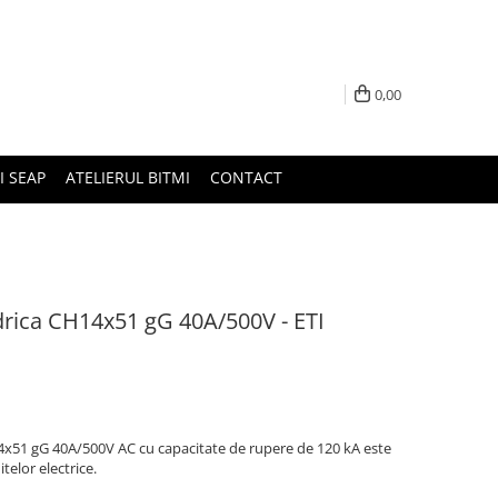
0,00
I SEAP
ATELIERUL BITMI
CONTACT
indrica CH14x51 gG 40A/500V - ETI
H14x51 gG 40A/500V AC cu capacitate de rupere de 120 kA este
telor electrice.