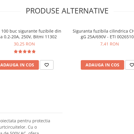
PRODUSE ALTERNATIVE
 100 buc sigurante fuzibile din
Siguranta fuzibila cilindrica 
la 0.2-20A, 250V, Bitmi 11302
gG 25A/690V - ETI 002651
30,25 RON
7,41 RON
ADAUGA IN COS
ADAUGA IN COS
roiectata pentru protectia
urtcircuitelor. Cu o
a de 500V AC, ofera