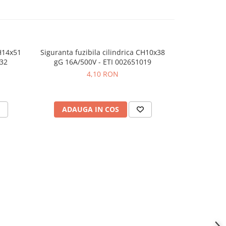
CH14x51
Siguranta fuzibila cilindrica CH10x38
Siguranta fu
032
gG 16A/500V - ETI 002651019
gG 32A/
4,10 RON
ADAUGA IN COS
ADAU