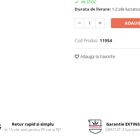
IN STOC
Durata de livrare:
1-2 zile lucrato
ADAUG
Cod Produs:
11954
Adauga la Favorite
Retur rapid si simplu
Garantie EXTIN
In 15 zile atat pentru PF cat si PJ*
GRATUIT 3 luni extr