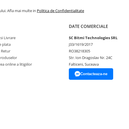
lui. Afla mai multe in
Politica de Confidentialitate
DATE COMERCIALE
si Livrare
SC Bitmi Technologies SRL
 plata
J33/1619/2017
e Retur
RO38218305
Produselor
Str. Ion Dragoslav Nr. 24C
a online a litigiilor
Falticeni, Suceava
Contacteaza-ne