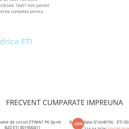
ndardizate 14x51 mm permit
otectie completa pentru
ndrica ETI
FRECVENT CUMPARATE IMPREUNA
pator de circuit ETIMAT P6 3p+N
Bara izolata IZ16/4F/56 - ETI 
-24%
B20 ETI 001900411
224,94 RON
169,99 RO