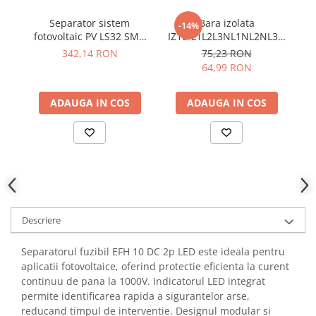
YAHBOOM
Separator sistem
Bara izolata
Ba
-14%
YATO
fotovoltaic PV LS32 SMA
IZ10/L1L2L3NL1NL2NL3N
ZUBR
A2 ETI 004660062
ETI 002921275
342,14 RON
75,23 RON
64,99 RON
ADAUGA IN COS
ADAUGA IN COS
Descriere
Separatorul fuzibil EFH 10 DC 2p LED este ideala pentru
aplicatii fotovoltaice, oferind protectie eficienta la curent
continuu de pana la 1000V. Indicatorul LED integrat
permite identificarea rapida a sigurantelor arse,
reducand timpul de interventie. Designul modular si