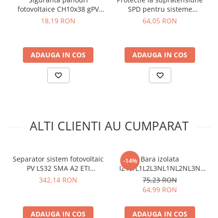
Standarde
:
IEC 60947-1, IEC 60947-3, UL 4248-1, UL 4248-
fotovoltaice CH10x38 gPV
SPD pentru sisteme
19
16A 1000V UL - ETI
fotovoltaice, TAXNELE TXSD-
18,19 RON
64,05 RON
Certificare UL
:
E356295
002625107
60KA-2P-600V
Categorie de utilizare:
DC-20B
Grup de produse:
Soclu siguranta - JT
Dimensiuni
:
64 x 35 x 83 mm
ADAUGA IN COS
ADAUGA IN COS
Greutate
:
0.132 kg​
Aplicatii:
Instalatii fotovoltaice
Vezi fisa tehnica
AICI
Ce contine cutia?
ALTI CLIENTI AU CUMPARAT
1x Separator tip sertar EFH 10 DC 2p LED - ETI 002540213
1x Manual de utilizare, disponibil
AICI
Separator sistem fotovoltaic
Bara izolata
-14%
PV LS32 SMA A2 ETI
IZ10/L1L2L3NL1NL2NL3N
004660062
ETI 002921275
342,14 RON
75,23 RON
64,99 RON
ADAUGA IN COS
ADAUGA IN COS