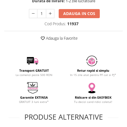
Durata de livrare:
1-2 zile lucratoare
SCHRACK TECHNIK
SAMSUNG
ADAUGA IN COS
SUNKKO
Cod Produs:
11937
SANYO
SUPERFIRE
Adauga la Favorite
SONOFF
TERMOPASTY
TOPDON
TAXNELE
Transport GRATUIT
Retur rapid si simplu
TENPOWER
La comenzi peste 500 RON
In 15 zile atat pentru PF cat si PJ*
VICTOR
VETO PRO PAC
WEICON
Garantie EXTINSA
Ridicare si din EASYBOX
WERA
GRATUIT 3 luni extra*
Tu decizi cand ridici coletul!
WIHA
PRODUSE ALTERNATIVE
WAIT TOOLS
WEEEMAKE