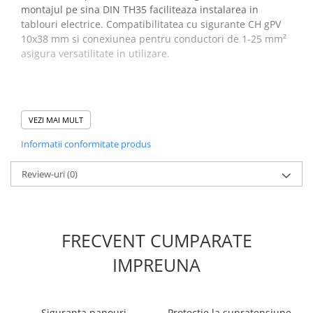
montajul pe sina DIN TH35 faciliteaza instalarea in
tablouri electrice. Compatibilitatea cu sigurante CH gPV
10x38 mm si conexiunea pentru conductori de 1-25 mm²
asigura versatilitate in utilizare.
Specificatii separator cu
VEZI MAI MULT
fuzibil ETI 002540213:
Informatii conformitate produs
Curent nominal
:
25 A
Review-uri
(0)
Tensiune nominala DC
:
1000 V
Numar de poli
:
2
Compatibilitate
:
Sigurante CH gPV 10x38
mm (sigurantele nu sunt incluse)
FRECVENT CUMPARATE
Indicator
:
LED
Monta
j
:
Sina DIN TH35
IMPREUNA
Conectare
:
Conductori 1-25 mm²
Temperatura ambientala
:
-5°C pana la +40°C
Grad de protectie
:
IP20
Siguranta panouri
Protectie la supratensiune