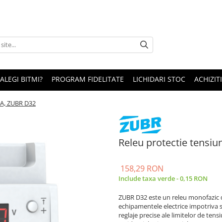
 ALEGI BITMI?
PROGRAM FIDELITATE
LICHIDARI STOC
ACHIZITI
2A, ZUBR D32
Releu protectie tensi
158,29 RON
Include taxa verde - 0,15 RON
ZUBR D32 este un releu monofazic de
echipamentele electrice impotriva s
reglaje precise ale limitelor de tensi