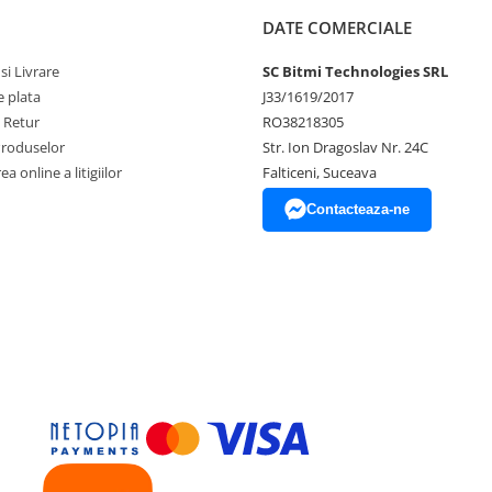
DATE COMERCIALE
si Livrare
SC Bitmi Technologies SRL
 plata
J33/1619/2017
e Retur
RO38218305
Produselor
Str. Ion Dragoslav Nr. 24C
i
a online a litigiilor
Falticeni, Suceava
uri
Contacteaza-ne
D32