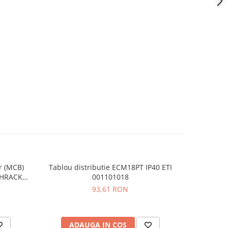
r (MCB)
Tablou distributie ECM18PT IP40 ETI
Placa de 
-11%
SCHRACK
001101018
93,61 RON
23
ADAUGA IN COS
AD