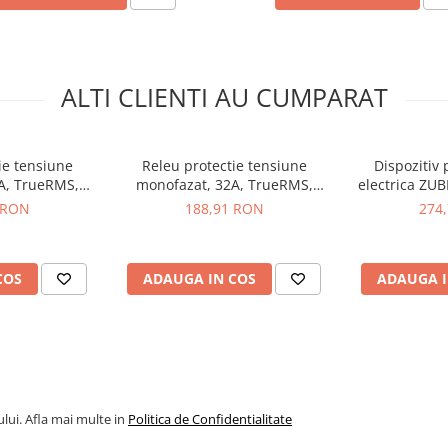
ndu-va libertatea de a alege
neavoastra, indiferent de
ALTI CLIENTI AU CUMPARAT
izare retea
ie tensiune
Releu protectie tensiune
Dispozitiv 
A, TrueRMS,
monofazat, 32A, TrueRMS,
electrica ZUB
D32t
ZUBR D2-32 Red
 RON
188,91 RON
274
COS
ADAUGA IN COS
ADAUGA I
de 1.2 sec
ec
lui. Afla mai multe in
Politica de Confidentialitate
10 minute)