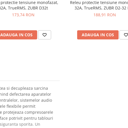
 protectie tensiune monofazat,
Releu protectie tensiune mono
32A, TrueRMS, ZUBR D32t
32A, TrueRMS, ZUBR D2-32
173,74 RON
188,91 RON
ADAUGA IN COS
ADAUGA IN COS
ea si decupleaza sarcina
enind defectarea aparatelor
centralelor, sistemelor audio
ele flexibile permit
ire protejeaza compresoarele
ace potrivit pentru tablouri
siguranta sporita. Un