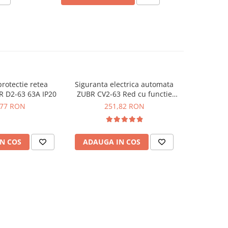
protectie retea
Siguranta electrica automata
Modul 
R D2-63 63A IP20
ZUBR CV2-63 Red cu functie
protectie 
TrueRMS
,77 RON
251,82 RON
2
N COS
ADAUGA IN COS
ADAUG