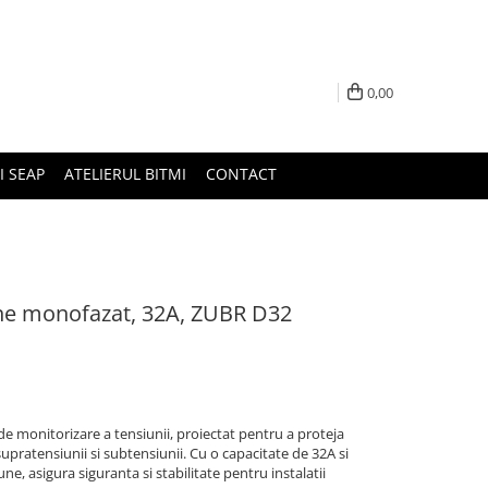
0,00
I SEAP
ATELIERUL BITMI
CONTACT
une monofazat, 32A, ZUBR D32
 monitorizare a tensiunii, proiectat pentru a proteja
upratensiunii si subtensiunii. Cu o capacitate de 32A si
une, asigura siguranta si stabilitate pentru instalatii