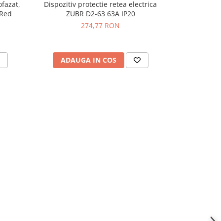
fazat,
Dispozitiv protectie retea electrica
Siguranta 
 Red
ZUBR D2-63 63A IP20
CV2-63 R
274,77 RON
ADAUGA IN COS
ADAU