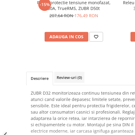
Releu protectie tensiune monofazat,
Releu
-15%
SCHRACK TECHNIK
Seturi de Surubelnite
50A, TrueRMS, ZUBR D50t
SAMSUNG
Cuttere
207,64 RON
176,49 RON
SUNKKO
Foarfeca Electrician
SANYO
Chei Dinamometrice
SUPERFIRE
ADAUGA IN COS
Chei Fixe
SONOFF
Chei Reglabile
TERMOPASTY
Chei Combinate
TOPDON
Chei Inelare cu Cot
TAXNELE
Rulete
TENPOWER
Nivele cu bula
Review-uri
(0)
Descriere
VICTOR
Truse de Scule
VETO PRO PAC
Scule Electrice
ZUBR D32 monitorizeaza continuu tensiunea din ret
WEICON
atunci cand valorile depasesc limitele setate, prev
Unelte Multifunctionale
sensibile. Este ideal pentru protectia frigiderelor, 
WERA
Surubelnite Electrice
sau altor consumatori casnici si profesionali. Reglaj
WIHA
Polizoare
adaptarea la orice retea, iar intarzierea de reporn
WAIT TOOLS
si echipamentele cu motor. Montajul pe sina DIN il f
Masini de Gaurit si Insurubat
WEEEMAKE
electrice moderne, iar carcasa ignifuga garanteaza 
Accesorii pentru Gaurit