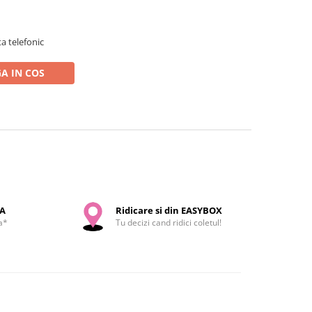
a telefonic
A IN COS
SA
Ridicare si din EASYBOX
a*
Tu decizi cand ridici coletul!