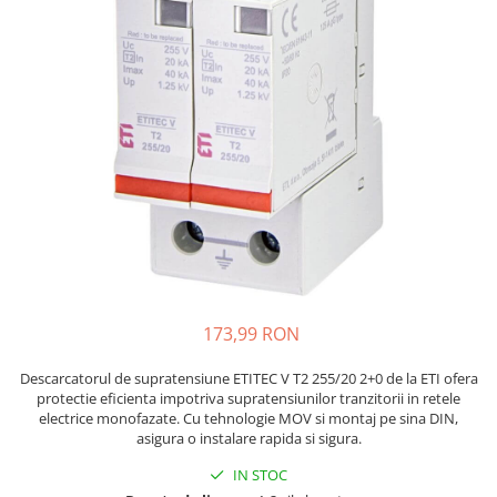
JBC
Termometre
JCD
Camere Termoviziune
JGNE
Sublere
KEYESTUDIO
Micrometre
KNIPEX
Scule si Unelte
KPS
Scule de Mana
LG CHEM
LONGWEI
Clesti de Taiat
MESTEK
Clesti pentru Dezizolat
MICROBIT
Clesti de Sertizare
MURATA
Clesti Multifunctionali
173,99 RON
MOLICEL
Clesti Papagal
MVAVA
Clesti Autoblocanti
Descarcatorul de supratensiune ETITEC V T2 255/20 2+0 de la ETI ofera
protectie eficienta impotriva supratensiunilor tranzitorii in retele
OPTO-EDU
Menghine
electrice monofazate. Cu tehnologie MOV si montaj pe sina DIN,
PIERGIACOMI
Clesti Electrician 1000V
asigura o instalare rapida si sigura.​
RASPBERRY PI
Surubelnite Simple
IN STOC
RUKO
Surubelnite Electrician 1000V