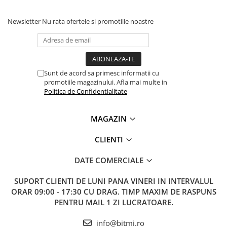
Lanterne
Lanterne de Cap
Newsletter
Nu rata ofertele si promotiile noastre
Lanterne de Mana
Lampi Solare
Proiectoare LED
Sunt de acord sa primesc informatii cu
Aeroterme
promotiile magazinului. Afla mai multe in
Politica de Confidentialitate
Auto
Roboti de Pornire Auto
MAGAZIN
Microscoape Biologice
CLIENTI
DATE COMERCIALE
SUPORT CLIENTI
DE LUNI PANA VINERI IN INTERVALUL
ORAR 09:00 - 17:30 CU DRAG. TIMP MAXIM DE RASPUNS
PENTRU MAIL 1 ZI LUCRATOARE.
info@bitmi.ro