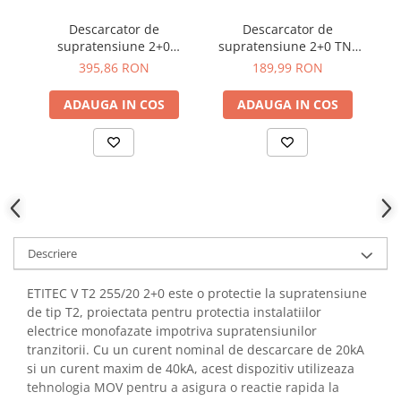
YAHBOOM
Burghie pentru Metal
Descarcator de
Descarcator de
YATO
Genti pentru Scule si Unelte
supratensiune 2+0
supratensiune 2+0 TN-
su
ZUBR
T1+T2/BC, 12.5 kA/280V,
S/TN-C, T2(+T3), SCHRACK
395,86 RON
189,99 RON
Electronica
SCHRACK IS210447
IS111326
Unelte pentru Electronica
ADAUGA IN COS
ADAUGA IN COS
Aparate de Sudura in Puncte
Microscoape Digitale
Osciloscoape Digitale
Generatoare de Semnal
Surse de Laborator
Statii de Lipit
Descriere
Letcon
Accesorii pentru Lipit
ETITEC V T2 255/20 2+0 este o protectie la supratensiune
Surubelnite de Precizie
de tip T2, proiectata pentru protectia instalatiilor
electrice monofazate impotriva supratensiunilor
Clesti de Precizie
tranzitorii. Cu un curent nominal de descarcare de 20kA
Kituri Electronice
si un curent maxim de 40kA, acest dispozitiv utilizeaza
Placi de Dezvoltare
tehnologia MOV pentru a asigura o reactie rapida la