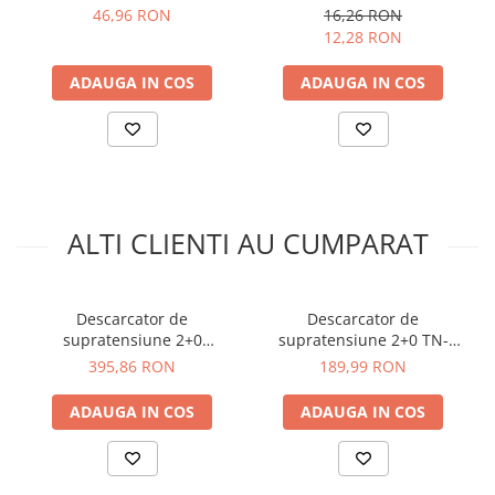
arc electric
46,96 RON
16,26 RON
Numar de module:
2
12,28 RON
Descarcatoare de Supratensiune
Adancime:
68mm
Functie:
SPD
Contactoare
ADAUGA IN COS
ADAUGA IN COS
Grup catalog:
ETITEC V
Blocuri de Distributie
Tablouri Electrice
Vezi fisa tehnica
AICI
Accesorii Tablouri Electrice
Ce contine cutia?
Stabilizatoare de Tensiune
1x Protectie supratensiune ETITEC V T2 255/20 2+0 - ETI
Convertoare de Tensiune
002442953
ALTI CLIENTI AU CUMPARAT
Banda Izolatoare
Panouri Fotovoltaice
Smart Home
Descarcator de
Descarcator de
supratensiune 2+0
supratensiune 2+0 TN-
Intrerupatoare Smart
T1+T2/BC, 12.5 kA/280V,
S/TN-C, T2(+T3), SCHRACK
395,86 RON
189,99 RON
Prize Inteligente
SCHRACK IS210447
IS111326
Module Smart Home
ADAUGA IN COS
ADAUGA IN COS
Camere Supraveghere
Iluminat