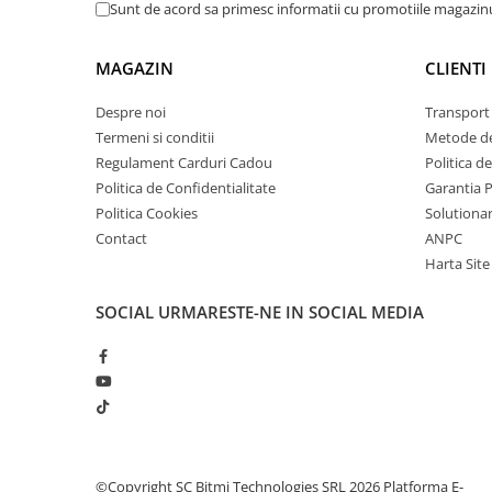
arc electric
Sunt de acord sa primesc informatii cu promotiile magazinu
Descarcatoare de Supratensiune
Contactoare
MAGAZIN
CLIENTI
Blocuri de Distributie
Despre noi
Transport 
Tablouri Electrice
Termeni si conditii
Metode de
Accesorii Tablouri Electrice
Regulament Carduri Cadou
Politica d
Stabilizatoare de Tensiune
Politica de Confidentialitate
Garantia 
Politica Cookies
Solutionare
Convertoare de Tensiune
Contact
ANPC
Banda Izolatoare
Harta Site
Panouri Fotovoltaice
Smart Home
SOCIAL
URMARESTE-NE IN SOCIAL MEDIA
Intrerupatoare Smart
Prize Inteligente
Module Smart Home
Camere Supraveghere
Iluminat
©Copyright SC Bitmi Technologies SRL 2026
Platforma E-