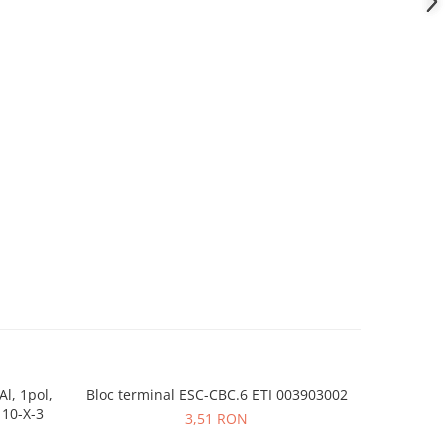
Al, 1pol,
Bloc terminal ESC-CBC.6 ETI 003903002
Bloc term
10-X-3
3,51 RON