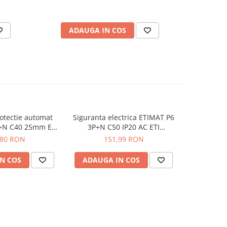
ADAUGA IN COS
AD
otectie automat
Siguranta electrica ETIMAT P6
Modul de 
+N C40 25mm ETI
3P+N C50 IP20 AC ETI
ETIMA
900434
001900435
,80 RON
151,99 RON
1
N COS
ADAUGA IN COS
ADAUG