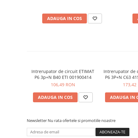
Functie:
MCB
Placi de Expansiune
Module de 18mm ocupate:
4
Module Electronice
Dimensiune:
88 x 71.2 x 76.3
ADAUGA IN COS
Senzori Electronici
Vezi fisa tehnica
AICI
Componente Electronice
Ce contine cutia?
Gadgets
Electrice
1x Intrerupator de circuit ETI 001900413
Acumulatori si Baterii
1x Manual de utilizare, disponibil
AICI
Acumulatori
Intrerupator de circuit ETIMAT
Intrerupator de 
Baterii
P6 3p+N B40 ETI 001900414
P6 3P+N C63 41
00190
106,49 RON
173,42
Distributie Comutatie si Protectie
Contoare si Relee Electrice
ADAUGA IN COS
ADAUGA IN 
Sigurante Automate
Sigurante Fuzibile
Sigurante Diferentiale RCBO
Newsletter
Nu rata ofertele si promotiile noastre
Protectii diferentiale RCCB
Dispozitive AFDD detectare defect