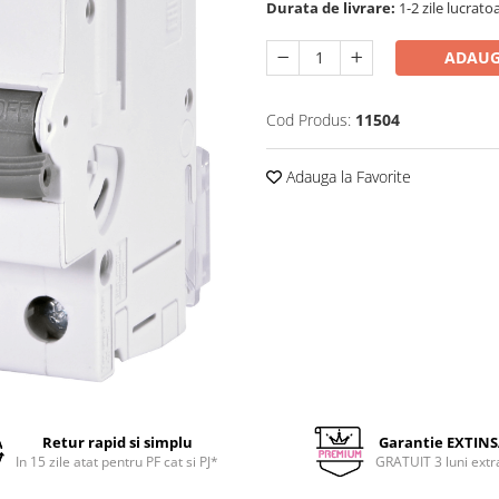
Durata de livrare:
1-2 zile lucrato
ADAUG
Cod Produs:
11504
Adauga la Favorite
Retur rapid si simplu
Garantie EXTIN
In 15 zile atat pentru PF cat si PJ*
GRATUIT 3 luni extr