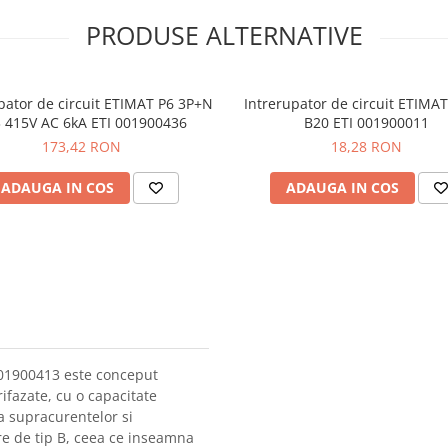
PRODUSE ALTERNATIVE
pator de circuit ETIMAT P6 3P+N
Intrerupator de circuit ETIMA
 415V AC 6kA ETI 001900436
B20 ETI 001900011
173,42 RON
18,28 RON
ADAUGA IN COS
ADAUGA IN COS
001900413 este conceput
rifazate, cu o capacitate
a supracurentelor si
are de tip B, ceea ce inseamna