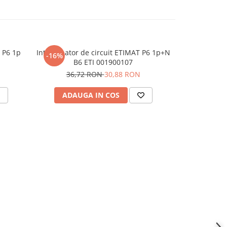
T P6 1p
Intrerupator de circuit ETIMAT P6 1p+N
Intrerupator 
-16%
B6 ETI 001900107
B2
36,72 RON
30,88 RON
ADAUGA IN COS
ADAU