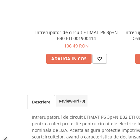
SCHRACK TECHNIK
Seturi de Surubelnite
SAMSUNG
Cuttere
SUNKKO
Foarfeca Electrician
SANYO
Chei Dinamometrice
Intrerupator de circuit ETIMAT P6 3p+N
Intreru
SUPERFIRE
B40 ETI 001900414
C63
Chei Fixe
106,49 RON
SONOFF
Chei Reglabile
TERMOPASTY
Chei Combinate
ADAUGA IN COS
TOPDON
Chei Inelare cu Cot
TAXNELE
Rulete
TENPOWER
Nivele cu bula
VICTOR
Truse de Scule
VETO PRO PAC
Scule Electrice
Review-uri
(0)
Descriere
WEICON
Unelte Multifunctionale
WERA
Surubelnite Electrice
Intrerupatorul de circuit ETIMAT P6 3p+N B32 ETI 
WIHA
Polizoare
pentru a oferi protectie pentru circuitele electrice t
WAIT TOOLS
Masini de Gaurit si Insurubat
nominala de 32A. Acesta asigura protectie impotriv
WEEEMAKE
scurtcircuitelor, avand o caracteristica de declans
Accesorii pentru Gaurit