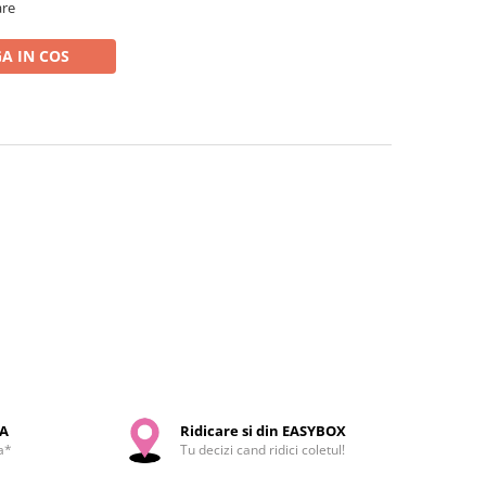
are
A IN COS
SA
Ridicare si din EASYBOX
a*
Tu decizi cand ridici coletul!