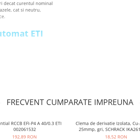
ari decat curentul nominal
azele, cat si neutru,
ice.
automat ETI
FRECVENT CUMPARATE IMPREUNA
ntial RCCB EFI-P4 A 40/0.3 ETI
Clema de derivatie Izolata, Cu-
002061532
25mmp, gri, SCHRACK IKA261
192,89 RON
18,52 RON