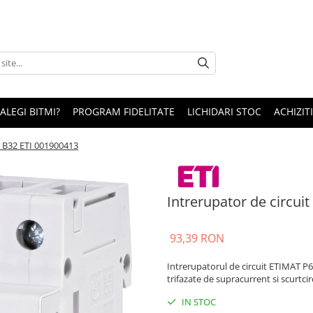
 ALEGI BITMI?
PROGRAM FIDELITATE
LICHIDARI STOC
ACHIZITI
N B32 ETI 001900413
Intrerupator de circu
93,39 RON
Intrerupatorul de circuit ETIMAT P6
trifazate de supracurrent si scurtci
IN STOC