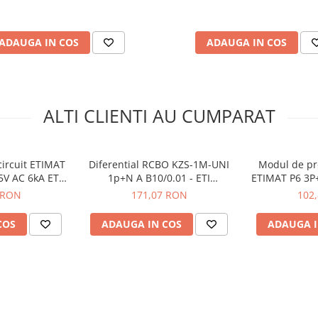
ADAUGA IN COS
ADAUGA IN COS
ALTI CLIENTI AU CUMPARAT
circuit ETIMAT
Diferential RCBO KZS-1M-UNI
Modul de pr
5V AC 6kA ETI
1p+N A B10/0.01 - ETI
ETIMAT P6 3P
0436
002176002
001
 RON
171,07 RON
102
COS
ADAUGA IN COS
ADAUGA I