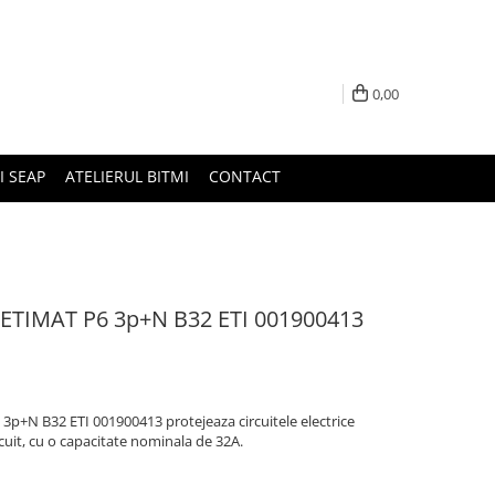
0,00
I SEAP
ATELIERUL BITMI
CONTACT
it ETIMAT P6 3p+N B32 ETI 001900413
 3p+N B32 ETI 001900413 protejeaza circuitele electrice
rcuit, cu o capacitate nominala de 32A.