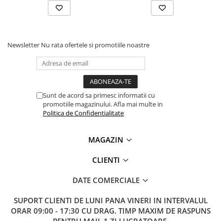
Lanterne
Lanterne de Cap
Lanterne de Mana
Newsletter
Nu rata ofertele si promotiile noastre
Lampi Solare
Proiectoare LED
Aeroterme
Auto
Sunt de acord sa primesc informatii cu
Roboti de Pornire Auto
promotiile magazinului. Afla mai multe in
Politica de Confidentialitate
Microscoape Biologice
MAGAZIN
CLIENTI
DATE COMERCIALE
SUPORT CLIENTI
DE LUNI PANA VINERI IN INTERVALUL
ORAR 09:00 - 17:30 CU DRAG. TIMP MAXIM DE RASPUNS