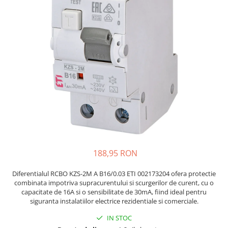
JBC
Termometre
JCD
Camere Termoviziune
JGNE
Sublere
KEYESTUDIO
Micrometre
KNIPEX
Scule si Unelte
KPS
Scule de Mana
LG CHEM
LONGWEI
Clesti de Taiat
MESTEK
Clesti pentru Dezizolat
MICROBIT
Clesti de Sertizare
MURATA
Clesti Multifunctionali
188,95 RON
MOLICEL
Clesti Papagal
MVAVA
Clesti Autoblocanti
Diferentialul RCBO KZS-2M A B16/0.03 ETI 002173204 ofera protectie
combinata impotriva supracurentului si scurgerilor de curent, cu o
OPTO-EDU
Menghine
capacitate de 16A si o sensibilitate de 30mA, fiind ideal pentru
PIERGIACOMI
Clesti Electrician 1000V
siguranta instalatiilor electrice rezidentiale si comerciale.
RASPBERRY PI
Surubelnite Simple
IN STOC
RUKO
Surubelnite Electrician 1000V