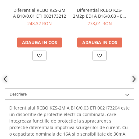
YAHBOOM
Burghie pentru Metal
Diferential RCBO KZS-2M
Diferential RCBO KZS-
Di
YATO
Genti pentru Scule si Unelte
A B10/0.01 ETI 002173212
2M2p EDI A B16/0.03 - ETI
ZUBR
002172406
248,32 RON
278,01 RON
Electronica
Unelte pentru Electronica
ADAUGA IN COS
ADAUGA IN COS
Aparate de Sudura in Puncte
Microscoape Digitale
Osciloscoape Digitale
Generatoare de Semnal
Surse de Laborator
Statii de Lipit
Letcon
Descriere
Accesorii pentru Lipit
Surubelnite de Precizie
Diferentialul RCBO KZS-2M A B16/0.03 ETI 002173204 este
un dispozitiv de protectie electrica combinata, care
Clesti de Precizie
integreaza functiile de protectie la supracurent si
Kituri Electronice
protectie diferentiala impotriva scurgerilor de curent. Cu
Placi de Dezvoltare
o capacitate nominala de 16A si o sensibilitate de 30mA,