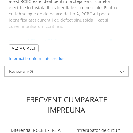
acest RCBO este ideal pentru protejarea circuitelor
Placi de Expansiune
electrice in instalatii rezidentiale si comerciale. Echipat
Module Electronice
cu tehnologie de detectare de tip A, RCBO-ul poate
identifica atat curentii de defect sinusoidali, cat si
Senzori Electronici
curentii pulsatorii continuu.
Componente Electronice
Specificatii intrerupator de
Gadgets
protectie diferentiala ETI
VEZI MAI MULT
Electrice
002173204:
Acumulatori si Baterii
Informatii conformitate produs
Acumulatori
Review-uri
(0)
Cod ETI:
002173204
Baterii
Descriere:
KZS-2M A B16/0.03
Distributie Comutatie si Protectie
Denumire clasa:
Diferential RCBO
Contoare si Relee Electrice
Tip curent:
A
FRECVENT CUMPARATE
Curent de defect nominal (A):
0.03
Sigurante Automate
Curent nominal (A):
16
Sigurante Fuzibile
IMPREUNA
Curentul rezidual de operare:
0.03
Sigurante Diferentiale RCBO
Caracteristica de intrerupere:
B
Protectii diferentiale RCCB
Numar de poli:
1+N
Capacitatea de rupere (kA):
10
Dispozitive AFDD detectare defect
Diferential RCCB EFI-P2 A
Intrerupator de circuit