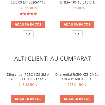
Timp de declansare:
Instantaneu
arc electric
63/0.03 ETI 002061113
ETIMAT P6 1p B16 ETI
Tensiunea nominala (V):
240
001900010
178,95 RON
16,99 RON
Descarcatoare de Supratensiune
Frecventa nominala (Hz):
50/60
Contactoare
Terminale (mm²):
1-25
Blocuri de Distributie
Standarde:
IEC/EN 61009
ADAUGA IN COS
ADAUGA IN COS
Module 18mm ocupate:
2
Tablouri Electrice
Dimensiune
: 88 x 76 x 35 mm
Accesorii Tablouri Electrice
Stabilizatoare de Tensiune
Vezi fisa tehnica
AICI
Convertoare de Tensiune
Ce contine cutia?
Banda Izolatoare
ALTI CLIENTI AU CUMPARAT
Panouri Fotovoltaice
1x Diferential RCBO ETI 002173204
Smart Home
1x Manual de utilizare, disponibil
AICI
Intrerupatoare Smart
Diferential RCBO KZS-2M A
Diferential RCBO KZS-2M2p
B10/0.01 ETI 002173212
EDI A B16/0.03 - ETI
Prize Inteligente
002172406
248,32 RON
278,01 RON
Module Smart Home
Camere Supraveghere
ADAUGA IN COS
ADAUGA IN COS
Iluminat