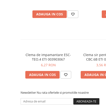
Curent maxim cu sectiunea maxima transversala 
Placi de Expansiune
Sectiunea transversala a conductorului (mm²):
0.
Module Electronice
Conexiune incrucisata:
Da
ADAUGA IN COS
Sectiune finala:
Da
Senzori Electronici
Componente Electronice
Vezi fisa tehnica
AICI
Gadgets
Ce contine cutia?
Electrice
Acumulatori si Baterii
1x Clema sir pentru nul ETI 003903045
Acumulatori
Clema de impamantare ESC-
Clema sir pen
Baterii
TEO.4 ETI 003903067
CBC.6B ETI 
6,27 RON
3,56 
Distributie Comutatie si Protectie
Contoare si Relee Electrice
ADAUGA IN COS
ADAUGA IN 
Sigurante Automate
Sigurante Fuzibile
Sigurante Diferentiale RCBO
Newsletter
Nu rata ofertele si promotiile noastre
Protectii diferentiale RCCB
Dispozitive AFDD detectare defect