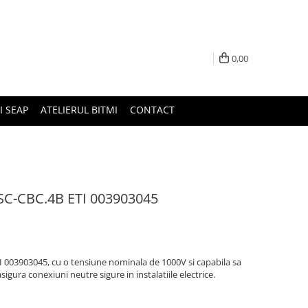
0,00
I SEAP
ATELIERUL BITMI
CONTACT
ESC-CBC.4B ETI 003903045
I 003903045, cu o tensiune nominala de 1000V si capabila sa
igura conexiuni neutre sigure in instalatiile electrice.