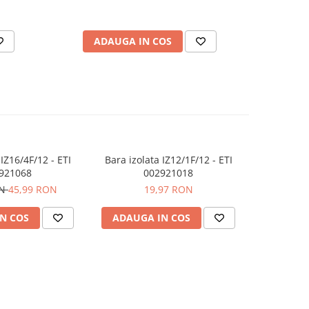
ADAUGA IN COS
AD
 IZ16/4F/12 - ETI
Bara izolata IZ12/1F/12 - ETI
Bloc term
921068
002921018
ON
45,99 RON
19,97 RON
N COS
ADAUGA IN COS
ADAUG