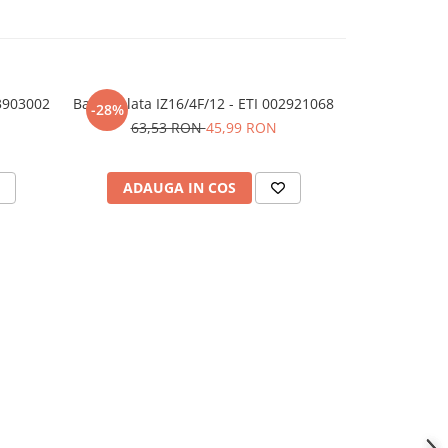
3903002
Bara izolata IZ16/4F/12 - ETI 002921068
Bara izolata 
-28%
63,53 RON
45,99 RON
ADAUGA IN COS
ADAU