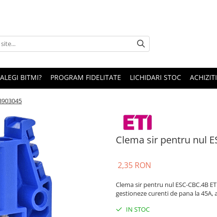
 ALEGI BITMI?
PROGRAM FIDELITATE
LICHIDARI STOC
ACHIZITI
03903045
Clema sir pentru nul 
2,35 RON
Clema sir pentru nul ESC-CBC.4B ET
gestioneze curenti de pana la 45A, as
IN STOC