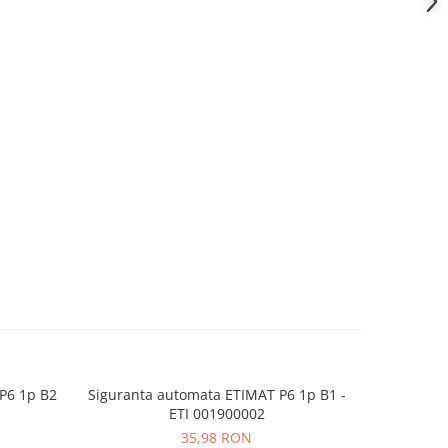
 P6 1p B2
Siguranta automata ETIMAT P6 1p B1 -
Cutie dist
ETI 001900002
35,98 RON