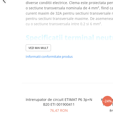
diverse conditii electrice. Clema este proiectata pe
YAHBOOM
Burghie pentru Metal
o sectiune transversala nominala de 4 mm², fiind c
YATO
Genti pentru Scule si Unelte
curent maxim de 32A pentru sectiuni transversale 
ZUBR
pentru sectiuni transversale maxime. De asemenea
Electronica
cu o sectiune transversala intre 0.2 si 6 mm².
Unelte pentru Electronica
Aparate de Sudura in Puncte
Specificatii terminal neut
Microscoape Digitale
003903045:
Osciloscoape Digitale
VEZI MAI MULT
Generatoare de Semnal
Cod ETI:
003903045
Informatii conformitate produs
Surse de Laborator
Descriere:
ESC-CBC.4B
Denumire clasa:
Terminal neutru
Statii de Lipit
Nivel:
Singura
Letcon
Tensiunea nominala (V):
1000
Accesorii pentru Lipit
Tip:
Blocuri terminale tip ES
Surubelnite de Precizie
Tensiunea nominala de rezistenta Uimp (kV):
12 
Tip montaj:
Sina DIN (35 mm)
Clesti de Precizie
Culoare:
Albastru
Intrerupator de circuit ETIMAT P6 3p+N
Kit 8 
Kituri Electronice
-24%
Sectiune transversala nominala:
4 mm²
B20 ETI 001900411
NVR, 
Placi de Dezvoltare
Curent maxim cu sectiunea transversala (mm²):
3
76,47 RON
3