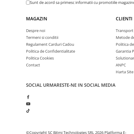
arc electric
Sunt de acord sa primesc informatii cu promotiile magazinu
Descarcatoare de Supratensiune
Contactoare
MAGAZIN
CLIENTI
Blocuri de Distributie
Despre noi
Transport 
Tablouri Electrice
Termeni si conditii
Metode de
Accesorii Tablouri Electrice
Regulament Carduri Cadou
Politica d
Stabilizatoare de Tensiune
Politica de Confidentialitate
Garantia 
Politica Cookies
Solutionare
Convertoare de Tensiune
Contact
ANPC
Banda Izolatoare
Harta Site
Panouri Fotovoltaice
Smart Home
SOCIAL
URMARESTE-NE IN SOCIAL MEDIA
Intrerupatoare Smart
Prize Inteligente
Module Smart Home
Camere Supraveghere
Iluminat
©Copyright SC Bitmi Technologies SRL 2026
Platforma E-