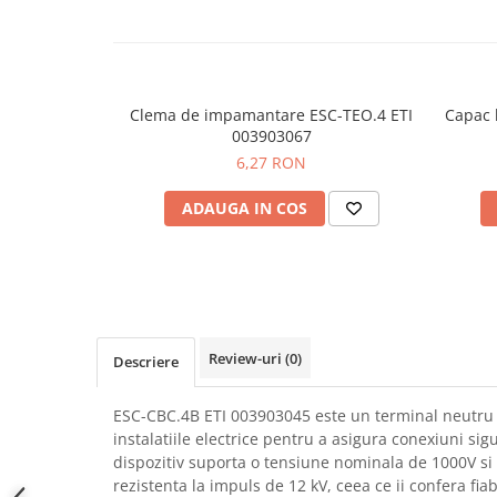
SCHRACK TECHNIK
Seturi de Surubelnite
SAMSUNG
Cuttere
SUNKKO
Foarfeca Electrician
SANYO
Chei Dinamometrice
Clema de impamantare ESC-TEO.4 ETI
Capac 
SUPERFIRE
003903067
Chei Fixe
6,27 RON
SONOFF
Chei Reglabile
TERMOPASTY
Chei Combinate
ADAUGA IN COS
TOPDON
Chei Inelare cu Cot
TAXNELE
Rulete
TENPOWER
Nivele cu bula
VICTOR
Truse de Scule
VETO PRO PAC
Scule Electrice
Review-uri
(0)
Descriere
WEICON
Unelte Multifunctionale
WERA
Surubelnite Electrice
ESC-CBC.4B ETI 003903045 este un terminal neutru de
WIHA
Polizoare
instalatiile electrice pentru a asigura conexiuni sigu
WAIT TOOLS
Masini de Gaurit si Insurubat
dispozitiv suporta o tensiune nominala de 1000V si
WEEEMAKE
rezistenta la impuls de 12 kV, ceea ce ii confera fiabi
Accesorii pentru Gaurit