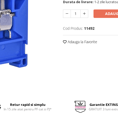
Durata de livrare:
1-2 zile lucrato
ADAUG
Cod Produs:
11492
Adauga la Favorite
Retur rapid si simplu
Garantie EXTIN
In 15 zile atat pentru PF cat si PJ*
GRATUIT 3 luni extr