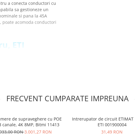
ntru a conecta conductori cu
apabila sa gestioneze un
nominale si pana la 45A
, poate acomoda conductori
ru, ETI
FRECVENT CUMPARATE IMPREUNA
kV
camere de supraveghere cu POE
Intrerupator de circuit ETIMAT
8 canale, 4K 8MP, Bitmi 11413
ETI 001900004
2
.933,00 RON
3.001,27 RON
31,49 RON