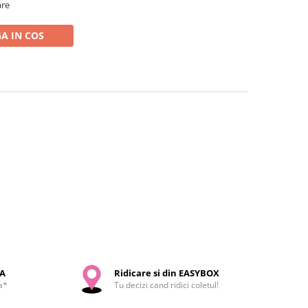
are
A IN COS
SA
Ridicare si din EASYBOX
a*
Tu decizi cand ridici coletul!