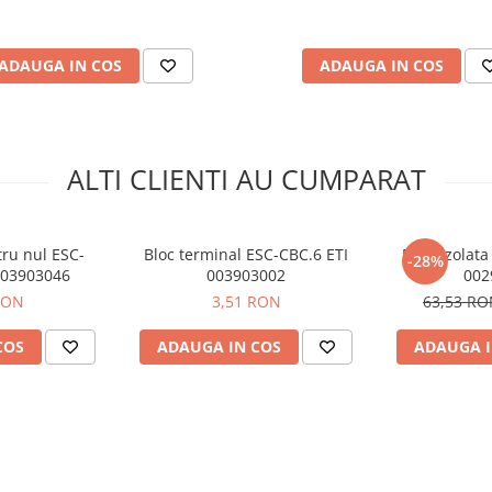
(mm²):
45
2-6
ADAUGA IN COS
ADAUGA IN COS
ALTI CLIENTI AU CUMPARAT
tru nul ESC-
Bloc terminal ESC-CBC.6 ETI
Bara izolata
-28%
003903046
003903002
002
RON
3,51 RON
63,53 R
COS
ADAUGA IN COS
ADAUGA I