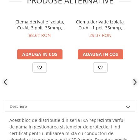
PRODUSE ALTERNATIVE
YAHBOOM
YATO
ZUBR
Clema derivatie izolata,
Clema derivatie izolata,
C
Cu-Al, 3 poli, 35mmp,
Cu-Al, 1 pol, 35mmp,
PE
SCHRACK IKA26283-X-3
albastru, SCHRACK
g
88,61 RON
29,37 RON
IKA26220-X-3
ADAUGA IN COS
ADAUGA IN COS
Descriere
Acest bloc de distributie din seria IKA reprezinta varful
de gama in gestionarea sistemelor de protectie, fiind
certificat pentru utilizarea mixta cu conductori de
aluminiu si cupru de pana la 35.0 mmp. Fata de clemele