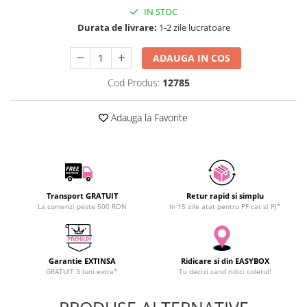
IN STOC
SCHRACK TECHNIK
Durata de livrare:
1-2 zile lucratoare
SAMSUNG
SUNKKO
ADAUGA IN COS
SANYO
Cod Produs:
12785
SUPERFIRE
SONOFF
Adauga la Favorite
TERMOPASTY
TOPDON
TAXNELE
TENPOWER
VICTOR
Transport GRATUIT
Retur rapid si simplu
La comenzi peste 500 RON
In 15 zile atat pentru PF cat si PJ*
VETO PRO PAC
WEICON
WERA
WIHA
Garantie EXTINSA
Ridicare si din EASYBOX
GRATUIT 3 luni extra*
Tu decizi cand ridici coletul!
WAIT TOOLS
WEEEMAKE