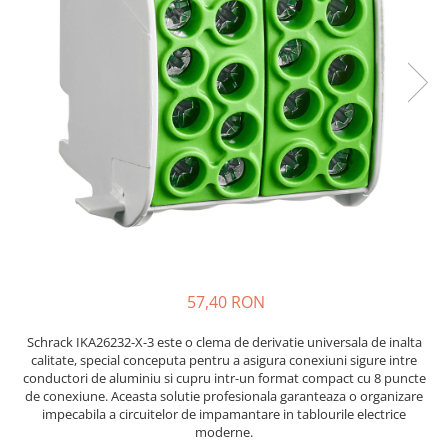
Placi de Expansiune
Tablouri Electrice
Chei Dinamometrice
Camere Termoviziune
JBC
Module Electronice
Accesorii Tablouri Electrice
Chei Fixe
JCD
Sublere
Senzori Electronici
Stabilizatoare de Tensiune
Chei Reglabile
JGNE
Micrometre
Componente Electronice
Chei Combinate
Convertoare de Tensiune
KEYESTUDIO
Chei Inelare cu Cot
Gadgets
KNIPEX
Banda Izolatoare
Rulete
KPS
Nivele cu bula
LG CHEM
Truse de Scule
LONGWEI
Scule Electrice
MESTEK
Unelte Multifunctionale
MICROBIT
Surubelnite Electrice
MURATA
57,40 RON
Polizoare
MOLICEL
Masini de Gaurit si Insurubat
MVAVA
Schrack IKA26232-X-3 este o clema de derivatie universala de inalta
calitate, special conceputa pentru a asigura conexiuni sigure intre
Accesorii pentru Gaurit
OPTO-EDU
conductori de aluminiu si cupru intr-un format compact cu 8 puncte
PIERGIACOMI
Burghie pentru Metal
de conexiune. Aceasta solutie profesionala garanteaza o organizare
RASPBERRY PI
impecabila a circuitelor de impamantare in tablourile electrice
Genti pentru Scule si Unelte
moderne.
RUKO