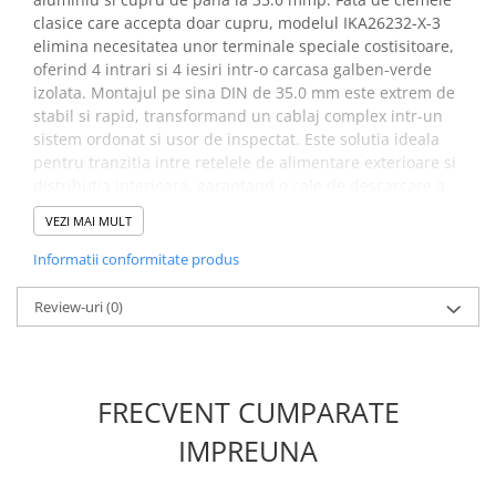
clasice care accepta doar cupru, modelul IKA26232-X-3
elimina necesitatea unor terminale speciale costisitoare,
oferind 4 intrari si 4 iesiri intr-o carcasa galben-verde
izolata. Montajul pe sina DIN de 35.0 mm este extrem de
stabil si rapid, transformand un cablaj complex intr-un
sistem ordonat si usor de inspectat. Este solutia ideala
pentru tranzitia intre retelele de alimentare exterioare si
distributia interioara, garantand o cale de descarcare a
defectelor fara compromisuri tehnice.
VEZI MAI MULT
Specificatii bloc distributie
Informatii conformitate produs
Cu-Al PE SCHRACK IKA26232-
Review-uri
(0)
X-3:
EAN‑Code:
9004840875195, 9004840578034
FRECVENT CUMPARATE
Adancime neta:
49.30 mm
Latime neta:
51.80 mm
IMPREUNA
Inaltime:
55.70 mm
Masa neta:
0.18 kg