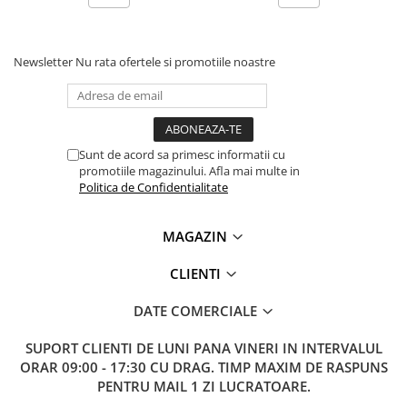
Lanterne
Lanterne de Cap
Lanterne de Mana
Newsletter
Nu rata ofertele si promotiile noastre
Lampi Solare
Proiectoare LED
Aeroterme
Sunt de acord sa primesc informatii cu
Auto
promotiile magazinului. Afla mai multe in
Politica de Confidentialitate
Roboti de Pornire Auto
Microscoape Biologice
MAGAZIN
CLIENTI
DATE COMERCIALE
SUPORT CLIENTI
DE LUNI PANA VINERI IN INTERVALUL
ORAR 09:00 - 17:30 CU DRAG. TIMP MAXIM DE RASPUNS
PENTRU MAIL 1 ZI LUCRATOARE.