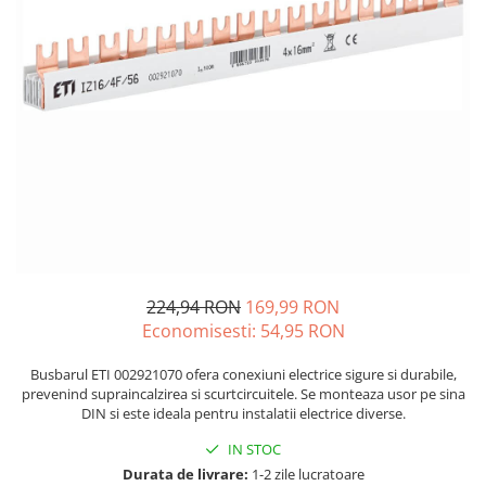
JBC
Termometre
JCD
Camere Termoviziune
JGNE
Sublere
KEYESTUDIO
Micrometre
KNIPEX
Scule si Unelte
KPS
Scule de Mana
LG CHEM
LONGWEI
Clesti de Taiat
MESTEK
Clesti pentru Dezizolat
MICROBIT
Clesti de Sertizare
224,94 RON
169,99 RON
MURATA
Clesti Multifunctionali
Economisesti:
54,95
RON
MOLICEL
Clesti Papagal
MVAVA
Clesti Autoblocanti
Busbarul ETI 002921070 ofera conexiuni electrice sigure si durabile,
OPTO-EDU
Menghine
prevenind supraincalzirea si scurtcircuitele. Se monteaza usor pe sina
DIN si este ideala pentru instalatii electrice diverse.
PIERGIACOMI
Clesti Electrician 1000V
RASPBERRY PI
IN STOC
Surubelnite Simple
Durata de livrare:
1-2 zile lucratoare
RUKO
Surubelnite Electrician 1000V