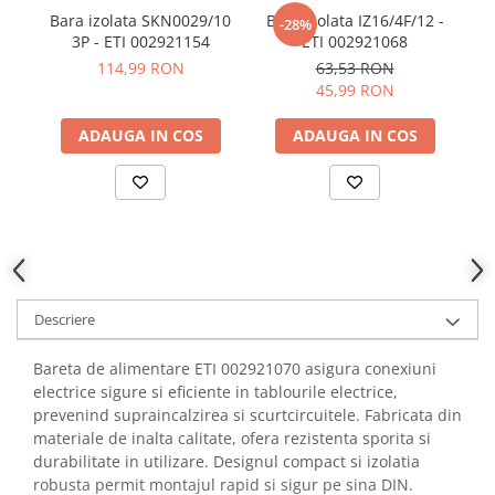
YAHBOOM
Bara izolata SKN0029/10
Bara izolata IZ16/4F/12 -
-28%
Burghie pentru Metal
YATO
3P - ETI 002921154
ETI 002921068
IZ
Genti pentru Scule si Unelte
114,99 RON
63,53 RON
ZUBR
Electronica
45,99 RON
Unelte pentru Electronica
ADAUGA IN COS
ADAUGA IN COS
Aparate de Sudura in Puncte
Microscoape Digitale
Osciloscoape Digitale
Generatoare de Semnal
Surse de Laborator
Statii de Lipit
Descriere
Letcon
Accesorii pentru Lipit
Bareta de alimentare ETI 002921070 asigura conexiuni
Surubelnite de Precizie
electrice sigure si eficiente in tablourile electrice,
Clesti de Precizie
prevenind supraincalzirea si scurtcircuitele. Fabricata din
materiale de inalta calitate, ofera rezistenta sporita si
Kituri Electronice
durabilitate in utilizare. Designul compact si izolatia
Placi de Dezvoltare
robusta permit montajul rapid si sigur pe sina DIN.