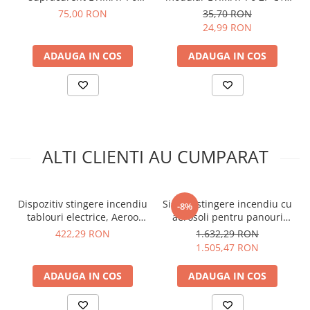
arc electric
3P+N C20 ETI 001900431
10A 001900228
75,00 RON
35,70 RON
Descarcatoare de Supratensiune
24,99 RON
1x Bara izolata ETI 002921070
Contactoare
ADAUGA IN COS
ADAUGA IN COS
Blocuri de Distributie
Tablouri Electrice
Accesorii Tablouri Electrice
Stabilizatoare de Tensiune
Convertoare de Tensiune
ALTI CLIENTI AU CUMPARAT
Banda Izolatoare
Panouri Fotovoltaice
Smart Home
Dispozitiv stingere incendiu
Sistem stingere incendiu cu
-8%
Intrerupatoare Smart
tablouri electrice, Aeroo
aerosoli pentru panouri
Shield AS01
electrice, Aeroo Shield AS09
422,29 RON
1.632,29 RON
Prize Inteligente
1.505,47 RON
Module Smart Home
ADAUGA IN COS
ADAUGA IN COS
Camere Supraveghere
Iluminat