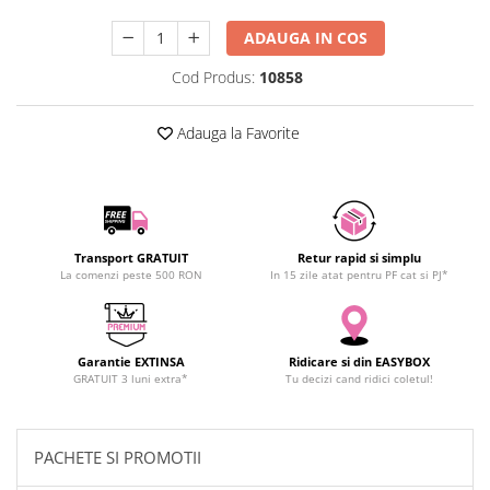
SCHRACK TECHNIK
Seturi de Surubelnite
ADAUGA IN COS
SAMSUNG
Cuttere
SUNKKO
Cod Produs:
10858
Foarfeca Electrician
SANYO
Chei Dinamometrice
Adauga la Favorite
SUPERFIRE
Chei Fixe
SONOFF
Chei Reglabile
TERMOPASTY
Chei Combinate
TOPDON
Chei Inelare cu Cot
TAXNELE
Rulete
Transport GRATUIT
Retur rapid si simplu
TENPOWER
La comenzi peste 500 RON
In 15 zile atat pentru PF cat si PJ*
Nivele cu bula
VICTOR
Truse de Scule
VETO PRO PAC
Scule Electrice
WEICON
Garantie EXTINSA
Ridicare si din EASYBOX
Unelte Multifunctionale
GRATUIT 3 luni extra*
Tu decizi cand ridici coletul!
WERA
Surubelnite Electrice
WIHA
Polizoare
WAIT TOOLS
Masini de Gaurit si Insurubat
PACHETE SI PROMOTII
WEEEMAKE
Accesorii pentru Gaurit