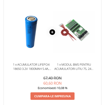
YAHBOOM
Burghie pentru Metal
YATO
Genti pentru Scule si Unelte
ZUBR
Electronica
Unelte pentru Electronica
Aparate de Sudura in Puncte
Microscoape Digitale
Osciloscoape Digitale
Generatoare de Semnal
Surse de Laborator
Statii de Lipit
1 x ACUMULATOR LIFEPO4
1 x MODUL BMS PENTRU
18650 3.2V 1800MAH 5.4A,
ACUMULATORI LITIU 7S, 24V,
Letcon
JGNE MH48108
20A CU ECHILIBRARE
Accesorii pentru Lipit
67,40 RON
Surubelnite de Precizie
60,60 RON
Clesti de Precizie
Economisesti 10,08 %
Kituri Electronice
CUMPARA-LE IMPREUNA
Placi de Dezvoltare