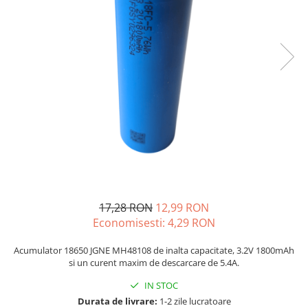
JBC
Termometre
JCD
Camere Termoviziune
JGNE
Sublere
KEYESTUDIO
Micrometre
KNIPEX
Scule si Unelte
KPS
Scule de Mana
LG CHEM
LONGWEI
Clesti de Taiat
MESTEK
Clesti pentru Dezizolat
MICROBIT
Clesti de Sertizare
MURATA
Clesti Multifunctionali
17,28 RON
12,99 RON
MOLICEL
Clesti Papagal
Economisesti:
4,29
RON
MVAVA
Clesti Autoblocanti
OPTO-EDU
Menghine
Acumulator 18650 JGNE MH48108 de inalta capacitate, 3.2V 1800mAh
si un curent maxim de descarcare de 5.4A.
PIERGIACOMI
Clesti Electrician 1000V
RASPBERRY PI
IN STOC
Surubelnite Simple
Durata de livrare:
1-2 zile lucratoare
RUKO
Surubelnite Electrician 1000V