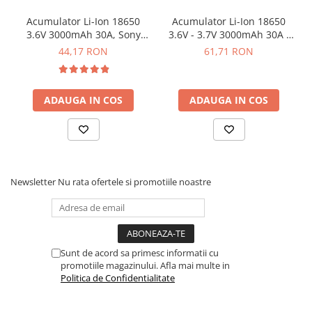
Greutate:
41 g
Acumulator Li-Ion 18650
Acumulator Li-Ion 18650
INFORMARE:
Capacitatea maxima pe care o poate avea
3.6V 3000mAh 30A, Sony
3.6V - 3.7V 3000mAh 30A -
un acumulator de tip 18650 este 3500mAh, asadar daca
Murata US18650VTC6
INR18650-P30B
44,17 RON
61,71 RON
vedeti furnizori care prezinta capacitati mai mari, cu
siguranta acea valoare nu este reala. Acumulatorii pe
care noi ii vindem pot fi testati pentru a vedea ca
ADAUGA IN COS
ADAUGA IN COS
informatiile prezentate sunt adevarate.
ATENTIE:
Bateriile LiFePO4 pot fi periculoase atunci cand
sunt utilizate gresit, pot face scurtcircuit iar utilizarea
gresita poate duce la incendiu sau explozie asadar mare
grija in utilizare.
Newsletter
Nu rata ofertele si promotiile noastre
Sunt de acord sa primesc informatii cu
promotiile magazinului. Afla mai multe in
Politica de Confidentialitate