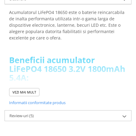
arc electric
Descarcatoare de Supratensiune
Acumulatorul LiFePO4 18650 este o baterie reincarcabila
Contactoare
de inalta performanta utilizata intr-o gama larga de
dispozitive electronice, lanterne, becuri LED etc. Este o
Blocuri de Distributie
alegere populara datorita fiabilitatii si performantei
Tablouri Electrice
excelente pe care o ofera.
Accesorii Tablouri Electrice
Stabilizatoare de Tensiune
Beneficii acumulator
Convertoare de Tensiune
LiFePO4 18650 3.2V 1800mAh
Banda Izolatoare
5.4A:
Panouri Fotovoltaice
Smart Home
Are o capacitate de 1800mAh, ceea ce
VEZI MAI MULT
Intrerupatoare Smart
inseamna ca poate stoca o cantitate semnificativa de
Informatii conformitate produs
Prize Inteligente
energie, asigurand o durata lunga de utilizare intre
incarcari
Module Smart Home
Review-uri
(5)
Are capete plate ceea ce il face ideal pentru crearea
Camere Supraveghere
de baterii de mare capacitate prin tehnica sudurii in
puncte
Iluminat
Furnizeaza o alimentare constanta si