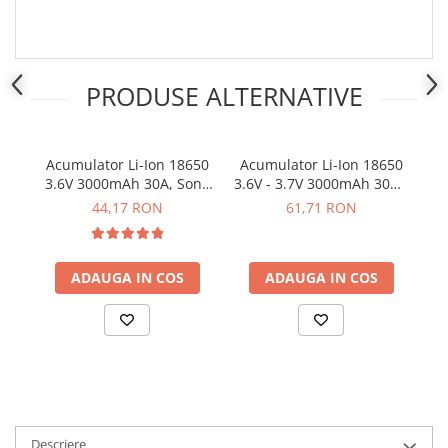
Placi de Expansiune
Module Electronice
Senzori Electronici
PRODUSE ALTERNATIVE
Componente Electronice
Gadgets
Acumulator Li-Ion 18650
Acumulator Li-Ion 18650
Ac
Electrice
3.6V 3000mAh 30A, Sony
3.6V - 3.7V 3000mAh 30A -
Acumulatori si Baterii
Murata US18650VTC6
INR18650-P30B
S
44,17 RON
61,71 RON
Acumulatori
Baterii
Distributie Comutatie si Protectie
ADAUGA IN COS
ADAUGA IN COS
Contoare si Relee Electrice
Sigurante Automate
Sigurante Fuzibile
Sigurante Diferentiale RCBO
Protectii diferentiale RCCB
Dispozitive AFDD detectare defect
Descriere