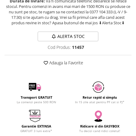
Durata de livrare:
Va fi comunicata telefonic deoarece se reface
SCHRACK TECHNIK
stocul. Pentru comenzi in avans mai mari de 1500 RON cu produse ce
nu sunt pe stoc, te rugam sa ne contactezi la 0377 104 333 (L-V / 9-
SAMSUNG
17:30) si te ajutam cu drag. Vrei sa fii primul care afla cand acest
SUNKKO
produs revine in stoc? Apasa butonul de mai jos ⬇Alerta Stoc⬇
SANYO
ALERTA STOC
SUPERFIRE
SONOFF
Cod Produs:
11457
TERMOPASTY
TOPDON
Adauga la Favorite
TAXNELE
TENPOWER
VICTOR
VETO PRO PAC
Transport GRATUIT
Retur rapid si simplu
WEICON
La comenzi peste 500 RON
In 15 zile atat pentru PF cat si PJ*
WERA
WIHA
WAIT TOOLS
Garantie EXTINSA
Ridicare si din EASYBOX
WEEEMAKE
GRATUIT 3 luni extra*
Tu decizi cand ridici coletul!