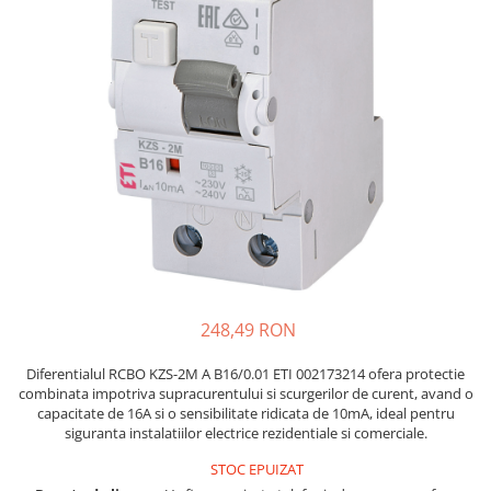
Placi de Expansiune
Tablouri Electrice
Chei Dinamometrice
Camere Termoviziune
JBC
Module Electronice
Accesorii Tablouri Electrice
Chei Fixe
JCD
Sublere
Senzori Electronici
Stabilizatoare de Tensiune
Chei Reglabile
JGNE
Micrometre
Componente Electronice
Chei Combinate
Convertoare de Tensiune
KEYESTUDIO
Chei Inelare cu Cot
Gadgets
KNIPEX
Banda Izolatoare
Rulete
KPS
Nivele cu bula
LG CHEM
Truse de Scule
LONGWEI
Scule Electrice
MESTEK
Unelte Multifunctionale
MICROBIT
Surubelnite Electrice
MURATA
248,49 RON
Polizoare
MOLICEL
Masini de Gaurit si Insurubat
MVAVA
Diferentialul RCBO KZS-2M A B16/0.01 ETI 002173214 ofera protectie
combinata impotriva supracurentului si scurgerilor de curent, avand o
Accesorii pentru Gaurit
OPTO-EDU
capacitate de 16A si o sensibilitate ridicata de 10mA, ideal pentru
PIERGIACOMI
Burghie pentru Metal
siguranta instalatiilor electrice rezidentiale si comerciale.
RASPBERRY PI
Genti pentru Scule si Unelte
STOC EPUIZAT
RUKO