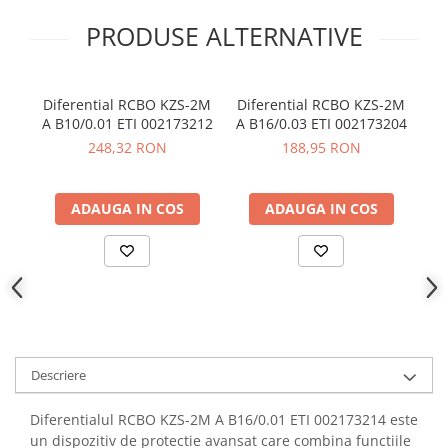
YAHBOOM
PRODUSE ALTERNATIVE
YATO
ZUBR
Diferential RCBO KZS-2M
Diferential RCBO KZS-2M
Di
A B10/0.01 ETI 002173212
A B16/0.03 ETI 002173204
A 
248,32 RON
188,95 RON
ADAUGA IN COS
ADAUGA IN COS
Descriere
Diferentialul RCBO KZS-2M A B16/0.01 ETI 002173214 este
un dispozitiv de protectie avansat care combina functiile