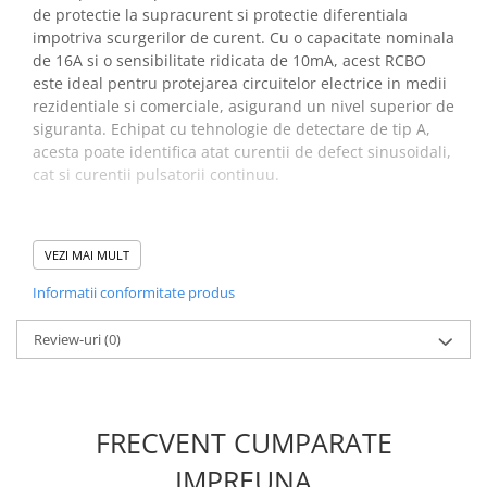
de protectie la supracurent si protectie diferentiala
impotriva scurgerilor de curent. Cu o capacitate nominala
de 16A si o sensibilitate ridicata de 10mA, acest RCBO
este ideal pentru protejarea circuitelor electrice in medii
rezidentiale si comerciale, asigurand un nivel superior de
siguranta. Echipat cu tehnologie de detectare de tip A,
acesta poate identifica atat curentii de defect sinusoidali,
cat si curentii pulsatorii continuu.
Specificatii
VEZI MAI MULT
intrerupator cu
Informatii conformitate produs
protectie diferentiala,
Review-uri
(0)
ETI 002173214:
Cod ETI:
002173214
FRECVENT CUMPARATE
Descriere:
KZS-2M A B16/0.01
Denumire clasa:
Diferential RCBO
IMPREUNA
Tip curent:
A