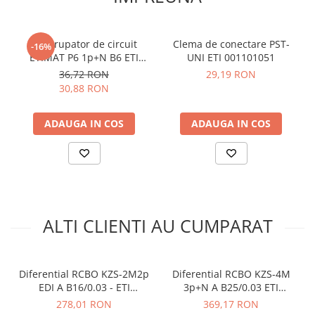
Curent de defect nominal (A):
0.01
Curent nominal (A):
16
Curentul rezidual de operare:
0.01
Intrerupator de circuit
Clema de conectare PST-
-16%
Caracteristica de intrerupere:
B
ETIMAT P6 1p+N B6 ETI
UNI ETI 001101051
Numar de poli:
001900107
1+N
36,72 RON
29,19 RON
Capacitatea de rupere (kA):
10
30,88 RON
Timp de declansare:
Instantaneu
Tensiunea nominala (V):
240
ADAUGA IN COS
ADAUGA IN COS
Frecventa nominala (Hz):
50/60
Terminale (mm²):
1-25
Standarde:
IEC/EN 61009
Module 18 mm ocupate:
2
Dimensiune:
88 x 76 x 35 mm
Vezi fisa tehnica
AICI
ALTI CLIENTI AU CUMPARAT
Ce contine cutia?
Diferential RCBO KZS-2M2p
Diferential RCBO KZS-4M
1x Diferential RCBO ETI 002173214
EDI A B16/0.03 - ETI
3p+N A B25/0.03 ETI
1x Manual de utilizare, disponibil
AICI
002172406
002174906
278,01 RON
369,17 RON