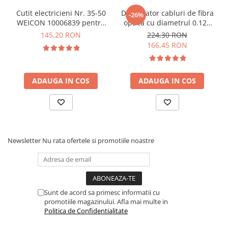
Lanterne
Cutit electricieni Nr. 35-50
Dezizolator cabluri de fibra
-26%
Ce contine cutia?
Lanterne de Cap
WEICON 10006839 pentru
optica cu diametrul 0.125
dezizolare cabluri rigide
mm WEICON 10057551
Lanterne de Mana
145,20 RON
224,30 RON
1x Cutit reglabil pentru cabluri cu interval de lucru 8-28
166,45 RON
Lampi Solare
mm WEICON 10006805
Proiectoare LED
Aeroterme
ADAUGA IN COS
ADAUGA IN COS
Auto
Roboti de Pornire Auto
Microscoape Biologice
Newsletter
Nu rata ofertele si promotiile noastre
Sunt de acord sa primesc informatii cu
promotiile magazinului. Afla mai multe in
Politica de Confidentialitate