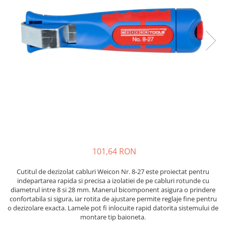
JBC
Termometre
JCD
Camere Termoviziune
JGNE
Sublere
KEYESTUDIO
Micrometre
KNIPEX
Scule si Unelte
KPS
Scule de Mana
LG CHEM
LONGWEI
Clesti de Taiat
MESTEK
Clesti pentru Dezizolat
MICROBIT
Clesti de Sertizare
MURATA
Clesti Multifunctionali
101,64 RON
MOLICEL
Clesti Papagal
MVAVA
Clesti Autoblocanti
Cutitul de dezizolat cabluri Weicon Nr. 8-27 este proiectat pentru
indepartarea rapida si precisa a izolatiei de pe cabluri rotunde cu
OPTO-EDU
Menghine
diametrul intre 8 si 28 mm. Manerul bicomponent asigura o prindere
PIERGIACOMI
Clesti Electrician 1000V
confortabila si sigura, iar rotita de ajustare permite reglaje fine pentru
o dezizolare exacta. Lamele pot fi inlocuite rapid datorita sistemului de
RASPBERRY PI
Surubelnite Simple
montare tip baioneta.
RUKO
Surubelnite Electrician 1000V