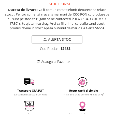
STOC EPUIZAT
SCHRACK TECHNIK
Seturi de Surubelnite
Durata de livrare:
Va fi comunicata telefonic deoarece se reface
SAMSUNG
Cuttere
stocul. Pentru comenzi in avans mai mari de 1500 RON cu produse ce
SUNKKO
Foarfeca Electrician
nu sunt pe stoc, te rugam sa ne contactezi la 0377 104 333 (L-V / 9-
17:30) si te ajutam cu drag. Vrei sa fii primul care afla cand acest
SANYO
Chei Dinamometrice
produs revine in stoc? Apasa butonul de mai jos ⬇Alerta Stoc⬇
SUPERFIRE
Chei Fixe
SONOFF
Chei Reglabile
ALERTA STOC
TERMOPASTY
Chei Combinate
Cod Produs:
12483
TOPDON
Chei Inelare cu Cot
TAXNELE
Rulete
Adauga la Favorite
TENPOWER
Nivele cu bula
VICTOR
Truse de Scule
VETO PRO PAC
Scule Electrice
WEICON
Unelte Multifunctionale
WERA
Transport GRATUIT
Retur rapid si simplu
Surubelnite Electrice
La comenzi peste 500 RON
In 15 zile atat pentru PF cat si PJ*
WIHA
Polizoare
WAIT TOOLS
Masini de Gaurit si Insurubat
WEEEMAKE
Accesorii pentru Gaurit