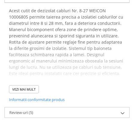
Placi de Expansiune
Acest cutit de dezizolat cabluri Nr. 8-27 WEICON
Module Electronice
10006805 permite taierea precisa a izolatiei cablurilor cu
Senzori Electronici
diametrul intre 8 si 28 mm, fara a deteriora conductorii.
Manerul bicomponent ofera zone de prindere optime,
Componente Electronice
prevenind alunecarea si sporind siguranta in utilizare.
Gadgets
Rotita de ajustare permite reglaje fine pentru adaptarea
la diferite grosimi de izolatie. Sistemul tip baioneta
Electrice
faciliteaza schimbarea rapida a lamei. Designul
Acumulatori si Baterii
ergonomic al manerului minimizeaza oboseala la sesiuni
Acumulatori
lungi de lucru. Nu se utilizeaza pe cabluri sub tensiune.
Este ideal pentru instalatii care cer precizie si eficienta.
Baterii
Distributie Comutatie si Protectie
Beneficii cutit dezizolat
VEZI MAI MULT
Contoare si Relee Electrice
cabluri rigide 8-28 mm
Sigurante Automate
Informatii conformitate produs
WEICON 10006805:
Sigurante Fuzibile
Review-uri
(5)
Asigura o prindere confortabila datorita manerului
Sigurante Diferentiale RCBO
bicomponent cu suprafete anti-alunecare
Protectii diferentiale RCCB
Permite reglarea precisa a adancimii de taiere prin
Dispozitive AFDD detectare defect
rotita de ajustare integrata