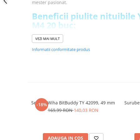
mester pasionat.
YAHBOOM
Burghie pentru Metal
YATO
Beneficii piulite nituibile
Genti pentru Scule si Unelte
ZUBR
M4 20 buc:
Electronica
Asigura fixare stabila datorita gulerului zimtat d
Unelte pentru Electronica
VEZI MAI MULT
Permite insurubare rapida cu ajutorul filetului
Aparate de Sudura in Puncte
Ofera durabilitate in table subtiri datorita formei
Informatii conformitate produs
Microscoape Digitale
lungimii de 11 mm
Osciloscoape Digitale
Sporeste rezistenta la coroziune datorita alumini
Generatoare de Semnal
Specificatii piulite nituib
Surse de Laborator
36452:
Statii de Lipit
Letcon
Material:
Aluminiu
Accesorii pentru Lipit
Set biti Wiha BitBuddy TY 42099, 49 mm
Surubel
-18%
Dimensiune:
M4
Surubelnite de Precizie
169,99 RON
140,03 RON
Numar piese:
20 buc
Clesti de Precizie
Lungime:
11 mm
Kituri Electronice
Design:
Guler cilindric zimtat
Compatibilitate:
Clesti nituitori M4
Placi de Dezvoltare
ADAUGA IN COS