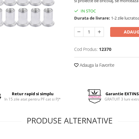
si proiecte de bricolaj, se monteaza u
IN STOC
Durata de livrare:
1-2 zile lucrato
ADAUG
Cod Produs:
12370
Adauga la Favorite
Retur rapid si simplu
Garantie EXTIN
In 15 zile atat pentru PF cat si PJ*
GRATUIT 3 luni extr
PRODUSE ALTERNATIVE