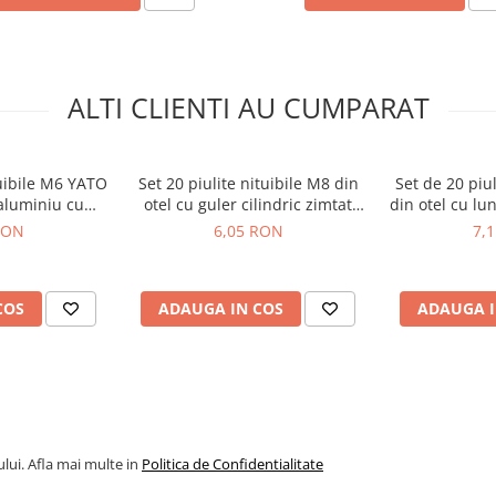
ALTI CLIENTI AU CUMPARAT
ato YT-36452
tuibile M6 YATO
Set 20 piulite nituibile M8 din
Set de 20 piu
aluminiu cu
otel cu guler cilindric zimtat
din otel cu l
de 14 mm
Yato YT-36474
YT
RON
6,05 RON
7,
COS
ADAUGA IN COS
ADAUGA I
lui. Afla mai multe in
Politica de Confidentialitate