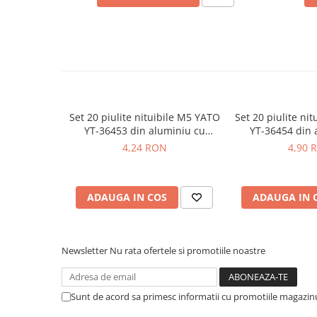
Placi de Expansiune
Module Electronice
Senzori Electronici
Ce contine cutia?
Componente Electronice
1x Set cu 20 piulite nituibile M4 aluminiu lungime 11mm Y
Gadgets
Set 20 piulite nituibile M5 YATO
Set 20 piulite ni
Electrice
YT-36453 din aluminiu cu
YT-36454 din 
Acumulatori si Baterii
lungimea de 12 mm
lungimea 
4,24 RON
4,90 
Acumulatori
Baterii
Distributie Comutatie si Protectie
ADAUGA IN COS
ADAUGA IN 
Contoare si Relee Electrice
Sigurante Automate
Newsletter
Nu rata ofertele si promotiile noastre
Sigurante Fuzibile
Sigurante Diferentiale RCBO
Protectii diferentiale RCCB
Sunt de acord sa primesc informatii cu promotiile magazinu
Dispozitive AFDD detectare defect