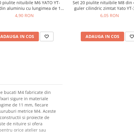
0 piulite nituibile M6 YATO YT-
Set 20 piulite nituibile M8 din 
din aluminiu cu lungimea de 14
guler cilindric zimtat Yato YT
mm
4,90 RON
6,05 RON
ADAUGA IN COS
ADAUGA IN COS
de bucati M4 fabricate din 
ixari sigure in materiale 
ungime de 11 mm, fiecare 
 suruburi metrice M4. Aceste 
constructii si proiecte de 
te de nituire si ofera 
entru orice atelier sau 