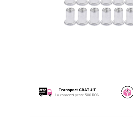
JBC
Termometre
JCD
Camere Termoviziune
JGNE
Sublere
KEYESTUDIO
Micrometre
KNIPEX
Scule si Unelte
KPS
Scule de Mana
LG CHEM
LONGWEI
Clesti de Taiat
MESTEK
Clesti pentru Dezizolat
MICROBIT
Clesti de Sertizare
MURATA
Clesti Multifunctionali
Transport GRATUIT
MOLICEL
Clesti Papagal
La comenzi peste 500 RON
MVAVA
Clesti Autoblocanti
OPTO-EDU
Menghine
PIERGIACOMI
Clesti Electrician 1000V
RASPBERRY PI
Surubelnite Simple
RUKO
Surubelnite Electrician 1000V