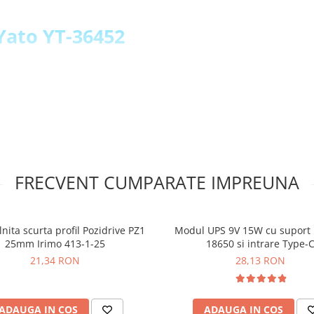
 Yato YT-36452
in aluminiu rezistent
 M4 standard
 cilindrice zimtate si a
ului de inalta calitate
ile M4 YATO YT-
FRECVENT CUMPARATE IMPREUNA
nita scurta profil Pozidrive PZ1
Modul UPS 9V 15W cu suport 
25mm Irimo 413-1-25
18650 si intrare Type-
21,34 RON
28,13 RON
ADAUGA IN COS
ADAUGA IN COS