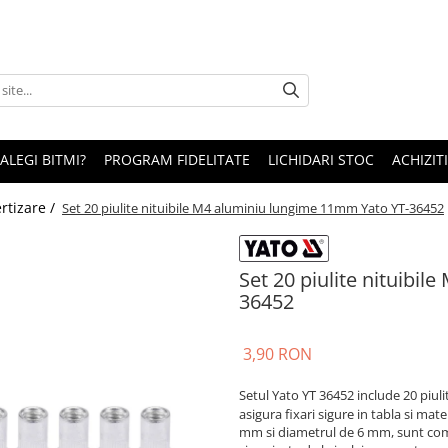
 ALEGI BITMI?
PROGRAM FIDELITATE
LICHIDARI STOC
ACHIZITI
ertizare /
Set 20 piulite nituibile M4 aluminiu lungime 11mm Yato YT-36452
Set 20 piulite nituibi
36452
3,90 RON
Setul Yato YT 36452 include 20 piuli
asigura fixari sigure in tabla si ma
mm si diametrul de 6 mm, sunt comp