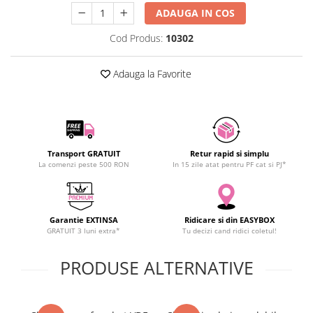
SCHRACK TECHNIK
ADAUGA IN COS
SAMSUNG
Cod Produs:
10302
SUNKKO
SANYO
Adauga la Favorite
SUPERFIRE
SONOFF
TERMOPASTY
TOPDON
Transport GRATUIT
Retur rapid si simplu
TAXNELE
La comenzi peste 500 RON
In 15 zile atat pentru PF cat si PJ*
TENPOWER
VICTOR
VETO PRO PAC
Garantie EXTINSA
Ridicare si din EASYBOX
WEICON
GRATUIT 3 luni extra*
Tu decizi cand ridici coletul!
WERA
PRODUSE ALTERNATIVE
WIHA
WAIT TOOLS
WEEEMAKE