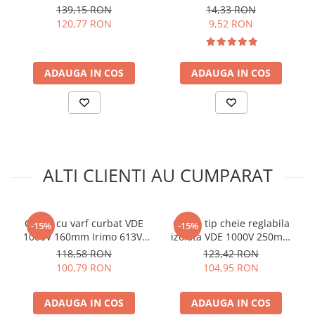
Standard:
ISO 5745
pentru curatat suprafete
139,15 RON
14,33 RON
din sticla 250 ml
Dimensiuni:
160 x 50 x 10mm
120,77 RON
9,52 RON
Greutate totala:
0.167 kg
Vezi fisa tehnica
AICI
ADAUGA IN COS
ADAUGA IN COS
Ce contine cutia?
1x Cleste electrician izolat Irimo 612V-160-1
ALTI CLIENTI AU CUMPARAT
Cleste cu varf curbat VDE
Cleste tip cheie reglabila
-15%
-15%
1000V 160mm Irimo 613V-
izolata VDE 1000V 250mm
160-1
Irimo 634V-250-1
118,58 RON
123,42 RON
100,79 RON
104,95 RON
ADAUGA IN COS
ADAUGA IN COS