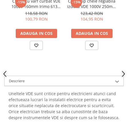
Cleste cu varf curbat VDE
Cleste tip cheie reglabila
C
-15%
-15%
YAHBOOM
1000V 160mm Irimo 613V-
izolata VDE 1000V 250mm
VD
YATO
160-1
Irimo 634V-250-1
118,58 RON
123,42 RON
ZUBR
100,79 RON
104,95 RON
ADAUGA IN COS
ADAUGA IN COS
Descriere
Uneltele VDE sunt critice pentru electricieni atunci cand
efectueaza lucrari la instalatii electrice pentru a evita
orice situatie neplacuta de electrocutare si scurtcircuit.
Orice electrician trebuie sa aiba cunostinte de baza
despre instrumentele VDE si despre cum sa le foloseasca.