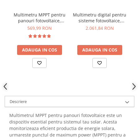
YAHBOOM
Burghie pentru Metal
YATO
Multimetru MPPT pentru
Multimetru digital pentru
Genti pentru Scule si Unelte
ZUBR
panouri fotovoltaice,
sisteme fotovoltaice,
Electronica
1600W, Elejoy EY1600W
Bluetooth, KPS
569,99 RON
2.061,84 RON
DMM4500PV
Unelte pentru Electronica
Aparate de Sudura in Puncte
ADAUGA IN COS
ADAUGA IN COS
Microscoape Digitale
Osciloscoape Digitale
Generatoare de Semnal
Surse de Laborator
Statii de Lipit
Letcon
Accesorii pentru Lipit
Descriere
Surubelnite de Precizie
Multimetrul MPPT pentru panouri fotovoltaice este un
Clesti de Precizie
dispozitiv esential pentru sistemul tau solar. Acesta
Kituri Electronice
monitorizeaza eficient productia de energie solara,
Placi de Dezvoltare
urmareste punctul de maximum power (MPPT) pentru a