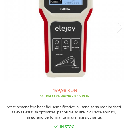
JBC
Termometre
JCD
Camere Termoviziune
JGNE
Sublere
KEYESTUDIO
Micrometre
KNIPEX
Scule si Unelte
KPS
Scule de Mana
LG CHEM
LONGWEI
Clesti de Taiat
MESTEK
Clesti pentru Dezizolat
MICROBIT
Clesti de Sertizare
MURATA
Clesti Multifunctionali
MOLICEL
Clesti Papagal
499,98 RON
MVAVA
Include taxa verde - 0,15 RON
Clesti Autoblocanti
OPTO-EDU
Menghine
Acest tester ofera beneficii semnificative, ajutand-te sa monitorizezi,
PIERGIACOMI
Clesti Electrician 1000V
sa evaluezi si sa optimizezi panourile solare in diverse aplicatii,
asigurand performanta maxima si siguranta.
RASPBERRY PI
Surubelnite Simple
RUKO
Surubelnite Electrician 1000V
IN STOC