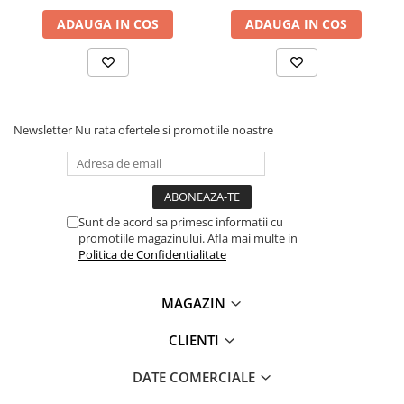
multimetru MPPT pentru
Lanterne
panouri fotovoltaice, 800W:
ADAUGA IN COS
ADAUGA IN COS
Lanterne de Cap
Lanterne de Mana
Material:
ABS
Lampi Solare
Tensiune:
12 - 60V
Curent:
0 - 35A
Proiectoare LED
Putere:
5 - 800W
Newsletter
Nu rata ofertele si promotiile noastre
Aeroterme
Alimentare:
de la panou
Dimensiune:
165 x 80 x 30mm
Auto
Greutate:
470g
Roboti de Pornire Auto
Microscoape Biologice
Ce contine cutia?
Sunt de acord sa primesc informatii cu
promotiile magazinului. Afla mai multe in
Politica de Confidentialitate
1 x Multimetru
1 x Cablu de conectare
1 x Cablu clema aligator
MAGAZIN
1 x Trusa de instrumente
1 x Manual de utilizare, disponibil
AICI
CLIENTI
DATE COMERCIALE