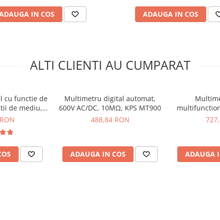
e in timpul masuratorilor
ADAUGA IN COS
ADAUGA IN COS
torilor tensiunii sau
 pentru evaluarea semnalelor
a si potrivit pentru
ALTI CLIENTI AU CUMPARAT
igital automat,
l cu functie de
Multimetru digital automat,
Multime
tii de mediu,
600V AC/DC, 10MΩ, KPS MT900
multifunctio
T490
AC/DC, 10A A
 RON
488,84 RON
727
COS
ADAUGA IN COS
ADAUGA I