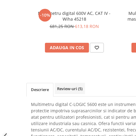
SCHRACK TECHNIK
Seturi de Surubelnite
Multimetru digital 600V AC, CAT IV -
Mul
SAMSUNG
Cuttere
-10%
Wiha 45218
masu
SUNKKO
Foarfeca Electrician
681,25 RON
613,18 RON
SANYO
Chei Dinamometrice
SUPERFIRE
Chei Fixe
SONOFF
Chei Reglabile
ADAUGA IN COS
TERMOPASTY
Chei Combinate
TOPDON
Chei Inelare cu Cot
TAXNELE
Rulete
TENPOWER
Nivele cu bula
VICTOR
Truse de Scule
Review-uri
(5)
Descriere
VETO PRO PAC
Scule Electrice
WEICON
Unelte Multifunctionale
Multimetru digital C-LOGIC 5600 este un instrument
WERA
Surubelnite Electrice
protectie impotriva suprasarcinilor si indicator de b
WIHA
atat pentru utilizatori profesionisti, cat si pentru a
Polizoare
utilizare industriala sau casnica. Ofera functii vari
WAIT TOOLS
Masini de Gaurit si Insurubat
tensiunii AC/DC, curentului AC/DC, rezistentei, frecv
WEEEMAKE
Accesorii pentru Gaurit