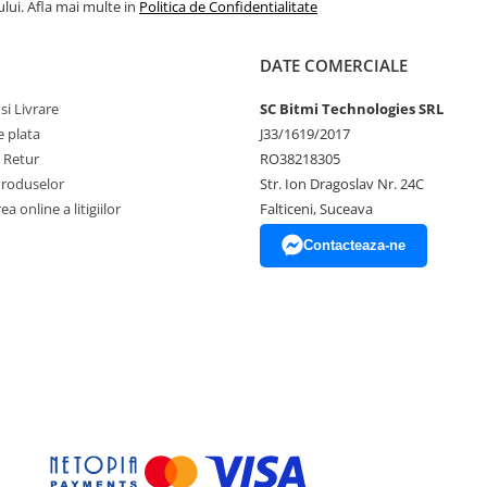
lui. Afla mai multe in
Politica de Confidentialitate
DATE COMERCIALE
si Livrare
SC Bitmi Technologies SRL
 plata
J33/1619/2017
e Retur
RO38218305
Produselor
Str. Ion Dragoslav Nr. 24C
, 10A, C-LOGIC 5600
a online a litigiilor
Falticeni, Suceava
Contacteaza-ne