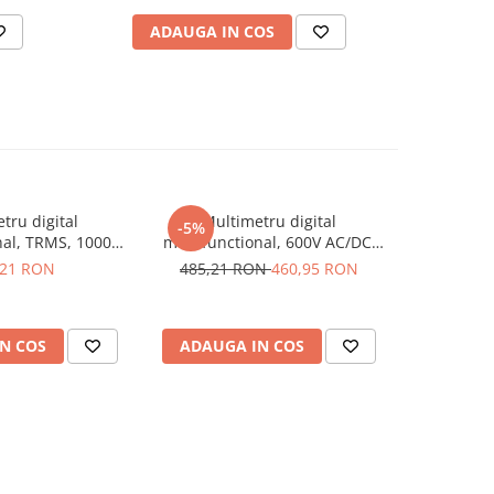
ADAUGA IN COS
AD
tru digital
Multimetru digital
Multimetr
-5%
nal, TRMS, 1000V
multifunctional, 600V AC/DC,
1000V A
C/DC, KPS MT700
10A AC/DC, 40MΩ, 5MHz, KPS
400mA AC/
,21 RON
485,21 RON
460,95 RON
1.
MT440
N COS
ADAUGA IN COS
ADAUG