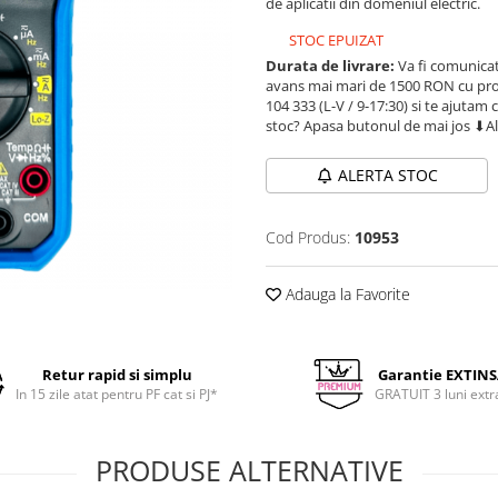
de aplicatii din domeniul electric.
STOC EPUIZAT
Durata de livrare:
Va fi comunicat
avans mai mari de 1500 RON cu prod
104 333 (L-V / 9-17:30) si te ajutam 
stoc? Apasa butonul de mai jos ⬇A
ALERTA STOC
Cod Produs:
10953
Adauga la Favorite
Retur rapid si simplu
Garantie EXTIN
In 15 zile atat pentru PF cat si PJ*
GRATUIT 3 luni extr
PRODUSE ALTERNATIVE