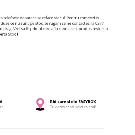
a telefonic deoarece se reface stocul. Pentru comenzi in
use ce nu sunt pe stoc, te rugam sa ne contactezi la 0377
cu drag. Vrei sa fii primul care afla cand acest produs revine in
lerta Stoc⬇
SA
Ridicare si din EASYBOX
a*
Tu decizi cand ridici coletul!