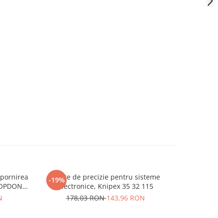
 pornirea
Cleste de precizie pentru sisteme
Lama de r
-19%
-13%
TOPDON
electronice, Knipex 35 32 115
N
178,03 RON
143,96 RON
5