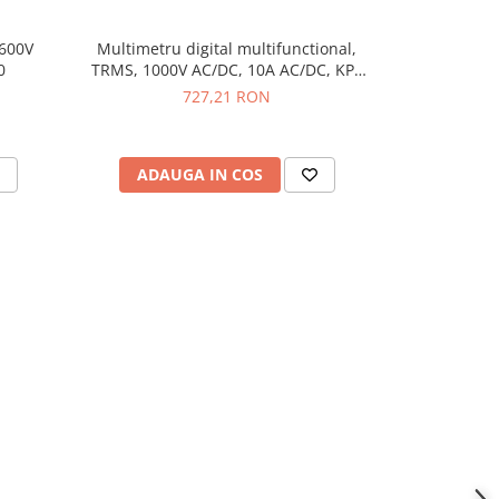
 600V
Multimetru digital multifunctional,
Multimetru 
-5%
0
TRMS, 1000V AC/DC, 10A AC/DC, KPS
600V AC/DC,
MT700
727,21 RON
485,
ADAUGA IN COS
ADAU