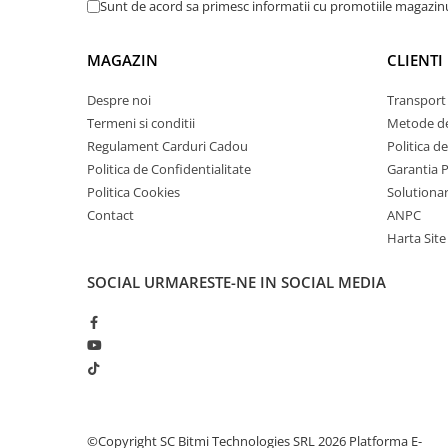
Sunt de acord sa primesc informatii cu promotiile magazinu
arc electric
Greutate:
420 g
Certificat:
CE/ETL/RoHS
Descarcatoare de Supratensiune
Standard de siguranta:
CAT IV 600 V, CAT III 1000 V
MAGAZIN
CLIENTI
Contactoare
Blocuri de Distributie
Vezi fisa tehnica
AICI
Despre noi
Transport 
Tablouri Electrice
Termeni si conditii
Metode de
Ce contine cutia?
Accesorii Tablouri Electrice
Regulament Carduri Cadou
Politica d
Stabilizatoare de Tensiune
Politica de Confidentialitate
Garantia 
1x Multimetru digital multifunctional, TRMS, 1000V
Politica Cookies
Solutionare
Convertoare de Tensiune
1x Set sonde de testare
Contact
ANPC
1x Sonda termocuplu tip K
Banda Izolatoare
Harta Site
1x Husa de transport
Panouri Fotovoltaice
1x Manual de utilizare
SOCIAL
URMARESTE-NE IN SOCIAL MEDIA
Smart Home
Intrerupatoare Smart
Prize Inteligente
Module Smart Home
Camere Supraveghere
Iluminat
©Copyright SC Bitmi Technologies SRL 2026
Platforma E-