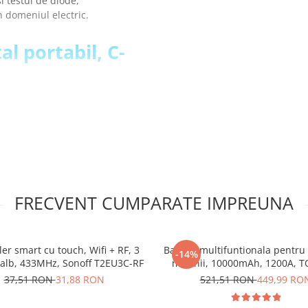
si testul de diode,
in domeniul electric.
al portabil, C-
arga de valori (1000V), ceea
, de la lucrul cu echipamente
l semnalelor care nu sunt de
te si preveni masuratorile
 intrare redusa
FRECVENT CUMPARATE IMPREUNA
 contact
ctie de valoarea detectata,
au subdimensionarea
pul masuratorilor, fiind util
er smart cu touch, Wifi + RF, 3
Baterie multifuntionala pentru
-14%
curent
 alb, 433MHz, Sonoff T2EU3C-RF
masinii, 10000mAh, 1200A, 
oprire automata, care inchide
JS1200
37,51 RON
31,88 RON
521,51 RON
449,99 RO
ate
eaza cand este necesar sa