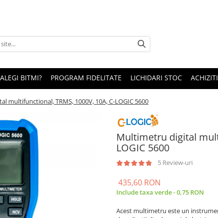
 ALEGI BITMI?
PROGRAM FIDELITATE
LICHIDARI STOC
ACHIZITI
tal multifunctional, TRMS, 1000V, 10A, C-LOGIC 5600
Multimetru digital mul
LOGIC 5600
5 Review-uri
435,60 RON
Include taxa verde - 0,75 RON
Acest multimetru este un instrument