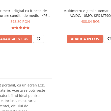
timetru digital cu functie de
Multimetru digital automat,
rare conditii de mediu, KPS
AC/DC, 10MΩ, KPS MT90
MT490
593,80 RON
488,84 RON
ADAUGA IN COS
ADAUGA IN COS
 portabil, cu un ecran LCD,
aterie. Acesta se potriveste
matori, fiind ideal pentru
ate, inclusiv masurarea
entei, ciclului de