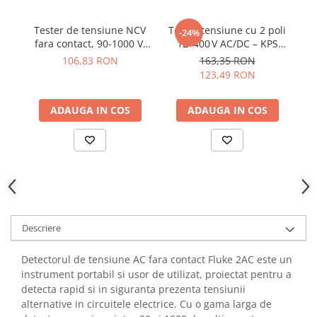
YAHBOOM
YATO
Tester de tensiune NCV
Tester tensiune cu 2 poli
De
-24%
fara contact, 90-1000 V,
12–400 V AC/DC – KPS
c
ZUBR
Wiha 43798
DT200
106,83 RON
163,35 RON
123,49 RON
ADAUGA IN COS
ADAUGA IN COS
Descriere
Detectorul de tensiune AC fara contact Fluke 2AC este un
instrument portabil si usor de utilizat, proiectat pentru a
detecta rapid si in siguranta prezenta tensiunii
alternative in circuitele electrice. Cu o gama larga de