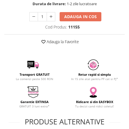
Durata de livrare:
1-2 zile lucratoare
SCHRACK TECHNIK
SAMSUNG
ADAUGA IN COS
SUNKKO
Cod Produs:
11155
SANYO
SUPERFIRE
Adauga la Favorite
SONOFF
TERMOPASTY
TOPDON
TAXNELE
TENPOWER
Transport GRATUIT
Retur rapid si simplu
La comenzi peste 500 RON
In 15 zile atat pentru PF cat si PJ*
VICTOR
VETO PRO PAC
WEICON
WERA
Garantie EXTINSA
Ridicare si din EASYBOX
GRATUIT 3 luni extra*
Tu decizi cand ridici coletul!
WIHA
WAIT TOOLS
PRODUSE ALTERNATIVE
WEEEMAKE