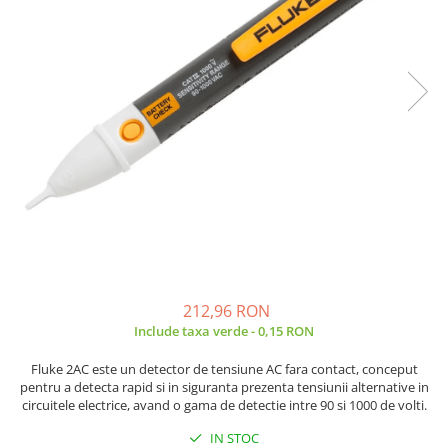
Placi de Expansiune
Tablouri Electrice
Chei Dinamometrice
Camere Termoviziune
JBC
Module Electronice
Accesorii Tablouri Electrice
Chei Fixe
JCD
Sublere
Senzori Electronici
Stabilizatoare de Tensiune
Chei Reglabile
JGNE
Micrometre
Componente Electronice
Chei Combinate
Convertoare de Tensiune
KEYESTUDIO
Chei Inelare cu Cot
Gadgets
KNIPEX
Banda Izolatoare
Rulete
KPS
Nivele cu bula
LG CHEM
Truse de Scule
LONGWEI
Scule Electrice
MESTEK
Unelte Multifunctionale
MICROBIT
Surubelnite Electrice
MURATA
Polizoare
MOLICEL
212,96 RON
Include taxa verde - 0,15 RON
Masini de Gaurit si Insurubat
MVAVA
Accesorii pentru Gaurit
OPTO-EDU
Fluke 2AC este un detector de tensiune AC fara contact, conceput
PIERGIACOMI
pentru a detecta rapid si in siguranta prezenta tensiunii alternative in
Burghie pentru Metal
circuitele electrice, avand o gama de detectie intre 90 si 1000 de volti.
RASPBERRY PI
Genti pentru Scule si Unelte
IN STOC
RUKO