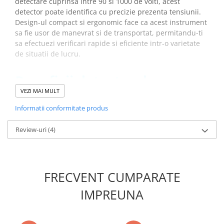
detectare cuprinsa intre 90 si 1000 de volti, acest
detector poate identifica cu precizie prezenta tensiunii.
Design-ul compact si ergonomic face ca acest instrument
sa fie usor de manevrat si de transportat, permitandu-ti
sa efectuezi verificari rapide si eficiente intr-o varietate
de situatii de lucru.
Beneficii detector de
tensiune tip stilou, Fluke
VEZI MAI MULT
2AC:
Informatii conformitate produs
Detecteaza tensiunea AC fara contact in intervalul de
Review-uri
(4)
la 90 la 1000 de volti, oferindu-ti o modalitate rapida si
sigura de a identifica prezenta tensiunii in instalatiile
electrice
Functia „Battery Check” asigura ca bateria este in stare
FRECVENT CUMPARATE
buna de functionare, evitand astfel situatiile
neplacute cand detectorul nu este functional
IMPREUNA
Design-ul integrat cu clips este optimizat pentru
stocarea in buzunar, asigurandu-te ca detectorul este
mereu la indemana pentru utilizare rapida si usoara