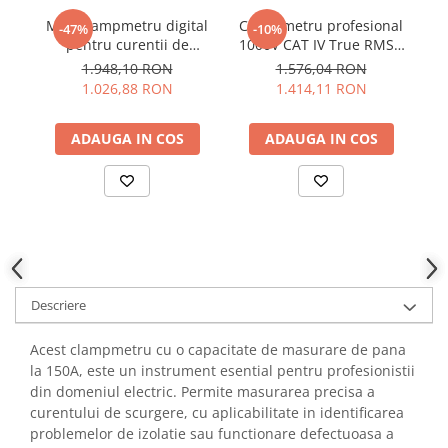
YAHBOOM
Burghie pentru Metal
Mini clampmetru digital
Clampmetru profesional
Mi
-47%
-10%
YATO
pentru curentii de
1000V CAT IV True RMS -
Genti pentru Scule si Unelte
scurgere, 1000V AC/DC,
Wiha 45219
ZUBR
1.948,10 RON
1.576,04 RON
Electronica
KPS DCM400LEAK
1.026,88 RON
1.414,11 RON
Unelte pentru Electronica
Aparate de Sudura in Puncte
ADAUGA IN COS
ADAUGA IN COS
Microscoape Digitale
Osciloscoape Digitale
Generatoare de Semnal
Surse de Laborator
Statii de Lipit
Letcon
Descriere
Accesorii pentru Lipit
Surubelnite de Precizie
Acest clampmetru cu o capacitate de masurare de pana
la 150A, este un instrument esential pentru profesionistii
Clesti de Precizie
din domeniul electric. Permite masurarea precisa a
Kituri Electronice
curentului de scurgere, cu aplicabilitate in identificarea
Placi de Dezvoltare
problemelor de izolatie sau functionare defectuoasa a