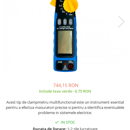
JBC
Termometre
JCD
Camere Termoviziune
JGNE
Sublere
KEYESTUDIO
Micrometre
KNIPEX
Scule si Unelte
KPS
Scule de Mana
LG CHEM
LONGWEI
Clesti de Taiat
MESTEK
Clesti pentru Dezizolat
MICROBIT
Clesti de Sertizare
MURATA
Clesti Multifunctionali
744,15 RON
MOLICEL
Clesti Papagal
Include taxa verde - 0,75 RON
MVAVA
Clesti Autoblocanti
Acest tip de clampmetru multifunctional este un instrument esential
OPTO-EDU
Menghine
pentru a efectua masuratori precise si pentru a identifica eventualele
PIERGIACOMI
probleme in sistemele electrice.
Clesti Electrician 1000V
RASPBERRY PI
Surubelnite Simple
IN STOC
RUKO
Surubelnite Electrician 1000V
Durata de livrare:
1-2 zile lucratoare