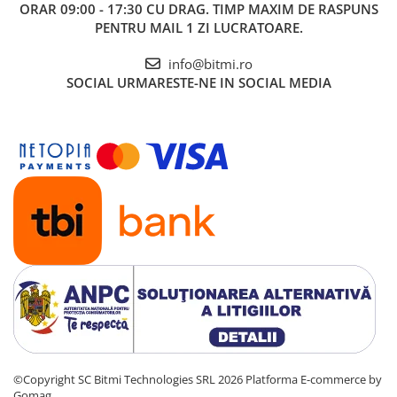
1x Sonda termocuplu tip K
ORAR 09:00 - 17:30 CU DRAG. TIMP MAXIM DE RASPUNS
1x Set sonde
PENTRU MAIL 1 ZI LUCRATOARE.
1x Husa de transport
1x Manual de utilizare
info@bitmi.ro
SOCIAL
URMARESTE-NE IN SOCIAL MEDIA
©Copyright SC Bitmi Technologies SRL 2026
Platforma E-commerce by
Gomag