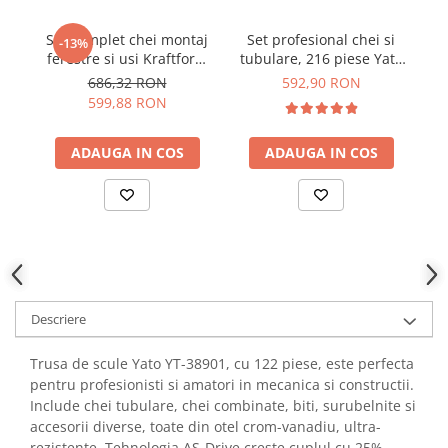
YAHBOOM
Burghie pentru Metal
YATO
Set complet chei montaj
Set profesional chei si
S
-13%
Genti pentru Scule si Unelte
ferestre si usi Kraftform
tubulare, 216 piese Yato
im
ZUBR
Kompakt F1- Wera
YT-38841
Electronica
686,32 RON
592,90 RON
05134013001
599,88 RON
Unelte pentru Electronica
Aparate de Sudura in Puncte
ADAUGA IN COS
ADAUGA IN COS
Microscoape Digitale
Osciloscoape Digitale
Generatoare de Semnal
Surse de Laborator
Statii de Lipit
Letcon
Accesorii pentru Lipit
Descriere
Surubelnite de Precizie
Trusa de scule Yato YT-38901, cu 122 piese, este perfecta
Clesti de Precizie
pentru profesionisti si amatori in mecanica si constructii.
Kituri Electronice
Include chei tubulare, chei combinate, biti, surubelnite si
accesorii diverse, toate din otel crom-vanadiu, ultra-
Placi de Dezvoltare
rezistente. Tehnologia AS-Drive creste cuplul cu 25%,