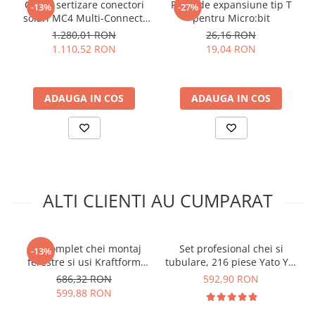
Cleste sertizare conectori
Placa de expansiune tip T
arc electric
-13%
-27%
YT-38901 cu 122 piese:
solari MC4 Multi-Connect,
pentru Micro:bit
Descarcatoare de Supratensiune
2.5/4/6 mm², Knipex 97 43
1.280,01 RON
26,16 RON
Contactoare
66
Numar piese:
122
1.110,52 RON
19,04 RON
Material:
otel crom-vanadiu
Blocuri de Distributie
Tehnologia AS-Drive:
cuplu marit cu 25%
Tablouri Electrice
Clichet:
72 dinti
Accesorii Tablouri Electrice
ADAUGA IN COS
ADAUGA IN COS
Manere:
ergonomice, antialunecare
Stabilizatoare de Tensiune
Aplicatii:
mecanica, constructii, service auto, proiecte DIY
Greutate:
aprox. 10 kg
Convertoare de Tensiune
Componente:
chei tubulare, chei combinate, biti,
Banda Izolatoare
surubelnite, accesorii
Panouri Fotovoltaice
ALTI CLIENTI AU CUMPARAT
Smart Home
Intrerupatoare Smart
Prize Inteligente
Set complet chei montaj
Set profesional chei si
-13%
Module Smart Home
ferestre si usi Kraftform
tubulare, 216 piese Yato YT-
Kompakt F1- Wera
38841
686,32 RON
592,90 RON
Camere Supraveghere
05134013001
Ce contine cutia?
599,88 RON
Iluminat