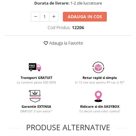
Durata de livrare:
1-2 zile lucratoare
SCHRACK TECHNIK
Seturi de Surubelnite
SAMSUNG
Cuttere
ADAUGA IN COS
SUNKKO
Foarfeca Electrician
Cod Produs:
12206
SANYO
Chei Dinamometrice
SUPERFIRE
Chei Fixe
Adauga la Favorite
SONOFF
Chei Reglabile
TERMOPASTY
Chei Combinate
TOPDON
Chei Inelare cu Cot
TAXNELE
Rulete
TENPOWER
Nivele cu bula
Transport GRATUIT
Retur rapid si simplu
La comenzi peste 500 RON
In 15 zile atat pentru PF cat si PJ*
VICTOR
Truse de Scule
VETO PRO PAC
Scule Electrice
WEICON
Unelte Multifunctionale
Garantie EXTINSA
Ridicare si din EASYBOX
WERA
Surubelnite Electrice
GRATUIT 3 luni extra*
Tu decizi cand ridici coletul!
WIHA
Polizoare
WAIT TOOLS
PRODUSE ALTERNATIVE
Masini de Gaurit si Insurubat
WEEEMAKE
Accesorii pentru Gaurit