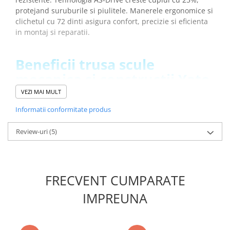
Placi de Expansiune
protejand suruburile si piulitele. Manerele ergonomice si
clichetul cu 72 dinti asigura confort, precizie si eficienta
Module Electronice
in montaj si reparatii.
Senzori Electronici
Componente Electronice
Beneficii trusa scule
Gadgets
mecanica si constructii Yato
Electrice
YT-38901:
VEZI MAI MULT
Acumulatori si Baterii
Cele 122 de piese constituie un set complet pentru o
Informatii conformitate produs
Acumulatori
gama larga de aplicatii
Baterii
Tehnologia AS-Drive mareste cuplul cu 25%, protejand
Review-uri
(5)
suruburile
Distributie Comutatie si Protectie
Otel crom-vanadiu pentru rezistenta si durabilitate
Contoare si Relee Electrice
maxima
Sigurante Automate
Clichet cu 72 dinti pentru lucru rapid si precis
FRECVENT CUMPARATE
Manere ergonomice pentru confort in utilizare
Sigurante Fuzibile
indelungata
IMPREUNA
Sigurante Diferentiale RCBO
Protectii diferentiale RCCB
Specificatii set scule Yato
Dispozitive AFDD detectare defect