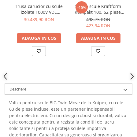
YAHBOOM
Trusa carucior cu scule
Set de scule Kraftform
Burghie pentru Metal
-15%
YATO
izolate 1000V VDE
Kompakt 100, 52 piese,
K
Genti pentru Scule si Unelte
eMobility Wiha 45801,
cu maner Rapidaptor,
17
30.489,90 RON
498,75 RON
ZUBR
102 piese
Wera 05057460001
Electronica
423,94 RON
Unelte pentru Electronica
ADAUGA IN COS
ADAUGA IN COS
Aparate de Sudura in Puncte
Microscoape Digitale
Osciloscoape Digitale
Generatoare de Semnal
Surse de Laborator
Statii de Lipit
Descriere
Letcon
Accesorii pentru Lipit
Valiza pentru scule BIG Twin Move de la Knipex, cu cele
Surubelnite de Precizie
63 de piese incluse, este un partener indispensabil
Clesti de Precizie
pentru electricieni. Cu un design robust si durabil, valiza
Kituri Electronice
este conceputa pentru a rezista la conditii de lucru
solicitante si pentru a proteja sculele impotriva
Placi de Dezvoltare
deteriorarilor. Capacitatea sa generoasa si organizarea