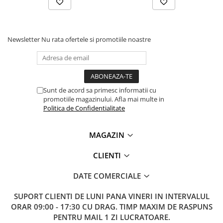
Lanterne
Vezi fisa tehnica
AICI
Lanterne de Cap
Lanterne de Mana
Ce contine cutia?
Newsletter
Nu rata ofertele si promotiile noastre
Lampi Solare
Proiectoare LED
1x Valiza de scule
Aeroterme
1x Cheie universala Knipex TwinKey 00 11 01, disponibila
Sunt de acord sa primesc informatii cu
Auto
individual
promotiile magazinului. Afla mai multe in
AICI
Roboti de Pornire Auto
Politica de Confidentialitate
1x Cleste multifunctional VDE cu cioc Knipex 08 26 145,
Microscoape Biologice
145mm, disponibil individual
AICI
MAGAZIN
1x Cleste dezizolator automat KNIPEX MultiStrip 12 42
CLIENTI
195
1x Cleste multifunctional VDE 200mm pentru instalatii
DATE COMERCIALE
electrice, Knipex 13 86 200, disponibil individual
AICI
SUPORT CLIENTI
DE LUNI PANA VINERI IN INTERVALUL
1x Unealta universala pentru dezizolat Knipex 16 95 01
ORAR 09:00 - 17:30 CU DRAG. TIMP MAXIM DE RASPUNS
SB, disponibila individual
AICI
PENTRU MAIL 1 ZI LUCRATOARE.