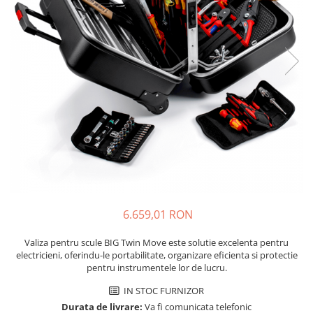
JBC
Termometre
JCD
Camere Termoviziune
JGNE
Sublere
KEYESTUDIO
Micrometre
KNIPEX
Scule si Unelte
KPS
Scule de Mana
LG CHEM
LONGWEI
Clesti de Taiat
MESTEK
Clesti pentru Dezizolat
MICROBIT
Clesti de Sertizare
MURATA
Clesti Multifunctionali
6.659,01 RON
MOLICEL
Clesti Papagal
MVAVA
Clesti Autoblocanti
Valiza pentru scule BIG Twin Move este solutie excelenta pentru
OPTO-EDU
Menghine
electricieni, oferindu-le portabilitate, organizare eficienta si protectie
pentru instrumentele lor de lucru.
PIERGIACOMI
Clesti Electrician 1000V
RASPBERRY PI
Surubelnite Simple
IN STOC FURNIZOR
Durata de livrare:
Va fi comunicata telefonic
RUKO
Surubelnite Electrician 1000V