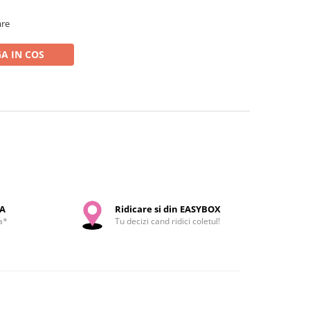
are
A IN COS
SA
Ridicare si din EASYBOX
a*
Tu decizi cand ridici coletul!