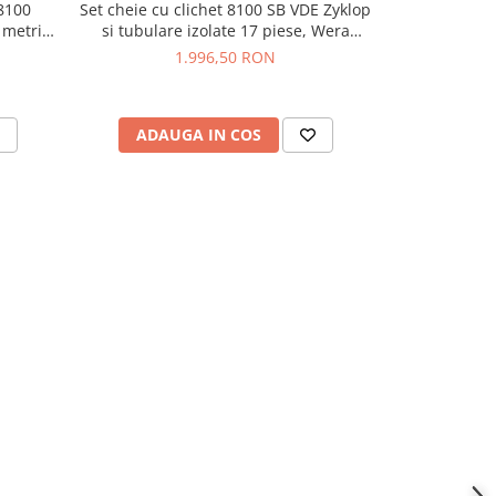
 8100
Set cheie cu clichet 8100 SB VDE Zyklop
Set 18 unelte 
 metric,
si tubulare izolate 17 piese, Wera
VDE cu hu
01
05004970001
1.996,50 RON
ADAUGA IN COS
ADAU