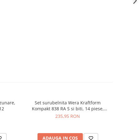
zunare,
Set surubelnita Wera Kraftform
TermoPast
-35%
12
Kompakt 838 RA S si biti, 14 piese,
termocond
05051060001
235,95 RON
2
ADAUGA IN COS
AD