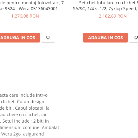
ule pentru montaj fotovoltaic, 7
Set chei tubulare cu clichet
se 9524 - Wera 05136043001
SA/SC, 1/4 si 1/2, Zyklop Speed,
43 piese, Wera 051607850
1.276,08 RON
2.182,69 RON
ADAUGA IN COS
ADAUGA IN COS
cta care include intr-o
u clichet. Cu un design
de biti. Capul blocabil la
au cheie cu clichet, iar
. Setul include 12 biti in
e dimensiuni comune. Ambalat
mul Wera 2go, asigurand