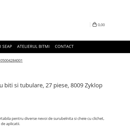
0,00
I SEAP
ATELIERUL BITMI
CONTACT
t, 05004284001
 biti si tubulare, 27 piese, 8009 Zyklop
rtabila pentru diverse nevoi de surubelnita si cheie cu clichet,
de aplicatii.