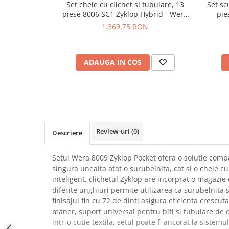
Set cheie cu clichet si tubulare, 13
Set sc
SCHRACK TECHNIK
Seturi de Surubelnite
piese 8006 SC1 Zyklop Hybrid - Wera
pie
SAMSUNG
Cuttere
05004090001
1.369,75 RON
SUNKKO
Foarfeca Electrician
SANYO
Chei Dinamometrice
SUPERFIRE
ADAUGA IN COS
Chei Fixe
SONOFF
Chei Reglabile
TERMOPASTY
Chei Combinate
TOPDON
Chei Inelare cu Cot
TAXNELE
Rulete
TENPOWER
Nivele cu bula
Review-uri
(0)
Descriere
VICTOR
Truse de Scule
VETO PRO PAC
Scule Electrice
Setul Wera 8009 Zyklop Pocket ofera o solutie compa
WEICON
singura unealta atat o surubelnita, cat si o cheie c
Unelte Multifunctionale
inteligent, clichetul Zyklop are incorprat o magazie 
WERA
Surubelnite Electrice
diferite unghiuri permite utilizarea ca surubelnita s
WIHA
Polizoare
finisajul fin cu 72 de dinti asigura eficienta crescuta
WAIT TOOLS
maner, suport universal pentru biti si tubulare d
Masini de Gaurit si Insurubat
WEEEMAKE
intr-o cutie textila, setul poate fi ancorat la siste
Accesorii pentru Gaurit