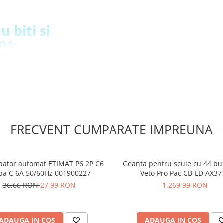
u biti si
01:
tilizarea uneltei ca o cheie
atorita capului cu clichet al
ocat in orice pozitie, atat la
l acelor de ceasornic/invers
FRECVENT CUMPARATE IMPREUNA
nd gama de aplicatii posibile
losirea fara adaptor a
 schimbul rapid si eficient al
pator automat ETIMAT P6 2P C6
Geanta pentru scule cu 44 bu
ba C 6A 50/60Hz 001900227
Veto Pro Pac CB-LD AX37
l in spatii restranse gratie
36,66 RON
27,99 RON
1.269,99 RON
e si deoarece vine intr-o
ADAUGA IN COS
ADAUGA IN COS