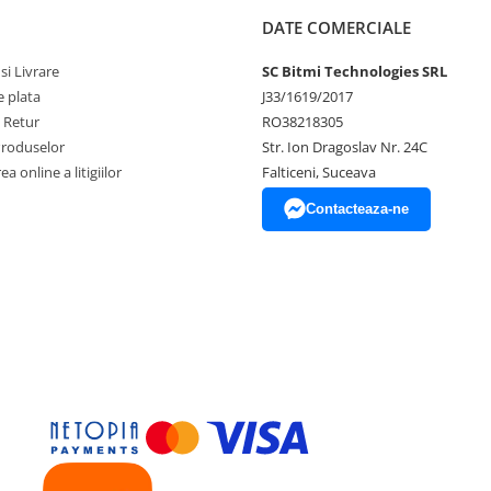
01, 10 x 29 mm
01, 11 x 29 mm
DATE COMERCIALE
01, 12 x 29 mm
01, 13 x 29 mm
si Livrare
SC Bitmi Technologies SRL
01, 14 x 29 mm
 plata
J33/1619/2017
01, 15 x 29 mm
e Retur
RO38218305
01, 16 x 30 mm
Produselor
Str. Ion Dragoslav Nr. 24C
01, 17 x 30 mm
a online a litigiilor
Falticeni, Suceava
Contacteaza-ne