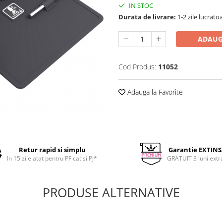
IN STOC
Durata de livrare:
1-2 zile lucrato
ADAUG
Cod Produs:
11052
Adauga la Favorite
Retur rapid si simplu
Garantie EXTIN
In 15 zile atat pentru PF cat si PJ*
GRATUIT 3 luni extr
PRODUSE ALTERNATIVE