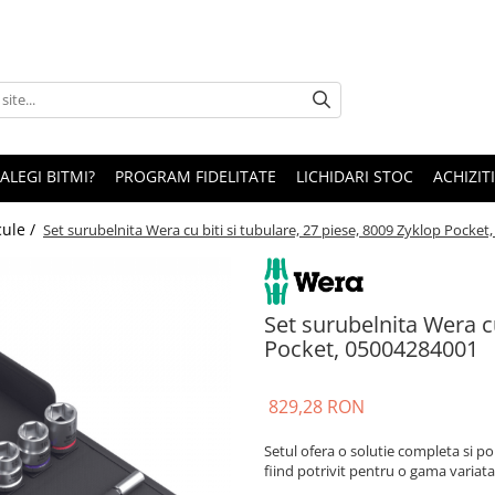
 ALEGI BITMI?
PROGRAM FIDELITATE
LICHIDARI STOC
ACHIZITI
cule /
Set surubelnita Wera cu biti si tubulare, 27 piese, 8009 Zyklop Pocke
Set surubelnita Wera cu
Pocket, 05004284001
829,28 RON
Setul ofera o solutie completa si po
fiind potrivit pentru o gama variata 