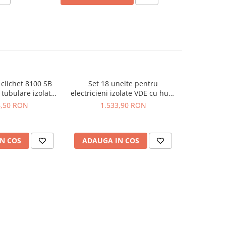
 clichet 8100 SB
Set 18 unelte pentru
Rucsac cu
 tubulare izolate
electricieni izolate VDE cu husa
electri
era 05004970001
inclusa Wiha 44574
6,50 RON
1.533,90 RON
2.
N COS
ADAUGA IN COS
ADAUG