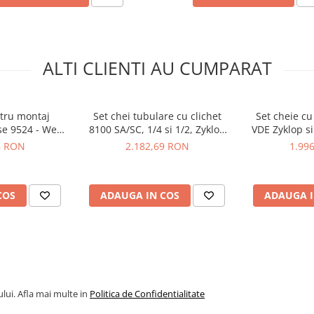
ichet, 27 piese,
ALTI CLIENTI AU CUMPARAT
ntru montaj
Set chei tubulare cu clichet
Set cheie cu
ese 9524 - Wera
8100 SA/SC, 1/4 si 1/2, Zyklop
VDE Zyklop si
43001
Speed, metric, 43 piese, Wera
17 piese, W
8 RON
2.182,69 RON
1.99
05160785001
COS
ADAUGA IN COS
ADAUGA I
mm
8" x 125 mm
mm
01, 6 x 29 mm
01, 7 x 29 mm
01, 8 x 29 mm
lui. Afla mai multe in
Politica de Confidentialitate
01, 9 x 29 mm