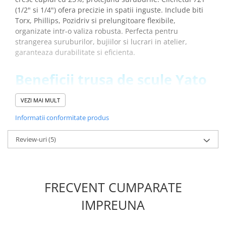
(1/2" si 1/4") ofera precizie in spatii inguste. Include biti
Torx, Phillips, Pozidriv si prelungitoare flexibile,
organizate intr-o valiza robusta. Perfecta pentru
strangerea suruburilor, bujiilor si lucrari in atelier,
garanteaza durabilitate si eficienta.
Beneficii trusa de scule Yato
YT-12681 cu 94 piese:
VEZI MAI MULT
Ofera o gama larga de 94 piese pentru lucrari auto
Tubulare CrV cu AS-Drive protejeaza suruburile
Informatii conformitate produs
Clichet 72T pentru strangere precisa in spatii mici
Include biti Torx si Phillips pentru aplicatii diverse
Review-uri
(5)
Valiza robusta faciliteaza organizarea si transportul
Rezistenta la coroziune pentru durabilitate
indelungata
FRECVENT CUMPARATE
IMPREUNA
Specificatii set de biti si
tubulare Yato YT-12681: