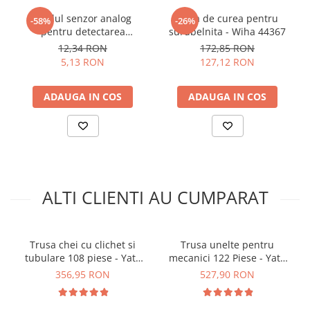
Modul senzor analog
Husa de curea pentru
-58%
-26%
Numar piese:
94
pentru detectarea
surubelnita - Wiha 44367
Material:
otel crom-vanadiu CrV 50BV30
nuantelor de gri
12,34 RON
172,85 RON
Clichet:
72 de dinti
5,13 RON
127,12 RON
Sistem AS-Drive:
da
Greutate:
aproximativ 6.85 kg
ADAUGA IN COS
ADAUGA IN COS
Ambalare:
valiza din plastic dur
ALTI CLIENTI AU CUMPARAT
Ce contine cutia?
Trusa chei cu clichet si
Trusa unelte pentru
tubulare 108 piese - Yato
mecanici 122 Piese - Yato
1x Trusa YT-12681:
YT-38791
YT-38901
18x Tubulare 1/2" L=38 mm: 10, 11, 12, 13, 14, 15, 16, 17,
356,95 RON
527,90 RON
18, 19, 20, 21, 22, 23, 24 mm
L=42 mm: 27, 30, 32 mm