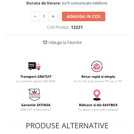
Durata de livrare:
Va fi comunicata telefonic
SCHRACK TECHNIK
SAMSUNG
ADAUGA IN COS
SUNKKO
Cod Produs:
12221
SANYO
SUPERFIRE
Adauga la Favorite
SONOFF
TERMOPASTY
TOPDON
TAXNELE
TENPOWER
Transport GRATUIT
Retur rapid si simplu
La comenzi peste 500 RON
In 15 zile atat pentru PF cat si PJ*
VICTOR
VETO PRO PAC
WEICON
Garantie EXTINSA
Ridicare si din EASYBOX
WERA
GRATUIT 3 luni extra*
Tu decizi cand ridici coletul!
WIHA
WAIT TOOLS
PRODUSE ALTERNATIVE
WEEEMAKE