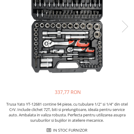
Placi de Expansiune
Tablouri Electrice
Chei Dinamometrice
Camere Termoviziune
JBC
Module Electronice
Accesorii Tablouri Electrice
Chei Fixe
JCD
Sublere
Senzori Electronici
Stabilizatoare de Tensiune
Chei Reglabile
JGNE
Micrometre
Componente Electronice
Chei Combinate
Convertoare de Tensiune
KEYESTUDIO
Chei Inelare cu Cot
Gadgets
KNIPEX
Banda Izolatoare
Rulete
KPS
Nivele cu bula
LG CHEM
Truse de Scule
LONGWEI
Scule Electrice
MESTEK
Unelte Multifunctionale
MICROBIT
Surubelnite Electrice
MURATA
337,77 RON
Polizoare
MOLICEL
Masini de Gaurit si Insurubat
MVAVA
Trusa Yato YT-12681 contine 94 piese, cu tubulare 1/2" si 1/4" din otel
Accesorii pentru Gaurit
OPTO-EDU
CrV. Include clichet 72T, biti si prelungitoare, ideala pentru service
auto. Ambalata in valiza robusta. Perfecta pentru utilizarea asupra
PIERGIACOMI
Burghie pentru Metal
suruburilor si bujiilor in ateliere mecanice.
RASPBERRY PI
Genti pentru Scule si Unelte
IN STOC FURNIZOR
RUKO