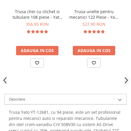
YAHBOOM
YATO
Trusa chei cu clichet si
Trusa unelte pentru
tubulare 108 piese - Yato
mecanici 122 Piese - Yato
tu
ZUBR
YT-38791
YT-38901
43
356,95 RON
527,90 RON
ADAUGA IN COS
ADAUGA IN COS
Descriere
Trusa Yato YT-12681, cu 94 piese, este un set profesional
pentru mecanici auto si reparatii mecanice. Tubularele
din otel crom-vanadiu CrV 50BV30 cu sistem AS-Drive
cresc cuplul cu 25%, protejand suruburile. Clichetul 72T