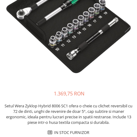
JBC
Termometre
JCD
Camere Termoviziune
JGNE
Sublere
KEYESTUDIO
Micrometre
KNIPEX
Scule si Unelte
KPS
Scule de Mana
LG CHEM
LONGWEI
Clesti de Taiat
MESTEK
Clesti pentru Dezizolat
MICROBIT
Clesti de Sertizare
MURATA
Clesti Multifunctionali
1.369,75 RON
MOLICEL
Clesti Papagal
MVAVA
Clesti Autoblocanti
Setul Wera Zyklop Hybrid 8006 SC1 ofera o cheie cu clichet reversibil cu
OPTO-EDU
Menghine
72 de dinti, unghi de revenire de doar 5°, cap subtire si maner
ergonomic, ideala pentru lucrari precise in spatii restranse. Include 13
PIERGIACOMI
Clesti Electrician 1000V
piese intr-o husa textila compacta si durabila.
RASPBERRY PI
Surubelnite Simple
IN STOC FURNIZOR
RUKO
Surubelnite Electrician 1000V