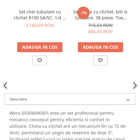
YAHBOOM
Burghie pentru Metal
Set chei tubulare cu
Set cheie cu clichet, biti si
S
YATO
-7%
Genti pentru Scule si Unelte
clichet 8100 SA/SC, 1/4 si
tubulare, 38 piese, Tool-
bi
ZUBR
1/2, Zyklop Speed, metric,
Check 1 SB, Wera
2.182,69 RON
715,53 RON
Electronica
43 piese, Wera
05049050001
666,43 RON
Unelte pentru Electronica
05160785001
Aparate de Sudura in Puncte
ADAUGA IN COS
ADAUGA IN COS
Microscoape Digitale
Osciloscoape Digitale
Generatoare de Semnal
Surse de Laborator
Statii de Lipit
Letcon
Descriere
Accesorii pentru Lipit
Surubelnite de Precizie
Wera 05004090001 este un set profesional pentru
Clesti de Precizie
mecanici conceput pentru eficienta si confort in
Kituri Electronice
utilizare. Cheia cu clichet are un mecanism fin cu 72 de
dinti, permitand un unghi de revenire de doar 5°,
Placi de Dezvoltare
facilitand astfel lucrul in spatii inguste alaturi de capul