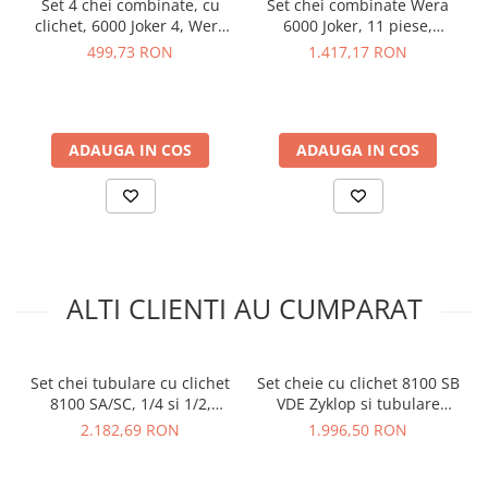
Set 4 chei combinate, cu
Set chei combinate Wera
arc electric
Compatibilitate cu prelungitorul Zyklop Hybrid 8797 C
clichet, 6000 Joker 4, Wera
6000 Joker, 11 piese,
pentru cuplu suplimentar
Descarcatoare de Supratensiune
05073290001
05020013001
499,73 RON
1.417,17 RON
Contactoare
Blocuri de Distributie
Specificatii cheie clichet
Tablouri Electrice
reversibil si tubulare Wera
ADAUGA IN COS
ADAUGA IN COS
Accesorii Tablouri Electrice
05004090001:
Stabilizatoare de Tensiune
Convertoare de Tensiune
Tip:
Set cheie cu clichet reversibil
Banda Izolatoare
Dimensiune patrat:
1/2"
Panouri Fotovoltaice
Numar piese:
13
ALTI CLIENTI AU CUMPARAT
Smart Home
Dimensiuni:
325x150x75 mm
Greutate totala:
2.62 kg
Intrerupatoare Smart
Material husa:
Textil
Prize Inteligente
Set chei tubulare cu clichet
Set cheie cu clichet 8100 SB
8100 SA/SC, 1/4 si 1/2,
VDE Zyklop si tubulare
Module Smart Home
Vezi fisa tehnica
AICI
Zyklop Speed, metric, 43
izolate 17 piese, Wera
2.182,69 RON
1.996,50 RON
Camere Supraveghere
piese, Wera 05160785001
05004970001
Ce contine cutia?
Iluminat