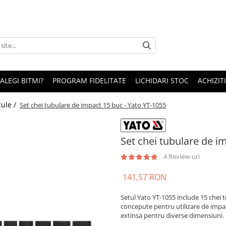
 ALEGI BITMI?
PROGRAM FIDELITATE
LICHIDARI STOC
ACHIZITI
cule /
Set chei tubulare de impact 15 buc - Yato YT-1055
Set chei tubulare de i
4 Review-uri
141,57 RON
Setul Yato YT-1055 include 15 chei 
concepute pentru utilizare de impact
extinsa pentru diverse dimensiuni. I