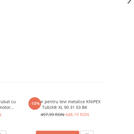
rubat cu
Taietor pentru tevi metalice KNIPEX
Unealta p
-10%
-10%
 motor
TubiX® XL 90 31 03 BK
sistem cu 
N
497,99 RON
448,19 RON
26