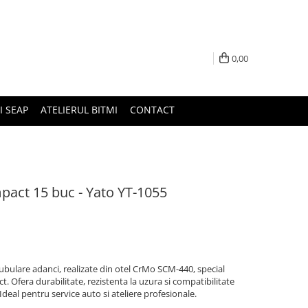
0,00
I SEAP
ATELIERUL BITMI
CONTACT
mpact 15 buc - Yato YT-1055
tubulare adanci, realizate din otel CrMo SCM-440, special
. Ofera durabilitate, rezistenta la uzura si compatibilitate
deal pentru service auto si ateliere profesionale.