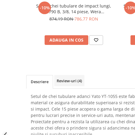
SCHRACK TECHNIK
Set de chei tubulare de impact lungi,
Set s
Seturi de Surubelnite
-10%
-10
8790 B, 3/8, 14 piese, Wera
VD
SAMSUNG
Cuttere
05005580001
874,19 RON
786,77 RON
SUNKKO
Foarfeca Electrician
SANYO
Chei Dinamometrice
SUPERFIRE
Chei Fixe
ADAUGA IN COS
SONOFF
Chei Reglabile
TERMOPASTY
Chei Combinate
TOPDON
Chei Inelare cu Cot
TAXNELE
Rulete
TENPOWER
Nivele cu bula
Review-uri
(4)
Descriere
VICTOR
Truse de Scule
VETO PRO PAC
Scule Electrice
Setul de chei tubulare adanci Yato YT-1055 este fa
WEICON
Unelte Multifunctionale
material ce asigura durabilitate superioara si rezis
WERA
si impact. Cele 15 piese acopera o gama larga de di
Surubelnite Electrice
WIHA
pentru lucrari precise in service-uri auto, mentenant
Polizoare
Proiectate pentru a rezista la utilizarea cu chei d
WAIT TOOLS
Masini de Gaurit si Insurubat
aceste chei ofera o prindere sigura si adancimea n
WEEEMAKE
Accesorii pentru Gaurit
piulite si suruburi inaccesibile.