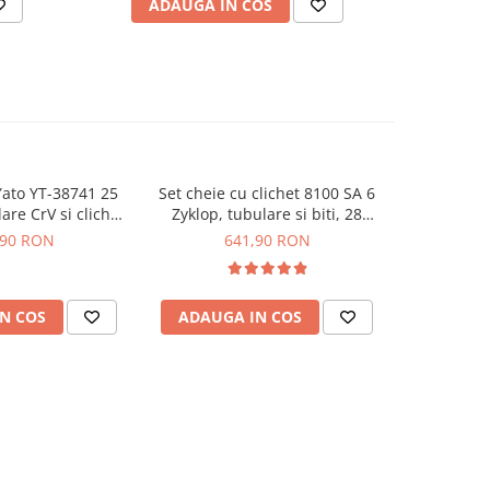
ADAUGA IN COS
AD
Yato YT-38741 25
Set cheie cu clichet 8100 SA 6
Set chei 
are CrV si clichet
Zyklop, tubulare si biti, 28
8100 SA/SC
 dinti
piese, 1/4" drive, Wera
Speed, met
,90 RON
641,90 RON
2.
05004016001
0
N COS
ADAUGA IN COS
ADAUG