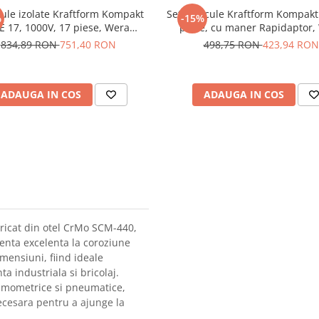
cule izolate Kraftform Kompakt
Set de scule Kraftform Kompakt
%
-15%
E 17, 1000V, 17 piese, Wera
piese, cu maner Rapidaptor,
05006610001
05057460001
834,89 RON
751,40 RON
498,75 RON
423,94 RON
ADAUGA IN COS
ADAUGA IN COS
bricat din otel CrMo SCM-440,
tenta excelenta la coroziune
mensiuni, fiind ideale
a industriala si bricolaj.
inamometrice si pneumatice,
ecesara pentru a ajunge la