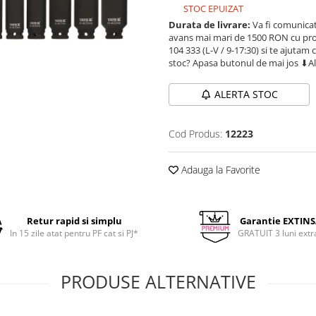
STOC EPUIZAT
Durata de livrare:
Va fi comunicat
avans mai mari de 1500 RON cu prod
104 333 (L-V / 9-17:30) si te ajutam 
stoc? Apasa butonul de mai jos ⬇A
ALERTA STOC
Cod Produs:
12223
Adauga la Favorite
Retur rapid si simplu
Garantie EXTIN
In 15 zile atat pentru PF cat si PJ*
GRATUIT 3 luni extr
PRODUSE ALTERNATIVE