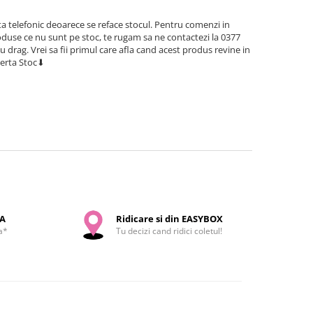
a telefonic deoarece se reface stocul. Pentru comenzi in
use ce nu sunt pe stoc, te rugam sa ne contactezi la 0377
cu drag. Vrei sa fii primul care afla cand acest produs revine in
lerta Stoc⬇
SA
Ridicare si din EASYBOX
a*
Tu decizi cand ridici coletul!