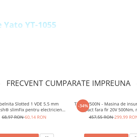
e Yato YT-1055
a durabilitate si rezistenta
 de dimensiuni pentru
e si suruburi greu accesibile
atice usureaza lucrul si
FRECVENT CUMPARATE IMPREUNA
 instrumentele pe termen lung
duc riscul alunecarii si
belnita Slotted 1 VDE 5.5 mm
TEH LW500N - Masina de insu
-34%
ish® slimFix pentru electricieni
impact fara fir 20V 500Nm,
Wiha 35391
Brushless
68,97 RON
60,14 RON
457,55 RON
299,99 RO
adanci Yato YT-