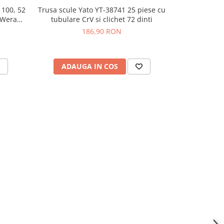
 100, 52
Trusa scule Yato YT-38741 25 piese cu
Chei tubulare
 Wera
tubulare CrV si clichet 72 dinti
pies
186,90 RON
ADAUGA IN COS
ADAU