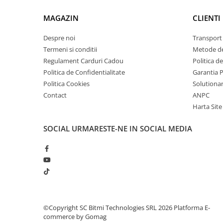
arc electric
1x Cheie tubulara 16mm
Descarcatoare de Supratensiune
MAGAZIN
CLIENTI
1x Cheie tubulara 17mm
1x Cheie tubulara 18mm
Contactoare
Despre noi
Transport 
1x Cheie tubulara 19mm
Blocuri de Distributie
Termeni si conditii
Metode de
1x Cheie tubulara 21mm
Tablouri Electrice
1x Cheie tubulara 22mm
Regulament Carduri Cadou
Politica d
Accesorii Tablouri Electrice
1x Cheie tubulara 24mm
Politica de Confidentialitate
Garantia 
1x Cheie tubulara 27mm
Stabilizatoare de Tensiune
Politica Cookies
Solutionare
1x Cheie tubulara 30mm
Contact
ANPC
Convertoare de Tensiune
1x Cheie tubulara 32mm
Harta Site
1x Carcasa pentru transport si depozitare
Banda Izolatoare
SOCIAL
URMARESTE-NE IN SOCIAL MEDIA
Panouri Fotovoltaice
Smart Home
Intrerupatoare Smart
Prize Inteligente
Module Smart Home
Camere Supraveghere
©Copyright SC Bitmi Technologies SRL 2026
Platforma E-
Iluminat
commerce by Gomag