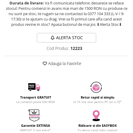
Durata de livrare:
Va fi comunicata telefonic deoarece se reface
SCHRACK TECHNIK
Seturi de Surubelnite
stocul. Pentru comenzi in avans mai mari de 1500 RON cu produse ce
SAMSUNG
Cuttere
nu sunt pe stoc, te rugam sa ne contactezi la 0377 104 333 (L-V / 9-
17:30) si te ajutam cu drag. Vrei sa fii primul care afla cand acest
SUNKKO
Foarfeca Electrician
produs revine in stoc? Apasa butonul de mai jos ⬇Alerta Stoc⬇
SANYO
Chei Dinamometrice
SUPERFIRE
Chei Fixe
ALERTA STOC
SONOFF
Chei Reglabile
Cod Produs:
12223
TERMOPASTY
Chei Combinate
TOPDON
Chei Inelare cu Cot
Adauga la Favorite
TAXNELE
Rulete
TENPOWER
Nivele cu bula
VICTOR
Truse de Scule
VETO PRO PAC
Scule Electrice
WEICON
Transport GRATUIT
Retur rapid si simplu
Unelte Multifunctionale
La comenzi peste 500 RON
In 15 zile atat pentru PF cat si PJ*
WERA
Surubelnite Electrice
WIHA
Polizoare
WAIT TOOLS
Masini de Gaurit si Insurubat
Garantie EXTINSA
Ridicare si din EASYBOX
WEEEMAKE
Accesorii pentru Gaurit
GRATUIT 3 luni extra*
Tu decizi cand ridici coletul!