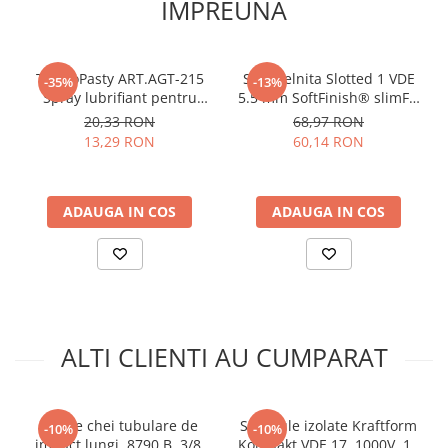
IMPREUNA
arc electric
Compatibilitatea cu chei dinamometrice si pneumatice
Descarcatoare de Supratensiune
usureaza lucrul si creste precizia
Contactoare
Finisajul profesional anti-coroziune protejeaza
TermoPasty ART.AGT-215
Surubelnita Slotted 1 VDE
-35%
-13%
instrumentele pe termen lung
Blocuri de Distributie
Spray lubrifiant pentru
5.5 mm SoftFinish® slimFix
Manevrabilitatea excelenta si prinderea sigura
Tablouri Electrice
amortizoare 100ml
pentru electricieni Wiha
20,33 RON
68,97 RON
reduc riscul alunecarii si accidentelor
35391
Accesorii Tablouri Electrice
13,29 RON
60,14 RON
Stabilizatoare de Tensiune
Convertoare de Tensiune
Specificatii set tubulare
ADAUGA IN COS
ADAUGA IN COS
Banda Izolatoare
adanci Yato YT-1055:
Panouri Fotovoltaice
Material:
otel CrMo SCM-440
Smart Home
Dimensiuni tubulare:
10, 12, 13, 14, 15, 16, 17, 18, 19, 21,
Intrerupatoare Smart
22, 24, 27, 30, 32 mm
Prize Inteligente
Inaltime tubulare:
78 mm
ALTI CLIENTI AU CUMPARAT
Prindere:
1/2 inch
Module Smart Home
Rezistenta:
suporta 5000 RPM
Camere Supraveghere
Aplicatii:
auto, constructii, reparatii industriale
Set de chei tubulare de
Set scule izolate Kraftform
Finisaj:
tratat anticoroziv
-10%
-10%
Iluminat
impact lungi, 8790 B, 3/8,
Kompakt VDE 17, 1000V, 17