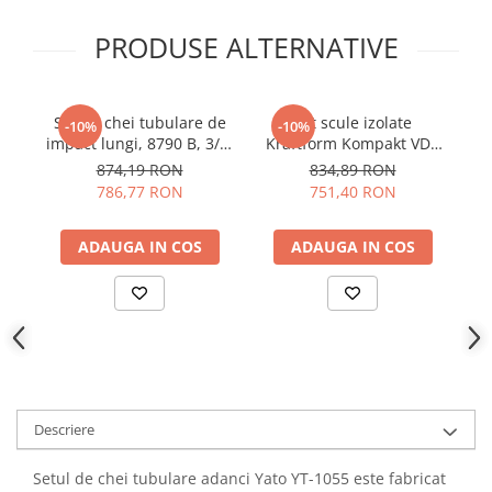
YAHBOOM
Burghie pentru Metal
PRODUSE ALTERNATIVE
YATO
Genti pentru Scule si Unelte
ZUBR
Electronica
Unelte pentru Electronica
Set de chei tubulare de
Set scule izolate
S
-10%
-10%
impact lungi, 8790 B, 3/8,
Kraftform Kompakt VDE
K
Aparate de Sudura in Puncte
14 piese, Wera
17, 1000V, 17 piese, Wera
874,19 RON
834,89 RON
Microscoape Digitale
05005580001
05006610001
786,77 RON
751,40 RON
Osciloscoape Digitale
Generatoare de Semnal
ADAUGA IN COS
ADAUGA IN COS
Surse de Laborator
Statii de Lipit
Letcon
Accesorii pentru Lipit
Surubelnite de Precizie
Clesti de Precizie
Descriere
Kituri Electronice
Placi de Dezvoltare
Setul de chei tubulare adanci Yato YT-1055 este fabricat