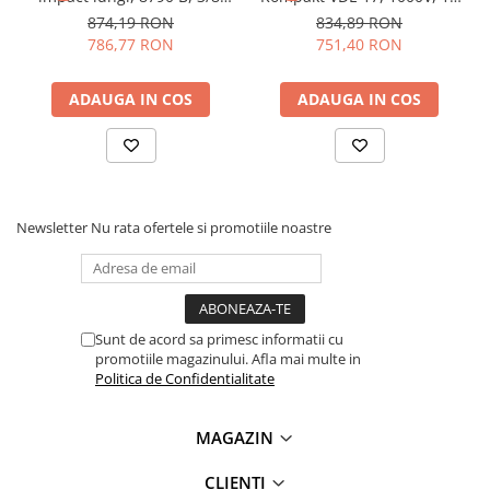
Lanterne
14 piese, Wera
piese, Wera 05006610001
874,19 RON
834,89 RON
05005580001
786,77 RON
751,40 RON
Lanterne de Cap
Lanterne de Mana
ADAUGA IN COS
ADAUGA IN COS
Lampi Solare
Ce contine cutia?
Proiectoare LED
Aeroterme
15x Chei tubulare de impact 15 buc - Yato YT-1055:
1x Cheie tubulara 10mm
Auto
1x Cheie tubulara 12mm
Roboti de Pornire Auto
Newsletter
Nu rata ofertele si promotiile noastre
1x Cheie tubulara 13mm
Microscoape Biologice
1x Cheie tubulara 14mm
1x Cheie tubulara 15mm
1x Cheie tubulara 16mm
1x Cheie tubulara 17mm
Sunt de acord sa primesc informatii cu
promotiile magazinului. Afla mai multe in
1x Cheie tubulara 18mm
Politica de Confidentialitate
1x Cheie tubulara 19mm
1x Cheie tubulara 21mm
1x Cheie tubulara 22mm
MAGAZIN
1x Cheie tubulara 24mm
1x Cheie tubulara 27mm
CLIENTI