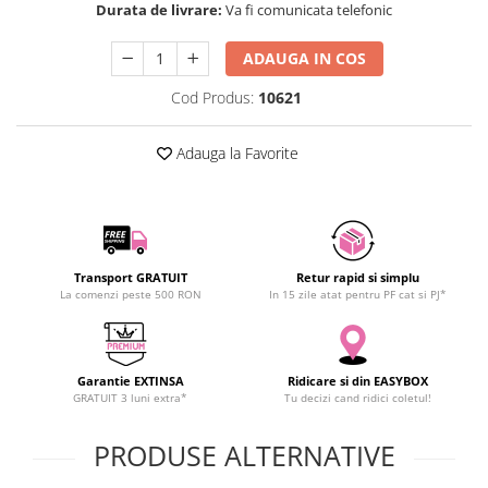
Durata de livrare:
Va fi comunicata telefonic
SCHRACK TECHNIK
SAMSUNG
ADAUGA IN COS
SUNKKO
Cod Produs:
10621
SANYO
SUPERFIRE
Adauga la Favorite
SONOFF
TERMOPASTY
TOPDON
TAXNELE
TENPOWER
Transport GRATUIT
Retur rapid si simplu
La comenzi peste 500 RON
In 15 zile atat pentru PF cat si PJ*
VICTOR
VETO PRO PAC
WEICON
Garantie EXTINSA
Ridicare si din EASYBOX
WERA
GRATUIT 3 luni extra*
Tu decizi cand ridici coletul!
WIHA
WAIT TOOLS
PRODUSE ALTERNATIVE
WEEEMAKE