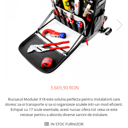
Placi de Expansiune
Tablouri Electrice
Chei Dinamometrice
Camere Termoviziune
JBC
Module Electronice
Accesorii Tablouri Electrice
Chei Fixe
JCD
Sublere
Senzori Electronici
Stabilizatoare de Tensiune
Chei Reglabile
JGNE
Micrometre
Componente Electronice
Chei Combinate
Convertoare de Tensiune
KEYESTUDIO
Chei Inelare cu Cot
Gadgets
KNIPEX
Banda Izolatoare
Rulete
KPS
Nivele cu bula
LG CHEM
Truse de Scule
LONGWEI
Scule Electrice
MESTEK
Unelte Multifunctionale
MICROBIT
Surubelnite Electrice
MURATA
3.669,90 RON
Polizoare
MOLICEL
Masini de Gaurit si Insurubat
MVAVA
Rucsacul Modular X18 este solutia perfecta pentru instalatorii care
Accesorii pentru Gaurit
OPTO-EDU
doresc sa-si transporte si sa-si organizeze sculele intr-un mod eficient.
Echipat cu 17 scule esentiale, acest rucsac ofera tot ceea ce este
PIERGIACOMI
Burghie pentru Metal
necesar pentru a aborda diverse sarcini de instalare.
RASPBERRY PI
Genti pentru Scule si Unelte
IN STOC FURNIZOR
RUKO