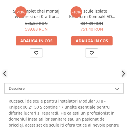
YAHBOOM
YATO
Set complet chei montaj
Set scule izolate
Tr
-13%
-10%
ferestre si usi Kraftform
Kraftform Kompakt VDE
pe
ZUBR
Kompakt F1- Wera
17, 1000V, 17 piese, Wera
pi
686,32 RON
834,89 RON
05134013001
05006610001
599,88 RON
751,40 RON
ADAUGA IN COS
ADAUGA IN COS
Descriere
Rucsacul de scule pentru instalatori Modular X18 -
Knipex 00 21 50 S contine 17 unelte esentiale pentru
diferite lucrari si reparatii. Fie ca esti un profesionist in
domeniul instalatiilor sanitare sau un pasionat de
bricolaj, acest set de scule iti ofera tot ce ai nevoie pentru