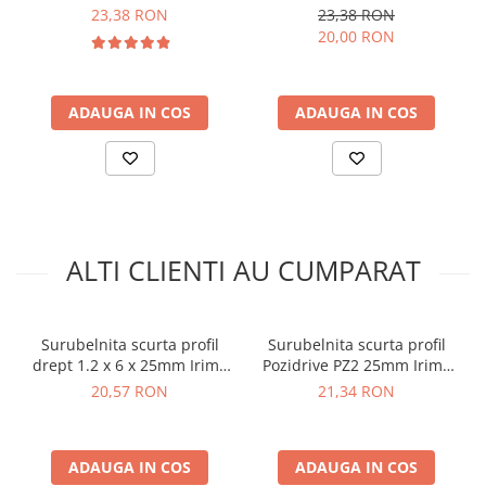
1000V profil drept 0.8 x 4 x
1000V profil Pozidrive PZ0
Ce contine cutia?
23,38 RON
23,38 RON
100mm Irimo 408V-4-100
100mm Irimo 413V-0-100
20,00 RON
1 x Mini surubelnita Irimo 409-2-25
ADAUGA IN COS
ADAUGA IN COS
ALTI CLIENTI AU CUMPARAT
Surubelnita scurta profil
Surubelnita scurta profil
drept 1.2 x 6 x 25mm Irimo
Pozidrive PZ2 25mm Irimo
408-6.5-25
413-2-25
20,57 RON
21,34 RON
ADAUGA IN COS
ADAUGA IN COS