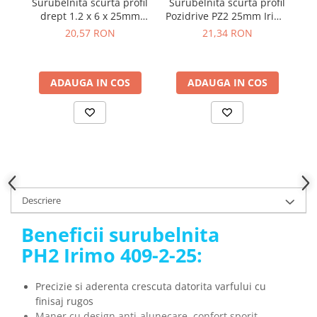
Surubelnita scurta profil
Surubelnita scurta profil
Ma
YAHBOOM
drept 1.2 x 6 x 25mm
Pozidrive PZ2 25mm Irimo
YATO
Irimo 408-6.5-25
413-2-25
20,57 RON
21,34 RON
ZUBR
ADAUGA IN COS
ADAUGA IN COS
Descriere
Beneficii surubelnita
PH2 Irimo 409-2-25:
Precizie si aderenta crescuta datorita varfului cu
finisaj rugos
Maner cu design anti-alunecare, confort sporit,