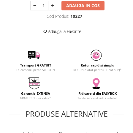
SCHRACK TECHNIK
ADAUGA IN COS
SAMSUNG
Cod Produs:
10327
SUNKKO
SANYO
Adauga la Favorite
SUPERFIRE
SONOFF
TERMOPASTY
TOPDON
Transport GRATUIT
Retur rapid si simplu
TAXNELE
La comenzi peste 500 RON
In 15 zile atat pentru PF cat si PJ*
TENPOWER
VICTOR
VETO PRO PAC
Garantie EXTINSA
Ridicare si din EASYBOX
WEICON
GRATUIT 3 luni extra*
Tu decizi cand ridici coletul!
WERA
PRODUSE ALTERNATIVE
WIHA
WAIT TOOLS
WEEEMAKE