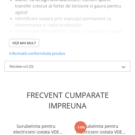
transfer crescut al fortei de torsiune si gaura pentru
agatat
Identificare usoara prin marcajul permanent cu
dimensiunea si codul produsului
Dimensiune mica pentru a lucra cu usurinta in spatii
dificile
VEZI MAI MULT
Specificatii surubelnita
Informatii conformitate produs
Irimo 409-2-25:
Review-uri
(0)
Profil varf:
Philips PH2
Material:
Otel CRV
Acoperie varf:
Sandblasted
FRECVENT CUMPARATE
Standarde:
ISO 8764, DIN 5260
Lungime tija:
25mm
IMPREUNA
Lungime totala:
85mm
Greutate totala:
0.032 kg
Surubelnita pentru
Surubelnita pentru
Vezi fisa tehnica
AICI
-14%
electricieni izolata VDE
electricieni izolata VDE