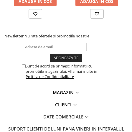
ADAUGA IN COS
ADAUGA IN COS
Lanterne
Lanterne de Cap
Lanterne de Mana
Lampi Solare
Newsletter
Nu rata ofertele si promotiile noastre
Proiectoare LED
Aeroterme
Auto
Roboti de Pornire Auto
Sunt de acord sa primesc informatii cu
Microscoape Biologice
promotiile magazinului. Afla mai multe in
Politica de Confidentialitate
MAGAZIN
CLIENTI
DATE COMERCIALE
SUPORT CLIENTI
DE LUNI PANA VINERI IN INTERVALUL