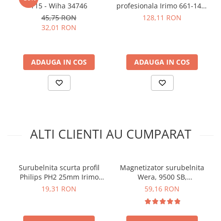
arc electric
T15 - Wiha 34746
profesionala Irimo 661-140-
1 145mm cu suport
Descarcatoare de Supratensiune
Vezi fisa tehnica
45,75 RON
AICI
128,11 RON
32,01 RON
Contactoare
Ce contine cutia?
Blocuri de Distributie
Tablouri Electrice
1 x Mini surubelnita Irimo 408-5.5-25
ADAUGA IN COS
ADAUGA IN COS
Accesorii Tablouri Electrice
Stabilizatoare de Tensiune
Convertoare de Tensiune
Banda Izolatoare
Panouri Fotovoltaice
ALTI CLIENTI AU CUMPARAT
Smart Home
Intrerupatoare Smart
Surubelnita scurta profil
Magnetizator surubelnita
Prize Inteligente
Philips PH2 25mm Irimo
Wera, 9500 SB,
Module Smart Home
409-2-25
05033404001
19,31 RON
59,16 RON
Camere Supraveghere
Iluminat