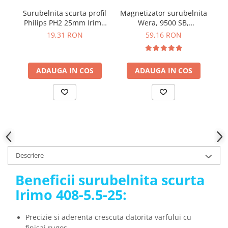
YAHBOOM
Burghie pentru Metal
Surubelnita scurta profil
Magnetizator surubelnita
YATO
Philips PH2 25mm Irimo
Wera, 9500 SB,
m
Genti pentru Scule si Unelte
409-2-25
05033404001
bi
ZUBR
19,31 RON
59,16 RON
Electronica
Unelte pentru Electronica
Aparate de Sudura in Puncte
ADAUGA IN COS
ADAUGA IN COS
Microscoape Digitale
Osciloscoape Digitale
Generatoare de Semnal
Surse de Laborator
Statii de Lipit
Letcon
Descriere
Accesorii pentru Lipit
Beneficii surubelnita scurta
Surubelnite de Precizie
Clesti de Precizie
Irimo 408-5.5-25:
Kituri Electronice
Precizie si aderenta crescuta datorita varfului cu
Placi de Dezvoltare
finisaj rugos