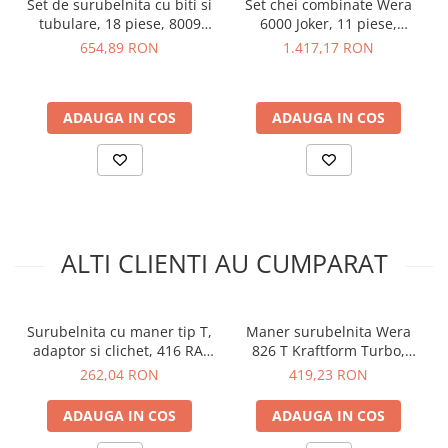
Specificatii maner tip T de
Set de surubelnita cu biti si
Set chei combinate Wera
arc electric
tubulare, 18 piese, 8009
6000 Joker, 11 piese,
surubelnita, Wera
Descarcatoare de Supratensiune
Zyklop Pocket Wera
05020013001
654,89 RON
1.417,17 RON
05023460001:
Contactoare
05004281001
Blocuri de Distributie
Tablouri Electrice
Montura:
1/4"
ADAUGA IN COS
ADAUGA IN COS
Dimensiune totala:
110 x 100 x 23 mm
Accesorii Tablouri Electrice
Greutate:
0.113kg
Stabilizatoare de Tensiune
Convertoare de Tensiune
Vezi fisa tehnica
AICI
Banda Izolatoare
Ce contine cutia?
ALTI CLIENTI AU CUMPARAT
Panouri Fotovoltaice
Smart Home
1x Maner tip T de surubelnita Wera
Intrerupatoare Smart
Surubelnita cu maner tip T,
Maner surubelnita Wera
Prize Inteligente
adaptor si clichet, 416 RA,
826 T Kraftform Turbo,
Wera 05023461001
05057480001
Module Smart Home
262,04 RON
419,23 RON
Camere Supraveghere
ADAUGA IN COS
ADAUGA IN COS
Iluminat