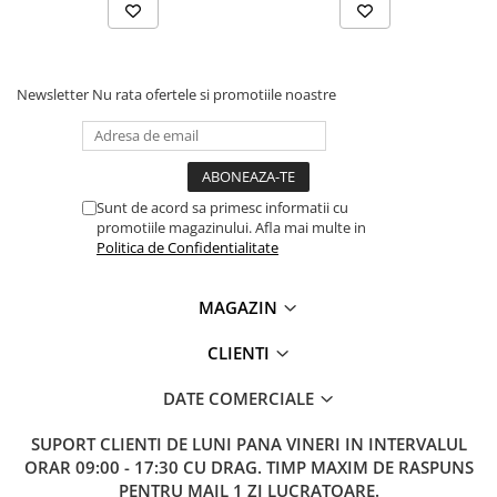
Lanterne
Lanterne de Cap
Lanterne de Mana
Newsletter
Nu rata ofertele si promotiile noastre
Lampi Solare
Proiectoare LED
Aeroterme
Auto
Sunt de acord sa primesc informatii cu
promotiile magazinului. Afla mai multe in
Roboti de Pornire Auto
Politica de Confidentialitate
Microscoape Biologice
MAGAZIN
CLIENTI
DATE COMERCIALE
SUPORT CLIENTI
DE LUNI PANA VINERI IN INTERVALUL
ORAR 09:00 - 17:30 CU DRAG. TIMP MAXIM DE RASPUNS
PENTRU MAIL 1 ZI LUCRATOARE.