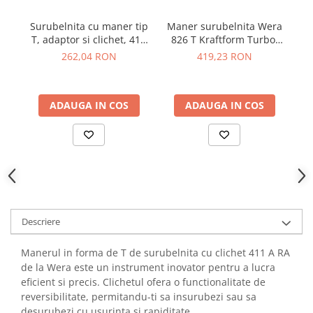
YAHBOOM
Burghie pentru Metal
Surubelnita cu maner tip
Maner surubelnita Wera
YATO
Genti pentru Scule si Unelte
T, adaptor si clichet, 416
826 T Kraftform Turbo,
m
ZUBR
RA, Wera 05023461001
05057480001
bi
262,04 RON
419,23 RON
Electronica
Unelte pentru Electronica
Aparate de Sudura in Puncte
ADAUGA IN COS
ADAUGA IN COS
Microscoape Digitale
Osciloscoape Digitale
Generatoare de Semnal
Surse de Laborator
Statii de Lipit
Letcon
Descriere
Accesorii pentru Lipit
Surubelnite de Precizie
Manerul in forma de T de surubelnita cu clichet 411 A RA
Clesti de Precizie
de la Wera este un instrument inovator pentru a lucra
Kituri Electronice
eficient si precis. Clichetul ofera o functionalitate de
reversibilitate, permitandu-ti sa insurubezi sau sa
Placi de Dezvoltare
desurubezi cu usurinta si rapiditate.