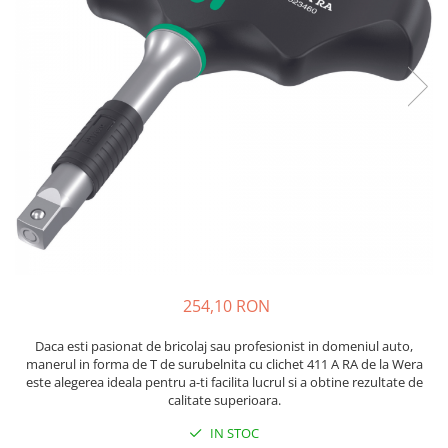
JBC
Termometre
JCD
Camere Termoviziune
JGNE
Sublere
KEYESTUDIO
Micrometre
KNIPEX
Scule si Unelte
KPS
Scule de Mana
LG CHEM
LONGWEI
Clesti de Taiat
MESTEK
Clesti pentru Dezizolat
MICROBIT
Clesti de Sertizare
MURATA
Clesti Multifunctionali
254,10 RON
MOLICEL
Clesti Papagal
MVAVA
Clesti Autoblocanti
Daca esti pasionat de bricolaj sau profesionist in domeniul auto,
OPTO-EDU
Menghine
manerul in forma de T de surubelnita cu clichet 411 A RA de la Wera
este alegerea ideala pentru a-ti facilita lucrul si a obtine rezultate de
PIERGIACOMI
Clesti Electrician 1000V
calitate superioara.
RASPBERRY PI
Surubelnite Simple
IN STOC
RUKO
Surubelnite Electrician 1000V