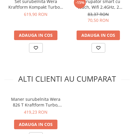
Set surubelnita Wera
Intrerupator smart cu
-15%
arc electric
Are un mecanism care permite o rotatie rapida pentru
Kraftform Kompakt Turbo 1
touch, Wifi 2.4GHz, 2
Descarcatoare de Supratensiune
a creste viteza de lucru
si biti, 19 piese,
canale, 4A, Sonoff T0EU2C-
619,90 RON
83,37 RON
Contactoare
05057482001
TX
70,50 RON
Specificatii maner de
Blocuri de Distributie
Tablouri Electrice
surubelnita cu Rapidaptor,
ADAUGA IN COS
ADAUGA IN COS
Accesorii Tablouri Electrice
Wera 05023461001:
Stabilizatoare de Tensiune
Convertoare de Tensiune
Cap prindere biti:
hex 1/4"
Cuplu:
max. 50 N.m
Banda Izolatoare
Dimensiune totala:
100 x 95 x 23 mm
ALTI CLIENTI AU CUMPARAT
Panouri Fotovoltaice
Greutate:
0.120kg
Smart Home
Vezi fisa tehnica
AICI
Intrerupatoare Smart
Maner surubelnita Wera
Prize Inteligente
Ce contine cutia?
826 T Kraftform Turbo,
05057480001
Module Smart Home
419,23 RON
1x Surubelnita cu maner tip T, adaptor si clichet, Wera
Camere Supraveghere
05023461001
ADAUGA IN COS
Iluminat