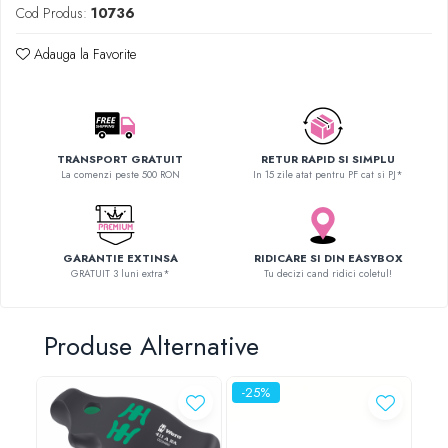
Cod Produs:
10736
SCHRACK TECHNIK
SAMSUNG
Adauga la Favorite
SUNKKO
SANYO
SUPERFIRE
SONOFF
TRANSPORT GRATUIT
RETUR RAPID SI SIMPLU
TERMOPASTY
La comenzi peste 500 RON
In 15 zile atat pentru PF cat si PJ*
TOPDON
TAXNELE
TENPOWER
GARANTIE EXTINSA
RIDICARE SI DIN EASYBOX
GRATUIT 3 luni extra*
Tu decizi cand ridici coletul!
VICTOR
VETO PRO PAC
WEICON
Produse Alternative
WERA
WIHA
-25%
WAIT TOOLS
WEEEMAKE