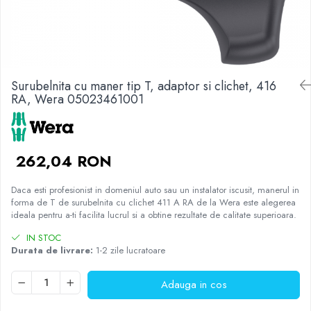
Placi de Expansiune
Tablouri Electrice
Chei Dinamometrice
Camere Termoviziune
JBC
Module Electronice
Accesorii Tablouri Electrice
Chei Fixe
JCD
Sublere
Senzori Electronici
Stabilizatoare de Tensiune
Chei Reglabile
JGNE
Micrometre
Componente Electronice
Chei Combinate
Convertoare de Tensiune
KEYESTUDIO
Surubelnita cu maner tip T, adaptor si clichet, 416
Chei Inelare cu Cot
Gadgets
KNIPEX
Banda Izolatoare
RA, Wera 05023461001
Rulete
KPS
Nivele cu bula
LG CHEM
Truse de Scule
LONGWEI
262,04 RON
Scule Electrice
MESTEK
Unelte Multifunctionale
MICROBIT
Daca esti profesionist in domeniul auto sau un instalator iscusit, manerul in
Surubelnite Electrice
MURATA
forma de T de surubelnita cu clichet 411 A RA de la Wera este alegerea
ideala pentru a-ti facilita lucrul si a obtine rezultate de calitate superioara.
Polizoare
MOLICEL
Masini de Gaurit si Insurubat
MVAVA
IN STOC
Durata de livrare:
1-2 zile lucratoare
Accesorii pentru Gaurit
OPTO-EDU
PIERGIACOMI
Burghie pentru Metal
Adauga in cos
RASPBERRY PI
Genti pentru Scule si Unelte
RUKO