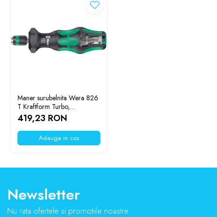
Maner surubelnita Wera 826
T Kraftform Turbo,
05057480001
419,23 RON
Adauga in cos
Newsletter
Nu rata ofertele si promotiile noastre