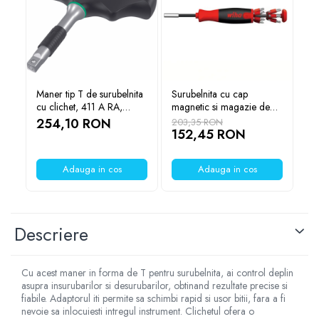
YAHBOOM
YATO
ZUBR
Maner tip T de surubelnita
Surubelnita cu cap
Ma
cu clichet, 411 A RA,
magnetic si magazie de
cl
Wera 05023460001
biti, Wiha 38605 - LiftUp
05
254,10 RON
1
203,35 RON
25
152,45 RON
Adauga in cos
Adauga in cos
Descriere
Cu acest maner in forma de T pentru surubelnita, ai control deplin
asupra insurubarilor si desurubarilor, obtinand rezultate precise si
fiabile. Adaptorul iti permite sa schimbi rapid si usor bitii, fara a fi
nevoie sa inlocuiesti intregul instrument. Clichetul ofera o