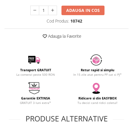
SCHRACK TECHNIK
ADAUGA IN COS
SAMSUNG
SUNKKO
Cod Produs:
10742
SANYO
Adauga la Favorite
SUPERFIRE
SONOFF
TERMOPASTY
TOPDON
TAXNELE
Transport GRATUIT
Retur rapid si simplu
TENPOWER
La comenzi peste 500 RON
In 15 zile atat pentru PF cat si PJ*
VICTOR
VETO PRO PAC
WEICON
Garantie EXTINSA
Ridicare si din EASYBOX
GRATUIT 3 luni extra*
Tu decizi cand ridici coletul!
WERA
WIHA
PRODUSE ALTERNATIVE
WAIT TOOLS
WEEEMAKE