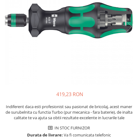
Placi de Expansiune
Tablouri Electrice
Chei Dinamometrice
Camere Termoviziune
JBC
Module Electronice
Accesorii Tablouri Electrice
Chei Fixe
JCD
Sublere
Senzori Electronici
Stabilizatoare de Tensiune
Chei Reglabile
JGNE
Micrometre
Componente Electronice
Chei Combinate
Convertoare de Tensiune
KEYESTUDIO
Chei Inelare cu Cot
Gadgets
KNIPEX
Banda Izolatoare
Rulete
KPS
Nivele cu bula
LG CHEM
Truse de Scule
LONGWEI
Scule Electrice
MESTEK
Unelte Multifunctionale
MICROBIT
Surubelnite Electrice
MURATA
419,23 RON
Polizoare
MOLICEL
Masini de Gaurit si Insurubat
MVAVA
Indiferent daca esti profesionist sau pasionat de bricolaj, acest maner
Accesorii pentru Gaurit
OPTO-EDU
de surubelnita cu functia Turbo (pur mecanica - fara baterie), de inalta
calitate te va ajuta sa obtii rezultate excelente in lucrarile tale
PIERGIACOMI
Burghie pentru Metal
RASPBERRY PI
IN STOC FURNIZOR
Genti pentru Scule si Unelte
Durata de livrare:
Va fi comunicata telefonic
RUKO