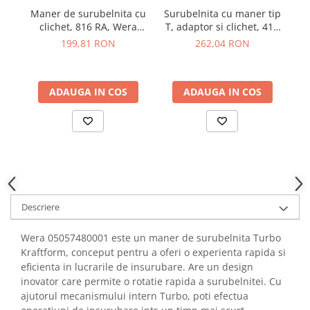
YAHBOOM
Maner de surubelnita cu
Surubelnita cu maner tip
YATO
clichet, 816 RA, Wera
T, adaptor si clichet, 416
s
05051494001
RA, Wera 05023461001
199,81 RON
262,04 RON
ZUBR
ADAUGA IN COS
ADAUGA IN COS
Descriere
Wera 05057480001 este un maner de surubelnita Turbo
Kraftform, conceput pentru a oferi o experienta rapida si
eficienta in lucrarile de insurubare. Are un design
inovator care permite o rotatie rapida a surubelnitei. Cu
ajutorul mecanismului intern Turbo, poti efectua