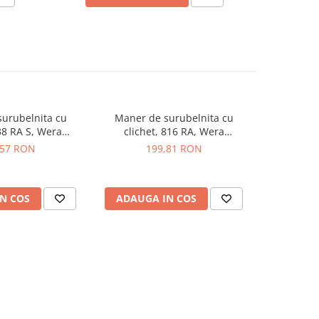
urubelnita cu
Maner de surubelnita cu
Surubelni
838 RA S, Wera
clichet, 816 RA, Wera
biti Stubb
1492001
05051494001
W
,57 RON
199,81 RON
1
N COS
ADAUGA IN COS
ADAUG