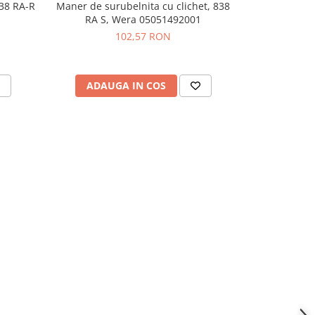
838 RA-R
Maner de surubelnita cu clichet, 838
Maner de sur
RA S, Wera 05051492001
RA, 
102,57 RON
ADAUGA IN COS
ADAU