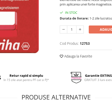
prin aplicarea unei forte magnetice.
IN STOC
Durata de livrare:
1-2 zile lucrato
ADAUG
Cod Produs:
12753
Adauga la Favorite
Retur rapid si simplu
Garantie EXTIN
In 15 zile atat pentru PF cat si PJ*
GRATUIT 3 luni extr
PRODUSE ALTERNATIVE