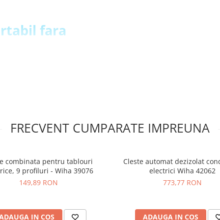
rtabil fara
 magnetiza instantaneu varful
au demagnetiza scula atunci
ensibili
cule, de la surubelnite mici
ros dimensionate permitand
 deoarece nu mai trebuie sa
FRECVENT CUMPARATE IMPREUNA
varful magnetizat asigurand o
a la greu, functionarea sa
 care se pot defecta si fara
e combinata pentru tablouri
Cleste automat dezizolat con
pozitivul
rice, 9 profiluri - Wiha 39076
electrici Wiha 42062
rabil, fabricat din materiale
149,89 RON
773,77 RON
 zilnica intr-un mediu de lucru
ADAUGA IN COS
ADAUGA IN COS