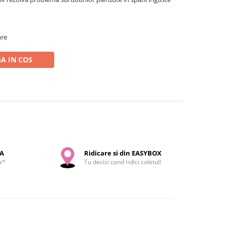
are
A IN COS
SA
Ridicare si din EASYBOX
a*
Tu decizi cand ridici coletul!