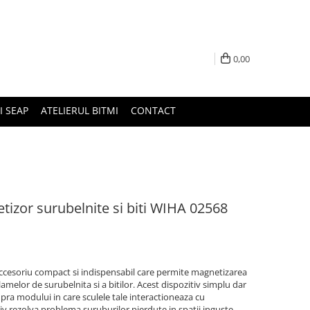
0,00
I SEAP
ATELIERUL BITMI
CONTACT
izor surubelnite si biti WIHA 02568
ccesoriu compact si indispensabil care permite magnetizarea
melor de surubelnita si a bitilor. Acest dispozitiv simplu dar
upra modului in care sculele tale interactioneaza cu
tiv rezolva problema suruburilor pierdute in spatii inguste