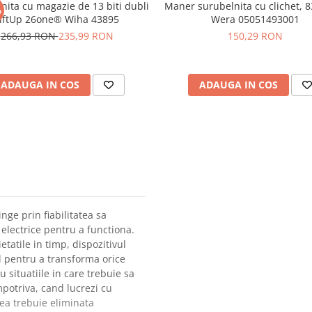
nita cu magazie de 13 biti dubli
Maner surubelnita cu clichet, 
%
iftUp 26one® Wiha 43895
Wera 05051493001
266,93 RON
235,99 RON
150,29 RON
ADAUGA IN COS
ADAUGA IN COS
ge prin fiabilitatea sa
electrice pentru a functiona.
etatile in timp, dispozitivul
l pentru a transforma orice
 situatiile in care trebuie sa
mpotriva, cand lucrezi cu
ea trebuie eliminata