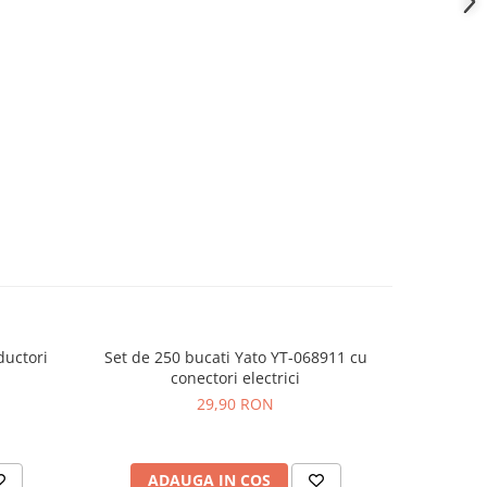
ductori
Set de 250 bucati Yato YT-068911 cu
Set de 36
conectori electrici
06890
29,90 RON
ADAUGA IN COS
AD