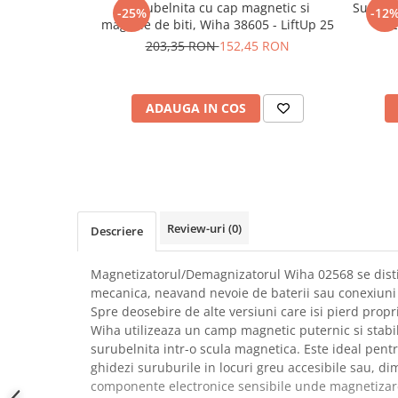
Surubelnita cu cap magnetic si
Surubel
-25%
-12
SCHRACK TECHNIK
Seturi de Surubelnite
magazie de biti, Wiha 38605 - LiftUp 25
L
SAMSUNG
Cuttere
203,35 RON
152,45 RON
SUNKKO
Foarfeca Electrician
SANYO
Chei Dinamometrice
SUPERFIRE
ADAUGA IN COS
Chei Fixe
SONOFF
Chei Reglabile
TERMOPASTY
Chei Combinate
TOPDON
Chei Inelare cu Cot
TAXNELE
Rulete
TENPOWER
Nivele cu bula
Review-uri
(0)
Descriere
VICTOR
Truse de Scule
VETO PRO PAC
Scule Electrice
Magnetizatorul/Demagnizatorul Wiha 02568 se distin
WEICON
mecanica, neavand nevoie de baterii sau conexiuni 
Unelte Multifunctionale
Spre deosebire de alte versiuni care isi pierd propri
WERA
Surubelnite Electrice
Wiha utilizeaza un camp magnetic puternic si stabi
WIHA
Polizoare
surubelnita intr-o scula magnetica. Este ideal pentru
WAIT TOOLS
ghidezi suruburile in locuri greu accesibile sau, di
Masini de Gaurit si Insurubat
WEEEMAKE
componente electronice sensibile unde magnetizar
Accesorii pentru Gaurit