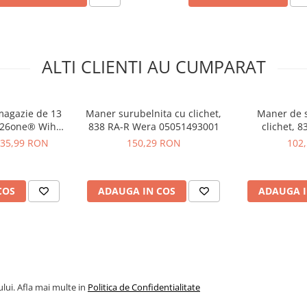
ALTI CLIENTI AU CUMPARAT
re (partea de mijloc)
magazie de 13
Maner surubelnita cu clichet,
Maner de s
Up 26one® Wiha
838 RA-R Wera 05051493001
clichet, 
95
0505
35,99 RON
150,29 RON
102
Wiha 02568
COS
ADAUGA IN COS
ADAUGA I
lui. Afla mai multe in
Politica de Confidentialitate