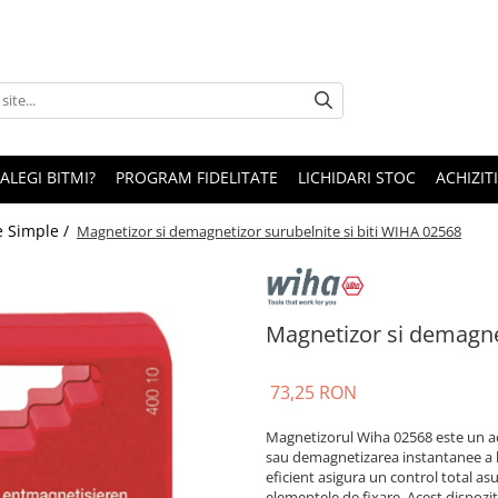
 ALEGI BITMI?
PROGRAM FIDELITATE
LICHIDARI STOC
ACHIZITI
e Simple /
Magnetizor si demagnetizor surubelnite si biti WIHA 02568
Magnetizor si demagnet
73,25 RON
Magnetizorul Wiha 02568 este un a
sau demagnetizarea instantanee a la
eficient asigura un control total as
elementele de fixare. Acest dispozi