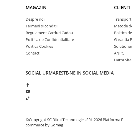
arc electric
MAGAZIN
CLIENTI
Descarcatoare de Supratensiune
Contactoare
Despre noi
Transport 
Blocuri de Distributie
Termeni si conditii
Metode de
Regulament Carduri Cadou
Politica d
Tablouri Electrice
Politica de Confidentialitate
Garantia 
Accesorii Tablouri Electrice
Politica Cookies
Solutionare
Stabilizatoare de Tensiune
Contact
ANPC
Convertoare de Tensiune
Harta Site
Banda Izolatoare
SOCIAL
URMARESTE-NE IN SOCIAL MEDIA
Panouri Fotovoltaice
Smart Home
Intrerupatoare Smart
Prize Inteligente
Module Smart Home
Camere Supraveghere
©Copyright SC Bitmi Technologies SRL 2026
Platforma E-
commerce by Gomag
Iluminat