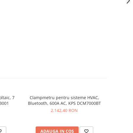
ltaic, 7
Clampmetru pentru sisteme HVAC,
Set biti W
-17%
43001
Bluetooth, 600A AC, KPS DCM7000BT
16
2.142,40 RON
ADAUGA IN COS
AD