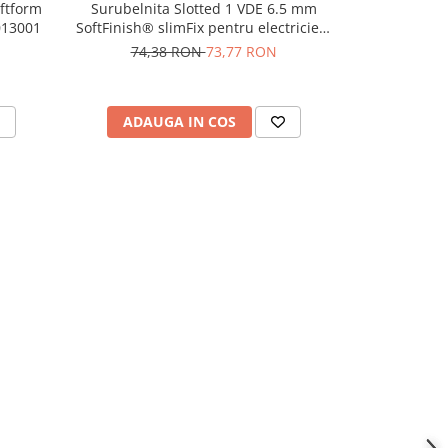
aftform
Surubelnita Slotted 1 VDE 6.5 mm
Surubelnita
013001
SoftFinish® slimFix pentru electricieni
iSS PZ/S
Wiha 10155
74,38 RON
73,77 RON
ADAUGA IN COS
ADAU