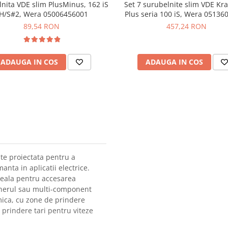
nita VDE slim PlusMinus, 162 iS
Set 7 surubelnite slim VDE Kr
H/S#2, Wera 05006456001
Plus seria 100 iS, Wera 05136
89,54 RON
457,24 RON
ADAUGA IN COS
ADAUGA IN COS
ste proiectata pentru a
anta in aplicatii electrice.
deala pentru accesarea
Manerul sau multi-component
mica, cu zone de prindere
e prindere tari pentru viteze