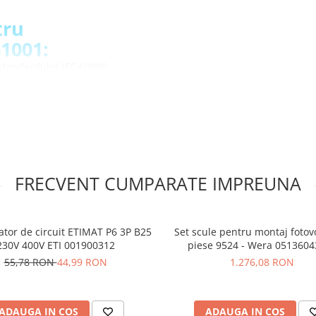
tru
61001:
 standardului IEC 60900,
triva electrocutarii in timpul
 pentru lucrarile in spatii
za siguranta in conditii
rivi perfect in mana,
FRECVENT CUMPARATE IMPREUNA
calitate si design-ul permit o
ielii de maner
 marcate cu dimensiunea,
nstrumentului
ator de circuit ETIMAT P6 3P B25
Set scule pentru montaj fotovo
230V 400V ETI 001900312
piese 9524 - Wera 051360
pentru suruburi
55,78 RON
44,99 RON
1.276,08 RON
1:
ADAUGA IN COS
ADAUGA IN COS