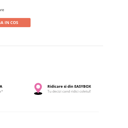
are
A IN COS
SA
Ridicare si din EASYBOX
a*
Tu decizi cand ridici coletul!