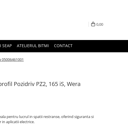
0,00
I SEAP
ATELIERUL BITMI
CONTACT
era 05006461001
rofil Pozidriv PZ2, 165 iS, Wera
ala pentru lucrul in spatii restranse, oferind siguranta si
n aplicatii electrice.