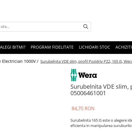
 ALEGI BITMI?
PROGRAM FIDELITATE
LICHIDARI STOC
ACHIZITI
 Electrician 1000V /
Surubelnita VDE slim, profil Pozidriv PZ2, 165 iS, W
Surubelnita VDE slim, p
05006461001
84,70 RON
Surubelnita 165 iS este o alegere ide
eficienta in manipularea suruburilor i