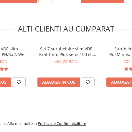
ALTI CLIENTI AU CUMPARAT
 VDE slim
Set 7 surubelnite slim VDE
Surubeln
S PH/S#2, Wera
Kraftform Plus seria 100 iS,
PlusMinus, 
56001
Wera 05136013001
Wera 0
 RON
457,24 RON
102
S, Wera 05006461001
COS
ADAUGA IN COS
ADAUGA I
lui. Afla mai multe in
Politica de Confidentialitate