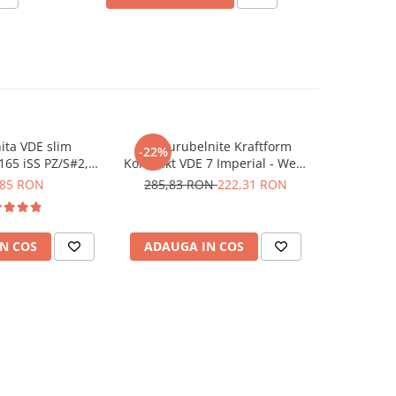
ita VDE slim
Set surubelnite Kraftform
Set 7 sur
-22%
-12%
165 iSS PZ/S#2,
Kompakt VDE 7 Imperial - Wera
VDE Kraft
5020134001
05006604001
0
,85 RON
285,83 RON
222,31 RON
266,20
N COS
ADAUGA IN COS
ADAUG