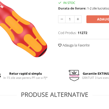
IN STOC
Durata de livrare:
1-2 zile lucrato
ADAUG
Cod Produs:
11272
Adauga la Favorite
Retur rapid si simplu
Garantie EXTIN
In 15 zile atat pentru PF cat si PJ*
GRATUIT 3 luni extr
PRODUSE ALTERNATIVE