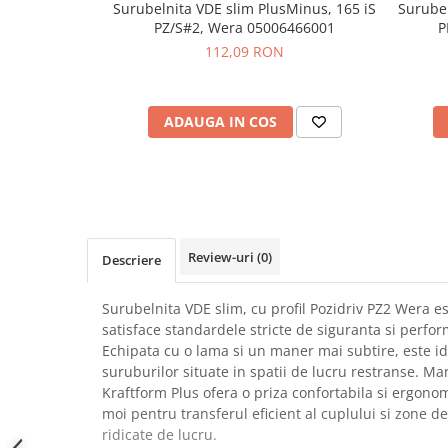
Surubelnita VDE slim PlusMinus, 165 iS
Surubel
SCHRACK TECHNIK
Seturi de Surubelnite
PZ/S#2, Wera 05006466001
P
SAMSUNG
Cuttere
112,09 RON
SUNKKO
Foarfeca Electrician
SANYO
Chei Dinamometrice
SUPERFIRE
ADAUGA IN COS
Chei Fixe
SONOFF
Chei Reglabile
TERMOPASTY
Chei Combinate
TOPDON
Chei Inelare cu Cot
TAXNELE
Rulete
TENPOWER
Nivele cu bula
Review-uri
(0)
Descriere
VICTOR
Truse de Scule
VETO PRO PAC
Scule Electrice
Surubelnita VDE slim, cu profil Pozidriv PZ2 Wera e
WEICON
satisface standardele stricte de siguranta si perform
Unelte Multifunctionale
Echipata cu o lama si un maner mai subtire, este i
WERA
Surubelnite Electrice
suruburilor situate in spatii de lucru restranse. 
WIHA
Polizoare
Kraftform Plus ofera o priza confortabila si ergono
WAIT TOOLS
moi pentru transferul eficient al cuplului si zone d
Masini de Gaurit si Insurubat
WEEEMAKE
ridicate de lucru.
Accesorii pentru Gaurit