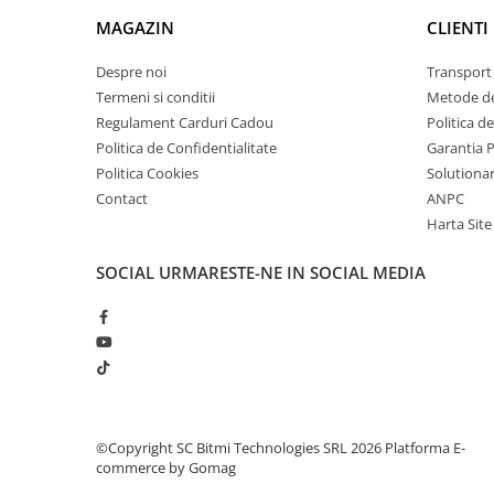
arc electric
MAGAZIN
CLIENTI
Descarcatoare de Supratensiune
Contactoare
Despre noi
Transport 
Blocuri de Distributie
Termeni si conditii
Metode de
Regulament Carduri Cadou
Politica d
Tablouri Electrice
Politica de Confidentialitate
Garantia 
Accesorii Tablouri Electrice
Politica Cookies
Solutionare
Stabilizatoare de Tensiune
Contact
ANPC
Convertoare de Tensiune
Harta Site
Banda Izolatoare
SOCIAL
URMARESTE-NE IN SOCIAL MEDIA
Panouri Fotovoltaice
Smart Home
Intrerupatoare Smart
Prize Inteligente
Module Smart Home
Camere Supraveghere
©Copyright SC Bitmi Technologies SRL 2026
Platforma E-
commerce by Gomag
Iluminat