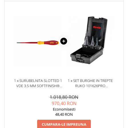
YAHBOOM
YATO
ZUBR
1 x SURUBELNITA SLOTTED 1
1 x SET BURGHIE IN TREPTE
VDE 3.5 MM SOFTFINISH®
RUKO 101626PRO
SLIMFIX PENTRU ELECTRICIENI
ULTIMATECUT HSS, 3 PIESE
WIHA 35446
1.018,80 RON
970,40 RON
Economisesti
48,40 RON
CUMPARA-LE IMPREUNA