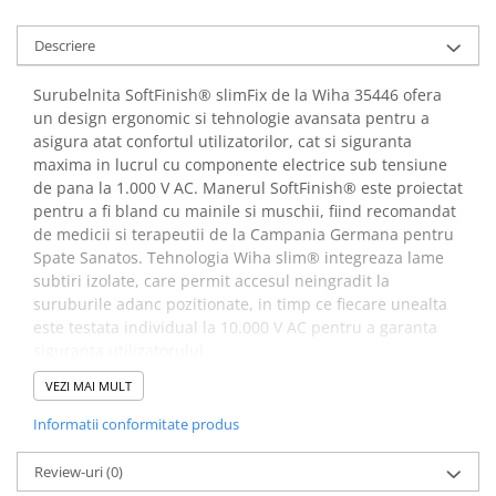
Descriere
Surubelnita SoftFinish® slimFix de la Wiha 35446 ofera
un design ergonomic si tehnologie avansata pentru a
asigura atat confortul utilizatorilor, cat si siguranta
maxima in lucrul cu componente electrice sub tensiune
de pana la 1.000 V AC. Manerul SoftFinish® este proiectat
pentru a fi bland cu mainile si muschii, fiind recomandat
de medicii si terapeutii de la Campania Germana pentru
Spate Sanatos. Tehnologia Wiha slim® integreaza lame
subtiri izolate, care permit accesul neingradit la
suruburile adanc pozitionate, in timp ce fiecare unealta
este testata individual la 10.000 V AC pentru a garanta
siguranta utilizatorului.
VEZI MAI MULT
Beneficii surubelnita VDE SoftFinish®
Informatii conformitate produs
slimFix de la Wiha 35446
4010995354466:
Review-uri
(0)