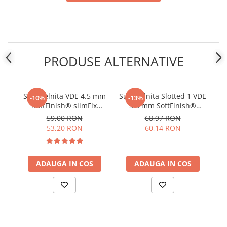
PRODUSE ALTERNATIVE
Surubelnita VDE 4.5 mm
Surubelnita Slotted 1 VDE
Su
-10%
-13%
SoftFinish® slimFix
5.5 mm SoftFinish®
4 
pentru electricieni Wiha
slimFix pentru electricieni
pe
59,00 RON
68,97 RON
35501
Wiha 35391
53,20 RON
60,14 RON
ADAUGA IN COS
ADAUGA IN COS