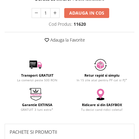
SCHRACK TECHNIK
ADAUGA IN COS
SAMSUNG
SUNKKO
Cod Produs:
11620
SANYO
SUPERFIRE
Adauga la Favorite
SONOFF
TERMOPASTY
TOPDON
TAXNELE
Transport GRATUIT
Retur rapid si simplu
TENPOWER
La comenzi peste 500 RON
In 15 zile atat pentru PF cat si PJ*
VICTOR
VETO PRO PAC
WEICON
Garantie EXTINSA
Ridicare si din EASYBOX
WERA
GRATUIT 3 luni extra*
Tu decizi cand ridici coletul!
WIHA
WAIT TOOLS
PACHETE SI PROMOTII
WEEEMAKE