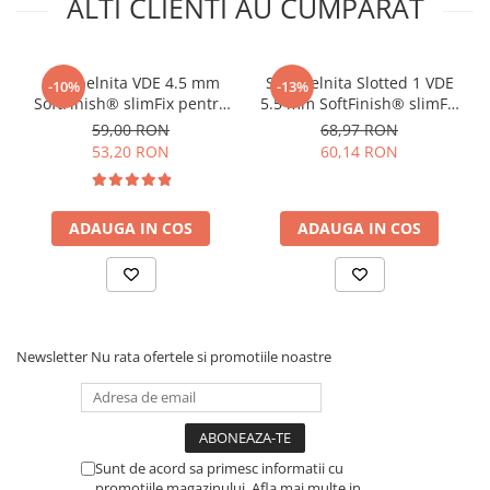
ALTI CLIENTI AU CUMPARAT
Lungimea vizibila a lamei:
100 mm
Lungime totala:
204 mm
Diametrul manerului:
23 mm
Surubelnita VDE 4.5 mm
Surubelnita Slotted 1 VDE
-10%
-13%
Standard de functionare:
certificare IEC 60900
SoftFinish® slimFix pentru
5.5 mm SoftFinish® slimFix
Rezistenta la tensiune:
1.000 V AC (VDE)
electricieni Wiha 35501
pentru electricieni Wiha
59,00 RON
68,97 RON
35391
53,20 RON
60,14 RON
Ce contine cutia?
1 x Surubelnita Slotted 1 VDE 3.5 mm SoftFinish® slimFix
ADAUGA IN COS
ADAUGA IN COS
pentru electricieni Wiha 35446 - 3201
Newsletter
Nu rata ofertele si promotiile noastre
Sunt de acord sa primesc informatii cu
promotiile magazinului. Afla mai multe in