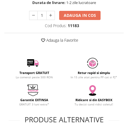
Durata de livrare:
1-2 zile lucratoare
SCHRACK TECHNIK
Seturi de Surubelnite
SAMSUNG
Cuttere
ADAUGA IN COS
SUNKKO
Foarfeca Electrician
Cod Produs:
11183
SANYO
Chei Dinamometrice
SUPERFIRE
Chei Fixe
Adauga la Favorite
SONOFF
Chei Reglabile
TERMOPASTY
Chei Combinate
TOPDON
Chei Inelare cu Cot
TAXNELE
Rulete
TENPOWER
Nivele cu bula
Transport GRATUIT
Retur rapid si simplu
La comenzi peste 500 RON
In 15 zile atat pentru PF cat si PJ*
VICTOR
Truse de Scule
VETO PRO PAC
Scule Electrice
WEICON
Unelte Multifunctionale
Garantie EXTINSA
Ridicare si din EASYBOX
WERA
Surubelnite Electrice
GRATUIT 3 luni extra*
Tu decizi cand ridici coletul!
WIHA
Polizoare
WAIT TOOLS
PRODUSE ALTERNATIVE
Masini de Gaurit si Insurubat
WEEEMAKE
Accesorii pentru Gaurit