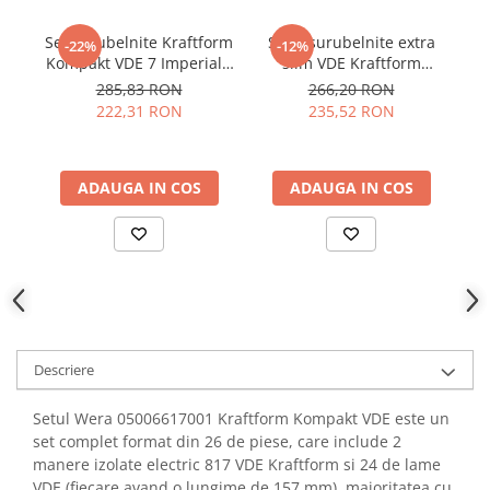
YAHBOOM
Burghie pentru Metal
YATO
Set surubelnite Kraftform
Set 7 surubelnite extra
-22%
-12%
Genti pentru Scule si Unelte
Kompakt VDE 7 Imperial -
slim VDE Kraftform
pr
ZUBR
Wera 05006604001
Kompakt - Wera
Electronica
285,83 RON
266,20 RON
05006603001
222,31 RON
235,52 RON
Unelte pentru Electronica
Aparate de Sudura in Puncte
Microscoape Digitale
ADAUGA IN COS
ADAUGA IN COS
Osciloscoape Digitale
Generatoare de Semnal
Surse de Laborator
Statii de Lipit
Letcon
Accesorii pentru Lipit
Descriere
Surubelnite de Precizie
Clesti de Precizie
Setul Wera 05006617001 Kraftform Kompakt VDE este un
Kituri Electronice
set complet format din 26 de piese, care include 2
manere izolate electric 817 VDE Kraftform si 24 de lame
Placi de Dezvoltare
VDE (fiecare avand o lungime de 157 mm), majoritatea cu