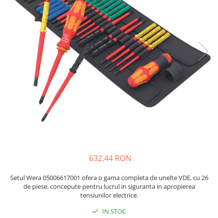
JBC
Termometre
JCD
Camere Termoviziune
JGNE
Sublere
KEYESTUDIO
Micrometre
KNIPEX
Scule si Unelte
KPS
Scule de Mana
LG CHEM
LONGWEI
Clesti de Taiat
MESTEK
Clesti pentru Dezizolat
MICROBIT
Clesti de Sertizare
MURATA
Clesti Multifunctionali
MOLICEL
Clesti Papagal
632,44 RON
MVAVA
Clesti Autoblocanti
OPTO-EDU
Menghine
Setul Wera 05006617001 ofera o gama completa de unelte VDE, cu 26
de piese, concepute pentru lucrul in siguranta in apropierea
PIERGIACOMI
Clesti Electrician 1000V
tensiunilor electrice.
RASPBERRY PI
Surubelnite Simple
IN STOC
RUKO
Surubelnite Electrician 1000V